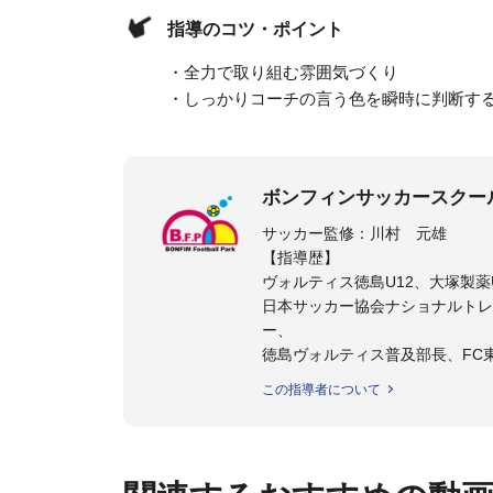
指導のコツ・ポイント
・全力で取り組む雰囲気づくり
・しっかりコーチの言う色を瞬時に判断す
ボンフィンサッカースクー
サッカー監修：川村 元雄
【指導歴】
ヴォルティス徳島U12、大塚製薬U
日本サッカー協会ナショナルトレ
ー、
徳島ヴォルティス普及部長、FC
日本サッカー協会公認B級養成講習
この指導者について
【資格】
日本サッカー協会公認A級ジェネ
ター