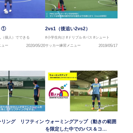
ト①
2vs1（後追い2vs2）
1人（個人）でできる
#小学生向け
#ドリブル
#パス
#シュート
ニュー
2020/05/20
サッカー練習メニュー
2019/05/17
ーリング リフティン
ウォーミングアップ（動きの範囲
を限定した中でのパス＆コ…