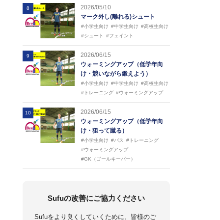
2026/05/10
8
マーク外し(離れる)シュート
#小学生向け
#中学生向け
#高校生向け
#シュート
#フェイント
2026/06/15
9
ウォーミングアップ（低学年向
け・競いながら鍛えよう）
#小学生向け
#中学生向け
#高校生向け
#トレーニング
#ウォーミングアップ
2026/06/15
10
ウォーミングアップ（低学年向
け・狙って蹴る）
#小学生向け
#パス
#トレーニング
#ウォーミングアップ
#GK（ゴールキーパー）
Sufuの改善にご協力ください
Sufuをより良くしていくために、皆様のご