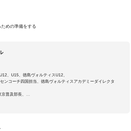
るための準備をする
ル
12、U15、徳島ヴォルティスU12、
センコーチ四国担当、徳島ヴォルティスアカデミーダイレクタ
東京普及部長、
会インストラクター(FC東京コース)
ラル・日本サッカー協会公認キッズリーダーチーフインストラク