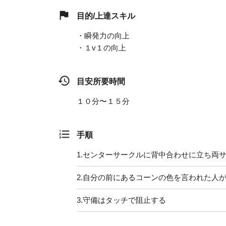
目的/上達スキル
・瞬発力の向上
・１v１の向上
目安所要時間
１０分〜１５分
手順
1.
センターサークルに背中合わせに立ち両
2.
自分の前にあるコーンの色を言われた人
3.
守備はタッチで阻止する