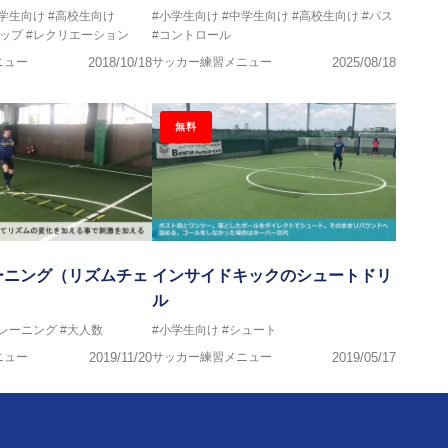
中学生向け
#高校生向け
#小学生向け
#中学生向け
#高校生向け
#パス
ップ
#レクリエーション
#コントロール
ニュー
2018/10/18
サッカー練習メニュー
2025/08/18
無料
ーニング（リズムチェ
インサイドキックのシュートドリ
ル
トレーニング
#大人数
#小学生向け
#シュート
ニュー
2019/11/20
サッカー練習メニュー
2019/05/17