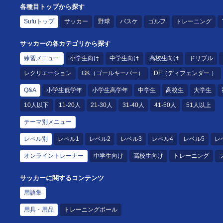
各種目トップから探す
Sufuトップ
サッカー
野球
バスケ
ゴルフ
トレーニング
サッカーの各カテゴリから探す
練習メニュー
小学生向け
中学生向け
高校生向け
ドリブル
レクリエーション
GK（ゴールキーパー）
DF（ディフェンダー ）
Q&A
小学生低学年
小学生高学年
中学生
高校生
大学生
10人以下
11-20人
21-30人
31-40人
41-50人
51人以上
テーマ別メニュー
レベル別
レベル1
レベル2
レベル3
レベル4
レベル5
レ
オンライントレーナー
中学生向け
高校生向け
トレーニング
サッカーに関するコンテンツ
用語集
用具・用品
トレーニングボール