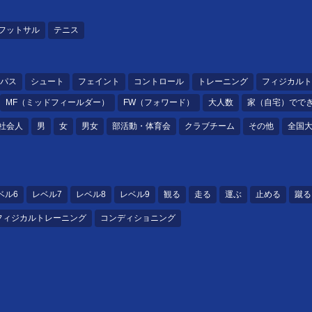
フットサル
テニス
パス
シュート
フェイント
コントロール
トレーニング
フィジカルト
MF（ミッドフィールダー）
FW（フォワード）
大人数
家（自宅）でで
社会人
男
女
男女
部活動・体育会
クラブチーム
その他
全国
ベル6
レベル7
レベル8
レベル9
観る
走る
運ぶ
止める
蹴る
フィジカルトレーニング
コンディショニング