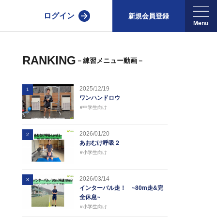
ログイン
新規会員登録
RANKING
－練習メニュー動画－
2025/12/19
1
ワンハンドロウ
#中学生向け
2026/01/20
2
あおむけ呼吸２
#小学生向け
2026/03/14
3
インターバル走！ ~80m走&完
全休息~
#小学生向け