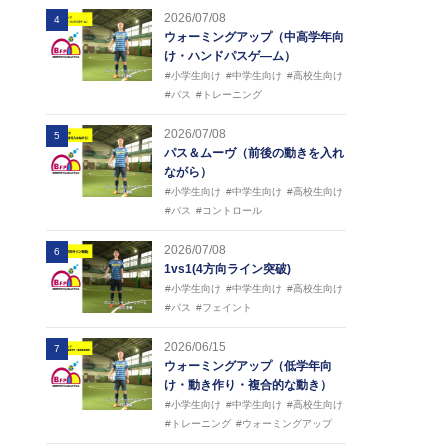
2026/07/08
4
ウォーミングアップ（中高学年向
け・ハンドパスゲ―ム）
#小学生向け
#中学生向け
#高校生向け
#パス
#トレーニング
2026/07/08
5
パス＆ムーヴ（前後の動きを入れ
ながら）
#小学生向け
#中学生向け
#高校生向け
#パス
#コントロール
2026/07/08
6
1vs1(4方向ライン突破)
#小学生向け
#中学生向け
#高校生向け
#パス
#フェイント
2026/06/15
7
ウォーミングアップ（低学年向
け・動き作り・複合的な動き）
#小学生向け
#中学生向け
#高校生向け
#トレーニング
#ウォーミングアップ