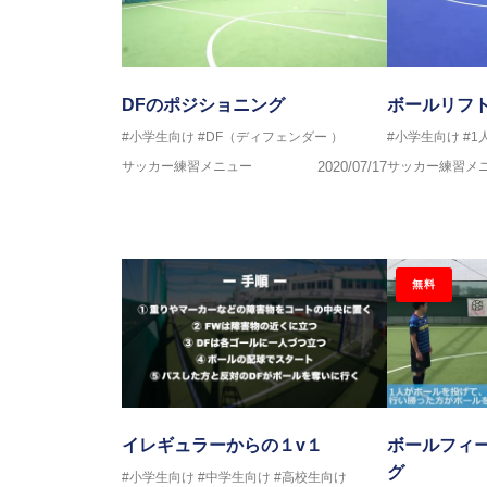
DFのポジショニング
ボールリフ
#小学生向け
#DF（ディフェンダー ）
#小学生向け
#
サッカー練習メニュー
2020/07/17
サッカー練習メ
無料
イレギュラーからの１v１
ボールフィ
グ
#小学生向け
#中学生向け
#高校生向け