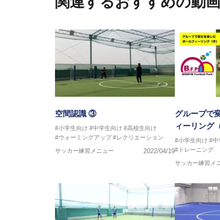
関連するおすすめの動
フットサル監修：小西 鉄平
【指導歴】
FリーグU23選抜監督、ミャン
日本サッカー協会フットサルイン
ラクター
【資格】
JFA公認A級コーチジェネラルラ
横山 哲久
【指導歴】
ASV ペスカドーラ町田 監督、FC 
空間認識 ③
グループで
【資格】
ィーリング
#小学生向け
#中学生向け
#高校生向け
日本サッカー協会公認B級ライセ
#ウォーミングアップ
#レクリエーション
#小学生向け
#
#トレーニング
サッカー練習メニュー
2022/04/19
※全コーチボンフィンサッカース
サッカー練習メ