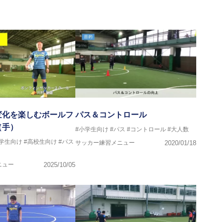
画
マー女子フットサル代表監督
ストラクター、AFC（アジアサッカー連盟）フットサルインスト
イセンス・JFA公認フットサルB級コーチライセンス
VIGORE 監督
変化を楽しむボールフ
パス＆コントロール
（手）
#小学生向け
#パス
#コントロール
#大人数
ンス・日本サッカー協会公認フットサルB級ライセンス
中学生向け
#高校生向け
#パス
サッカー練習メニュー
2020/01/18
クール所属
ニュー
2025/10/05