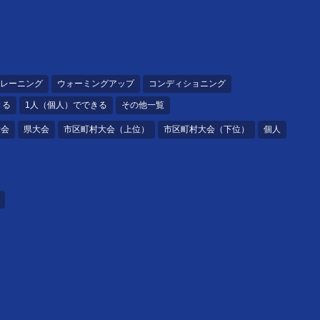
レーニング
ウォーミングアップ
コンディショニング
きる
1人（個人）でできる
その他一覧
大会
県大会
市区町村大会（上位）
市区町村大会（下位）
個人