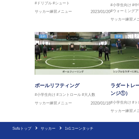
#ドリブル
#シュート
#小学生向け
#
#ウォーミングア
サッカー練習メニュー
2023/01/20
サッカー練習メ
ボールリフティング
ラダートレ
ンジ①）
#小学生向け
#コントロール
#大人数
#小学生向け
#
サッカー練習メニュー
2020/01/18
サッカー練習メ
Sufuトップ
サッカー
1v1コーンタッチ