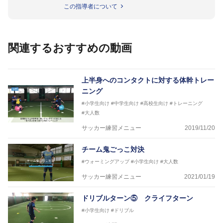
徳島ヴォルティス普及部長、FC東京普及部長、
この指導者について
日本サッカー協会公認B級養成講習会インストラクタ
ー(FC東京コース)
【資格】
日本サッカー協会公認A級ジェネラル・日本サッカー
関連するおすすめの動画
協会公認キッズリーダーチーフインストラクター
フットサル監修：小西 鉄平
【指導歴】
上半身へのコンタクトに対する体幹トレー
FリーグU23選抜監督、ミャンマー女子フットサル代
ニング
表監督
#小学生向け
#中学生向け
#高校生向け
#トレーニング
日本サッカー協会フットサルインストラクター、AFC
#大人数
（アジアサッカー連盟）フットサルインストラクター
【資格】
サッカー練習メニュー
2019/11/20
JFA公認A級コーチジェネラルライセンス・JFA公認フ
ットサルB級コーチライセンス
チーム鬼ごっこ対決
横山 哲久
#ウォーミングアップ
#小学生向け
#大人数
【指導歴】
サッカー練習メニュー
2021/01/19
ASV ペスカドーラ町田 監督、FC VIGORE 監督
【資格】
ドリブルターン⑤ クライフターン
日本サッカー協会公認B級ライセンス・日本サッカー
協会公認フットサルB級ライセンス
#小学生向け
#ドリブル