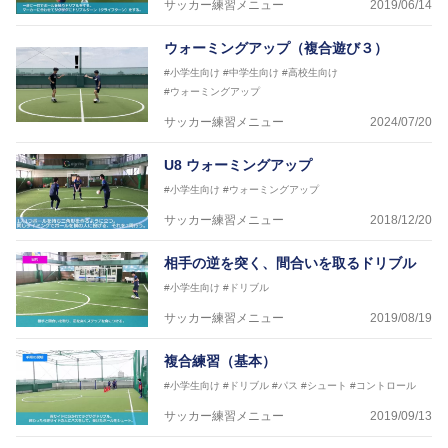
サッカー練習メニュー
2019/06/14
※全コーチボンフィンサッカースクール所属
ウォーミングアップ（複合遊び３）
#小学生向け
#中学生向け
#高校生向け
#ウォーミングアップ
サッカー練習メニュー
2024/07/20
U8 ウォーミングアップ
#小学生向け
#ウォーミングアップ
サッカー練習メニュー
2018/12/20
相手の逆を突く、間合いを取るドリブル
#小学生向け
#ドリブル
サッカー練習メニュー
2019/08/19
複合練習（基本）
#小学生向け
#ドリブル
#パス
#シュート
#コントロール
サッカー練習メニュー
2019/09/13