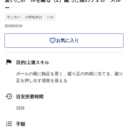
置いたボールを蹴る（2）蹴った後のフォロースル
ー
サッカー
小学生向け
パス
2020/02/19
お気に入り
目的/上達スキル
ボールの横に軸足を置く、蹴り足の内側に当てる、蹴り
足を押し出す感覚を覚える
目安所要時間
15分
手順