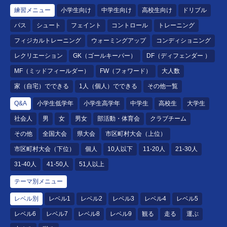
練習メニュー
小学生向け
中学生向け
高校生向け
ドリブル
パス
シュート
フェイント
コントロール
トレーニング
フィジカルトレーニング
ウォーミングアップ
コンディショニング
レクリエーション
GK（ゴールキーパー）
DF（ディフェンダー ）
MF（ミッドフィールダー）
FW（フォワード）
大人数
家（自宅）でできる
1人（個人）でできる
その他一覧
Q&A
小学生低学年
小学生高学年
中学生
高校生
大学生
社会人
男
女
男女
部活動・体育会
クラブチーム
その他
全国大会
県大会
市区町村大会（上位）
市区町村大会（下位）
個人
10人以下
11-20人
21-30人
31-40人
41-50人
51人以上
テーマ別メニュー
レベル別
レベル1
レベル2
レベル3
レベル4
レベル5
レベル6
レベル7
レベル8
レベル9
観る
走る
運ぶ