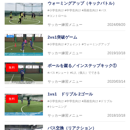
ウォーミングアップ（キックバトル）
#小学生向け
#中学生向け
#高校生向け
#パス
#コントロール
サッカー練習メニュー
2024/09/20
2vs1突破ゲーム
#小学生向け
#フェイント
#ウォーミングアップ
サッカー練習メニュー
2019/10/18
ボールを蹴る／インステップキック①
無料
#パス
#シュート
#1人（個人）でできる
サッカー練習メニュー
2020/03/14
1vs1 ドリブル 2ゴール
無料
#小学生向け
#中学生向け
#高校生向け
#ドリブル
#トレーニング
サッカー練習メニュー
2018/10/18
パス交換（リアクション）