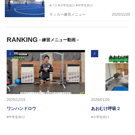
#パス
#小学生向け
#中学生向け
サッカー練習メニュー
2020/11/20
RANKING
－練習メニュー動画－
1
2
2025/12/19
2026/01/20
ワンハンドロウ
あおむけ呼吸２
#中学生向け
#小学生向け