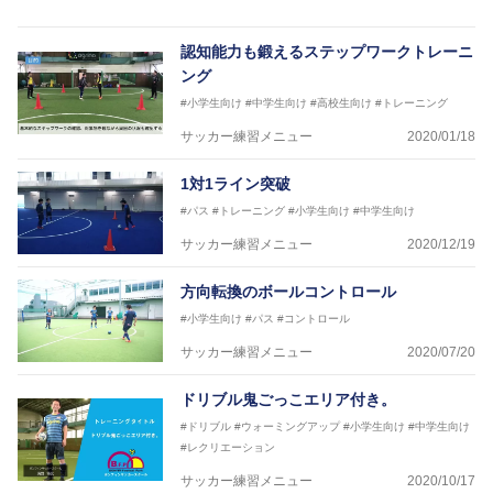
フットサル監修：小西 鉄平
【指導歴】
認知能力も鍛えるステップワークトレーニ
FリーグU23選抜監督、ミャンマー女子フットサル代
ング
表監督
#小学生向け
#中学生向け
#高校生向け
#トレーニング
日本サッカー協会フットサルインストラクター、AFC
（アジアサッカー連盟）フットサルインストラクター
サッカー練習メニュー
2020/01/18
【資格】
JFA公認A級コーチジェネラルライセンス・JFA公認フ
1対1ライン突破
ットサルB級コーチライセンス
#パス
#トレーニング
#小学生向け
#中学生向け
横山 哲久
サッカー練習メニュー
2020/12/19
【指導歴】
ASV ペスカドーラ町田 監督、FC VIGORE 監督
方向転換のボールコントロール
【資格】
日本サッカー協会公認B級ライセンス・日本サッカー
#小学生向け
#パス
#コントロール
協会公認フットサルB級ライセンス
サッカー練習メニュー
2020/07/20
※全コーチボンフィンサッカースクール所属
ドリブル鬼ごっこエリア付き。
#ドリブル
#ウォーミングアップ
#小学生向け
#中学生向け
#レクリエーション
サッカー練習メニュー
2020/10/17