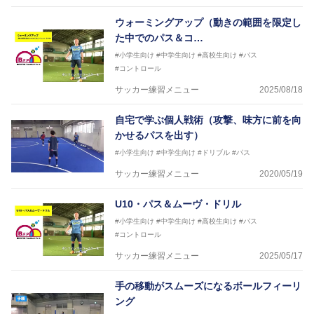
ウォーミングアップ（動きの範囲を限定し
た中でのパス＆コ…
#小学生向け
#中学生向け
#高校生向け
#パス
#コントロール
サッカー練習メニュー
2025/08/18
自宅で学ぶ個人戦術（攻撃、味方に前を向
かせるパスを出す）
#小学生向け
#中学生向け
#ドリブル
#パス
サッカー練習メニュー
2020/05/19
U10・パス＆ムーヴ・ドリル
#小学生向け
#中学生向け
#高校生向け
#パス
#コントロール
サッカー練習メニュー
2025/05/17
手の移動がスムーズになるボールフィーリ
ング