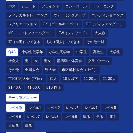
パス
シュート
フェイント
コントロール
トレーニング
フィジカルトレーニング
ウォーミングアップ
コンディショニング
レクリエーション
GK（ゴールキーパー）
DF（ディフェンダー ）
MF（ミッドフィールダー）
FW（フォワード）
大人数
家（自宅）でできる
1人（個人）でできる
その他一覧
Q&A
小学生低学年
小学生高学年
中学生
高校生
大学生
社会人
男
女
男女
部活動・体育会
クラブチーム
その他
全国大会
県大会
市区町村大会（上位）
市区町村大会（下位）
個人
10人以下
11-20人
21-30人
31-40人
41-50人
51人以上
テーマ別メニュー
レベル別
レベル1
レベル2
レベル3
レベル4
レベル5
レベル6
レベル7
レベル8
レベル9
観る
走る
運ぶ
止める
蹴る