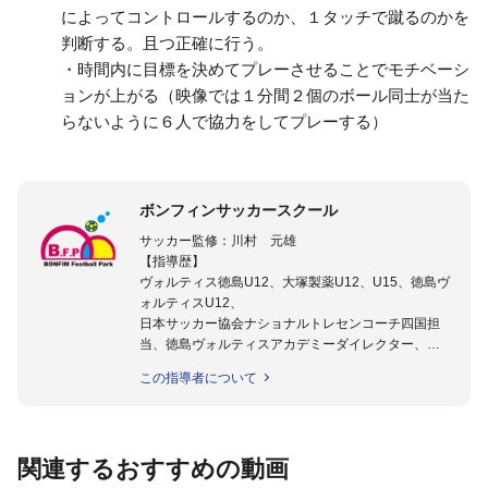
によってコントロールするのか、１タッチで蹴るのかを
判断する。且つ正確に行う。
・時間内に目標を決めてプレーさせることでモチベーシ
ョンが上がる（映像では１分間２個のボール同士が当た
らないように６人で協力をしてプレーする）
ボンフィンサッカースクール
サッカー監修：川村 元雄
【指導歴】
ヴォルティス徳島U12、大塚製薬U12、U15、徳島ヴ
ォルティスU12、
日本サッカー協会ナショナルトレセンコーチ四国担
当、徳島ヴォルティスアカデミーダイレクター、
徳島ヴォルティス普及部長、FC東京普及部長、
この指導者について
日本サッカー協会公認B級養成講習会インストラクタ
ー(FC東京コース)
【資格】
日本サッカー協会公認A級ジェネラル・日本サッカー
関連するおすすめの動画
協会公認キッズリーダーチーフインストラクター