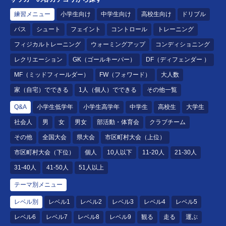
練習メニュー
小学生向け
中学生向け
高校生向け
ドリブル
パス
シュート
フェイント
コントロール
トレーニング
フィジカルトレーニング
ウォーミングアップ
コンディショニング
レクリエーション
GK（ゴールキーパー）
DF（ディフェンダー ）
MF（ミッドフィールダー）
FW（フォワード）
大人数
家（自宅）でできる
1人（個人）でできる
その他一覧
Q&A
小学生低学年
小学生高学年
中学生
高校生
大学生
社会人
男
女
男女
部活動・体育会
クラブチーム
その他
全国大会
県大会
市区町村大会（上位）
市区町村大会（下位）
個人
10人以下
11-20人
21-30人
31-40人
41-50人
51人以上
テーマ別メニュー
レベル別
レベル1
レベル2
レベル3
レベル4
レベル5
レベル6
レベル7
レベル8
レベル9
観る
走る
運ぶ