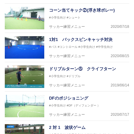
コーン当てキック②(浮き球ボレー)
#小学生向け
#シュート
サッカー練習メニュー
2020/07/18
1対1 バックスピンキャッチ対決
#パス
#コントロール
#小学生向け
#中学生向け
サッカー練習メニュー
2020/08/15
ドリブルターン⑤ クライフターン
#小学生向け
#ドリブル
サッカー練習メニュー
2019/06/14
DFのポジショニング
#小学生向け
#DF（ディフェンダー ）
サッカー練習メニュー
2020/07/17
2 対 1 波状ゲーム