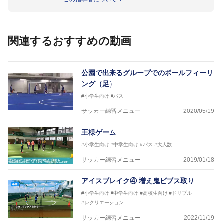
日本サッカー協会公認B級養成講習会インストラクタ
ー(FC東京コース)
【資格】
日本サッカー協会公認A級ジェネラル・日本サッカー
関連するおすすめの動画
協会公認キッズリーダーチーフインストラクター
フットサル監修：小西 鉄平
【指導歴】
公園で出来るグループでのボールフィーリ
FリーグU23選抜監督、ミャンマー女子フットサル代
ング（足）
表監督
#小学生向け
#パス
日本サッカー協会フットサルインストラクター、AFC
（アジアサッカー連盟）フットサルインストラクター
サッカー練習メニュー
2020/05/19
【資格】
JFA公認A級コーチジェネラルライセンス・JFA公認フ
王様ゲーム
ットサルB級コーチライセンス
#小学生向け
#中学生向け
#パス
#大人数
横山 哲久
サッカー練習メニュー
2019/01/18
【指導歴】
ASV ペスカドーラ町田 監督、FC VIGORE 監督
アイスブレイク④ 増え鬼ビブス取り
【資格】
日本サッカー協会公認B級ライセンス・日本サッカー
#小学生向け
#中学生向け
#高校生向け
#ドリブル
協会公認フットサルB級ライセンス
#レクリエーション
サッカー練習メニュー
2022/11/19
※全コーチボンフィンサッカースクール所属