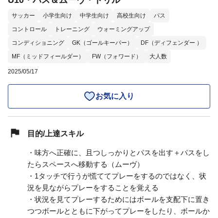
U10・パス＆ムーヴ・ドリル
サッカー
小学生向け
中学生向け
高校生向け
パス
コントロール
トレーニング
ウォーミングアップ
コンディショニング
GK（ゴールキーパー）
DF（ディフェンダー ）
MF（ミッドフィールダー）
FW（フォワード）
大人数
2025/05/17
お気に入り
目的/上達スキル
・味方へ正確に、且つしっかりとパスを出す＋パスをし
たらスペースへ移動する（ムーヴ）
・1タッチで行うが慌ててプレーをするのではなく、状
況を見ながらプレーをすることを覚える
・状況を見てプレーするためにはボールを支配下に置き
つつボールとともに下がってプレーをしたり、ボールか