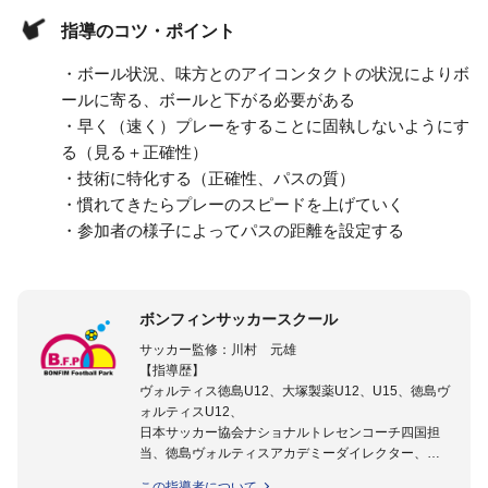
指導のコツ・ポイント
・ボール状況、味方とのアイコンタクトの状況によりボ
ールに寄る、ボールと下がる必要がある
・早く（速く）プレーをすることに固執しないようにす
る（見る＋正確性）
・技術に特化する（正確性、パスの質）
・慣れてきたらプレーのスピードを上げていく
・参加者の様子によってパスの距離を設定する
ボンフィンサッカースクール
サッカー監修：川村 元雄
【指導歴】
ヴォルティス徳島U12、大塚製薬U12、U15、徳島ヴ
ォルティスU12、
日本サッカー協会ナショナルトレセンコーチ四国担
当、徳島ヴォルティスアカデミーダイレクター、
徳島ヴォルティス普及部長、FC東京普及部長、
この指導者について