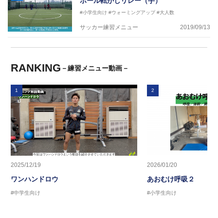
ボール転がしリレー（手）
#小学生向け
#ウォーミングアップ
#大人数
サッカー練習メニュー
2019/09/13
RANKING
－練習メニュー動画－
1
2
2025/12/19
2026/01/20
ワンハンドロウ
あおむけ呼吸２
#中学生向け
#小学生向け