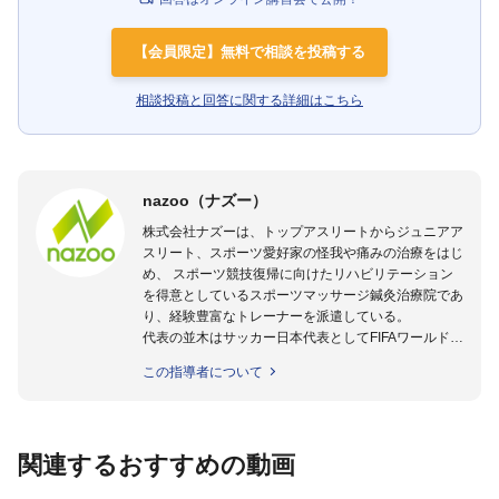
【会員限定】無料で相談を投稿する
相談投稿と回答に関する詳細はこちら
nazoo（ナズー）
株式会社ナズーは、トップアスリートからジュニアア
スリート、スポーツ愛好家の怪我や痛みの治療をはじ
め、 スポーツ競技復帰に向けたリハビリテーション
を得意としているスポーツマッサージ鍼灸治療院であ
り、経験豊富なトレーナーを派遣している。
代表の並木はサッカー日本代表としてFIFAワールドカ
ップフランス大会、日韓大会、ドイツ大会に帯同。そ
この指導者について
のほかU-23日本代表のアスレティックトレーナーと
して４度のオリンピックに帯同しており、U-17ワー
ルドカップへの帯同実績もある。
また現在までにU-19サッカー日本代表、Jリーグ、各
関連するおすすめの動画
世代のサッカーを中心に、WJBL、社会人ラグビー、
ソフトボール、モトクロス、卓球、陸上、アーティス