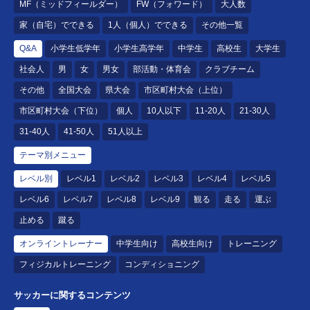
MF（ミッドフィールダー）
FW（フォワード）
大人数
家（自宅）でできる
1人（個人）でできる
その他一覧
Q&A
小学生低学年
小学生高学年
中学生
高校生
大学生
社会人
男
女
男女
部活動・体育会
クラブチーム
その他
全国大会
県大会
市区町村大会（上位）
市区町村大会（下位）
個人
10人以下
11-20人
21-30人
31-40人
41-50人
51人以上
テーマ別メニュー
レベル別
レベル1
レベル2
レベル3
レベル4
レベル5
レベル6
レベル7
レベル8
レベル9
観る
走る
運ぶ
止める
蹴る
オンライントレーナー
中学生向け
高校生向け
トレーニング
フィジカルトレーニング
コンディショニング
サッカーに関するコンテンツ