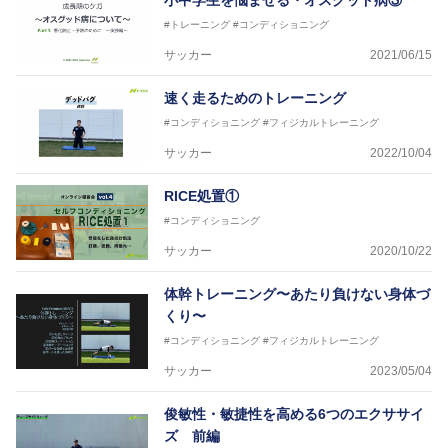
小中学生を悩ませる・オスグッド病③
#トレーニング
#コンディショニング
サッカー
2021/06/15
速く走るためのトレーニング
#コンディショニング
#フィジカルトレーニング
サッカー
2022/10/04
RICE処置①
#コンディショニング
サッカー
2020/10/22
体幹トレーニング〜あたり負けない身体づ
くり〜
#コンディショニング
#フィジカルトレーニング
サッカー
2023/05/04
俊敏性・敏捷性を高める6つのエクササイ
ズ 前編