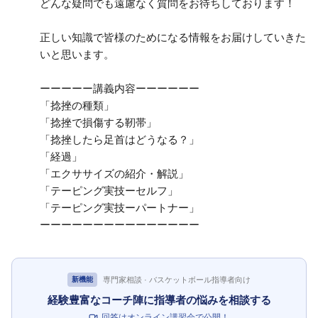
どんな疑問でも遠慮なく質問をお待ちしております！
正しい知識で皆様のためになる情報をお届けしていきた
いと思います。
ーーーーー講義内容ーーーーーー
「捻挫の種類」
「捻挫で損傷する靭帯」
「捻挫したら足首はどうなる？」
「経過」
「エクササイズの紹介・解説」
「テーピング実技ーセルフ」
「テーピング実技ーパートナー」
ーーーーーーーーーーーーーーー
専門家相談 · バスケットボール指導者向け
新機能
経験豊富なコーチ陣に指導者の悩みを相談する
回答はオンライン講習会で公開！