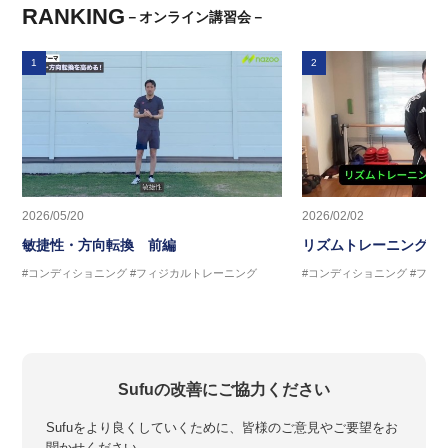
RANKING
－オンライン講習会－
1
2
2026/05/20
2026/02/02
敏捷性・方向転換 前編
リズムトレーニング 
#コンディショニング
#フィジカルトレーニング
#コンディショニング
#フィ
Sufuの改善にご協力ください
Sufuをより良くしていくために、皆様のご意見やご要望をお
聞かせください。