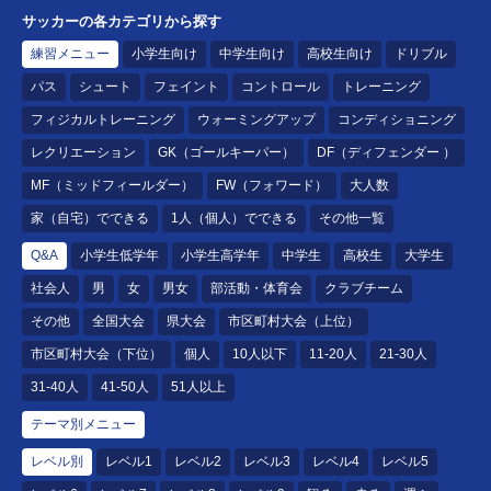
サッカーの各カテゴリから探す
練習メニュー
小学生向け
中学生向け
高校生向け
ドリブル
パス
シュート
フェイント
コントロール
トレーニング
フィジカルトレーニング
ウォーミングアップ
コンディショニング
レクリエーション
GK（ゴールキーパー）
DF（ディフェンダー ）
MF（ミッドフィールダー）
FW（フォワード）
大人数
家（自宅）でできる
1人（個人）でできる
その他一覧
Q&A
小学生低学年
小学生高学年
中学生
高校生
大学生
社会人
男
女
男女
部活動・体育会
クラブチーム
その他
全国大会
県大会
市区町村大会（上位）
市区町村大会（下位）
個人
10人以下
11-20人
21-30人
31-40人
41-50人
51人以上
テーマ別メニュー
レベル別
レベル1
レベル2
レベル3
レベル4
レベル5