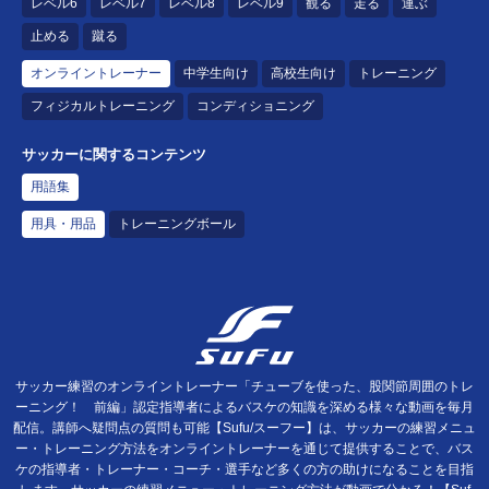
レベル6
レベル7
レベル8
レベル9
観る
走る
運ぶ
止める
蹴る
オンライントレーナー
中学生向け
高校生向け
トレーニング
フィジカルトレーニング
コンディショニング
サッカーに関するコンテンツ
用語集
用具・用品
トレーニングボール
サッカー練習のオンライントレーナー「チューブを使った、股関節周囲のトレ
ーニング！ 前編」認定指導者によるバスケの知識を深める様々な動画を毎月
配信。講師へ疑問点の質問も可能【Sufu/スーフー】は、サッカーの練習メニュ
ー・トレーニング方法をオンライントレーナーを通じて提供することで、バス
ケの指導者・トレーナー・コーチ・選手など多くの方の助けになることを目指