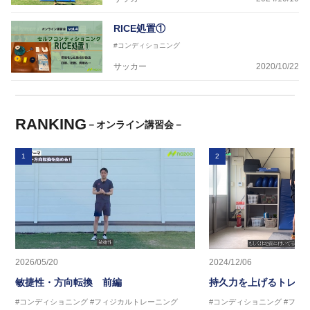
RICE処置①
#コンディショニング
サッカー
2020/10/22
RANKING
－オンライン講習会－
1
2
2026/05/20
2024/12/06
敏捷性・方向転換 前編
持久力を上げるトレー
#コンディショニング
#フィジカルトレーニング
#コンディショニング
#フィ