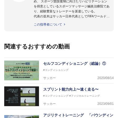
め、 スポーツ競技復帰に向けたリハビリテーション
を得意としているスポーツマッサージ鍼灸治療院であ
り、経験豊富なトレーナーを派遣している。
代表の並木はサッカー日本代表としてFIFAワールドカ
ップフランス大会、日韓大会、ドイツ大会に帯同。そ
この指導者について
のほかU-23日本代表のアスレティックトレーナーと
して４度のオリンピックに帯同しており、U-17ワー
ルドカップへの帯同実績もある。
また現在までにU-19サッカー日本代表、Jリーグ、各
関連するおすすめの動画
世代のサッカーを中心に、WJBL、社会人ラグビー、
ソフトボール、モトクロス、卓球、陸上、アーティス
トなど様々な競技や分野にアスレティックトレーナー
を派遣している。
セルフコンディショニング（総論）①
さらには講演会やセミナー、専門学校などの教育機関
#コンディショニング
に講師を派遣するなど後進育成にも力を入れている。
「一人一人の健康な人生をサポートする」を企業理念
サッカー
2020/08/14
として掲げ、世の中の人々の『健康』をあらゆる方向
からサポートし、一人一人の「楽しく、豊かに、生き
スプリント能力向上〜速く走る〜
生きと」生きる、そんな『健康な人生』をサポートし
#コンディショニング
#フィジカルトレーニング
ている。
サッカー
2023/09/01
アジリティトレーニング 「バウンディン