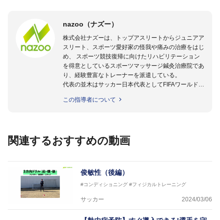
nazoo（ナズー）
株式会社ナズーは、トップアスリートからジュニアア
スリート、スポーツ愛好家の怪我や痛みの治療をはじ
め、 スポーツ競技復帰に向けたリハビリテーション
を得意としているスポーツマッサージ鍼灸治療院であ
り、経験豊富なトレーナーを派遣している。
代表の並木はサッカー日本代表としてFIFAワールドカ
ップフランス大会、日韓大会、ドイツ大会に帯同。そ
この指導者について
のほかU-23日本代表のアスレティックトレーナーと
して４度のオリンピックに帯同しており、U-17ワー
ルドカップへの帯同実績もある。
また現在までにU-19サッカー日本代表、Jリーグ、各
関連するおすすめの動画
世代のサッカーを中心に、WJBL、社会人ラグビー、
ソフトボール、モトクロス、卓球、陸上、アーティス
トなど様々な競技や分野にアスレティックトレーナー
を派遣している。
俊敏性（後編）
さらには講演会やセミナー、専門学校などの教育機関
#コンディショニング
#フィジカルトレーニング
に講師を派遣するなど後進育成にも力を入れている。
「一人一人の健康な人生をサポートする」を企業理念
サッカー
2024/03/06
として掲げ、世の中の人々の『健康』をあらゆる方向
からサポートし、一人一人の「楽しく、豊かに、生き