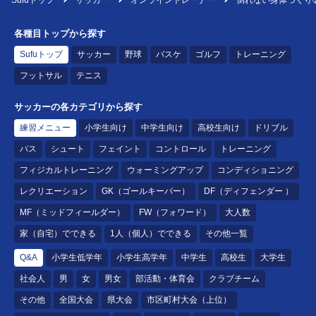
Sufuトップ
サッカー
オンライントレーナー
倒れない身体づくり
各種目トップから探す
Sufuトップ
サッカー
野球
バスケ
ゴルフ
トレーニング
フットサル
テニス
サッカーの各カテゴリから探す
練習メニュー
小学生向け
中学生向け
高校生向け
ドリブル
パス
シュート
フェイント
コントロール
トレーニング
フィジカルトレーニング
ウォーミングアップ
コンディショニング
レクリエーション
GK（ゴールキーパー）
DF（ディフェンダー ）
MF（ミッドフィールダー）
FW（フォワード）
大人数
家（自宅）でできる
1人（個人）でできる
その他一覧
Q&A
小学生低学年
小学生高学年
中学生
高校生
大学生
社会人
男
女
男女
部活動・体育会
クラブチーム
その他
全国大会
県大会
市区町村大会（上位）