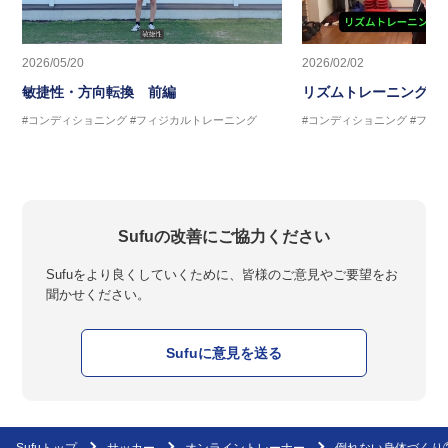
2026/05/20
2026/02/02
敏捷性・方向転換 前編
リズムトレーニング 
#コンディショニング
#フィジカルトレーニング
#コンディショニング
#フィ
Sufuの改善にご協力ください
Sufuをより良くしていくために、皆様のご意見やご要望をお
聞かせください。
Sufuに意見を送る