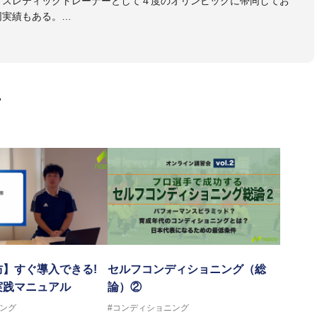
のアスレティックトレーナーとして４度のオリンピックに帯同してお
同実績もある。
本代表、Jリーグ、各世代のサッカーを中心に、WJBL、社会人ラグ
ス、卓球、陸上、アーティストなど様々な競技や分野にアスレティ
門学校などの教育機関に講師を派遣するなど後進育成にも力を入れ
画
ートする」を企業理念として掲げ、世の中の人々の『健康』をあら
一人の「楽しく、豊かに、生き生きと」生きる、そんな『健康な人
】すぐ導入できる!
セルフコンディショニング（総
実践マニュアル
論）②
ング
#コンディショニング