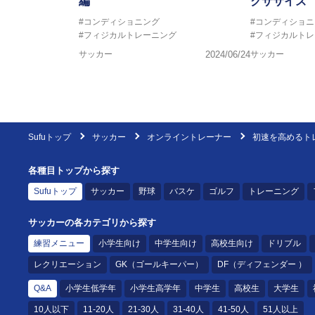
編
クササイズ
#コンディショニング
#コンディショニ
#フィジカルトレーニング
#フィジカルト
サッカー
2024/06/24
サッカー
Sufuトップ
サッカー
オンライントレーナー
初速を高めるト
各種目トップから探す
Sufuトップ
サッカー
野球
バスケ
ゴルフ
トレーニング
サッカーの各カテゴリから探す
練習メニュー
小学生向け
中学生向け
高校生向け
ドリブル
レクリエーション
GK（ゴールキーパー）
DF（ディフェンダー ）
Q&A
小学生低学年
小学生高学年
中学生
高校生
大学生
10人以下
11-20人
21-30人
31-40人
41-50人
51人以上