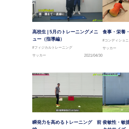
高校生 | 5月のトレーニングメニ
食事・栄養
ュー（指導編）
#コンディショニ
#フィジカルトレーニング
サッカー
サッカー
2021/04/30
瞬発力を高めるトレーニング 前
俊敏性・敏