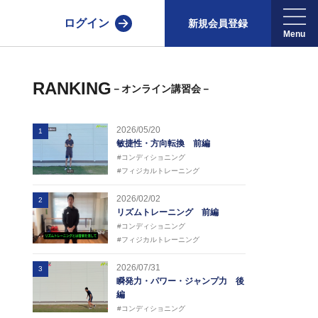
ログイン
新規会員登録
RANKING
－オンライン講習会－
2026/05/20
1
敏捷性・方向転換 前編
#コンディショニング
#フィジカルトレーニング
2026/02/02
2
リズムトレーニング 前編
#コンディショニング
#フィジカルトレーニング
2026/07/31
3
瞬発力・パワー・ジャンプ力 後
編
#コンディショニング