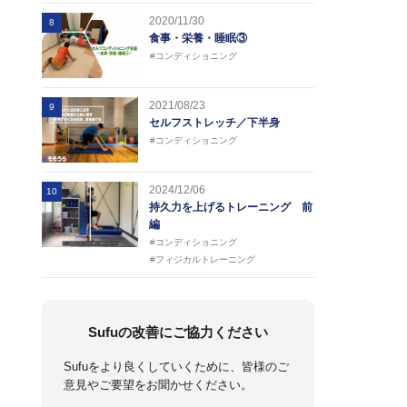
2020/11/30
8
食事・栄養・睡眠③
#コンディショニング
2021/08/23
9
セルフストレッチ／下半身
#コンディショニング
2024/12/06
10
持久力を上げるトレーニング 前
編
#コンディショニング
#フィジカルトレーニング
Sufuの改善にご協力ください
Sufuをより良くしていくために、皆様のご
意見やご要望をお聞かせください。