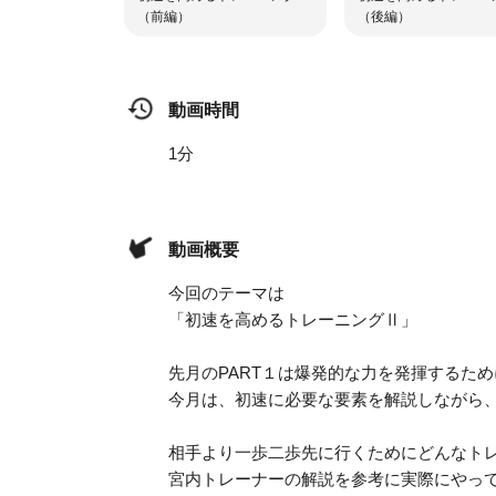
（前編）
（後編）
動画時間
1分
動画概要
今回のテーマは
「初速を高めるトレーニングⅡ」
先月のPART１は爆発的な力を発揮するた
今月は、初速に必要な要素を解説しながら
相手より一歩二歩先に行くためにどんなト
宮内トレーナーの解説を参考に実際にやっ