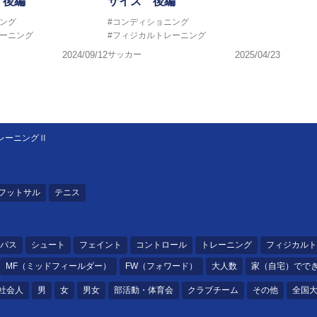
 後編
サイズ 後編
ング
#コンディショニング
レーニング
#フィジカルトレーニング
2024/09/12
サッカー
2025/04/23
レーニングⅡ
フットサル
テニス
パス
シュート
フェイント
コントロール
トレーニング
フィジカルト
MF（ミッドフィールダー）
FW（フォワード）
大人数
家（自宅）でで
社会人
男
女
男女
部活動・体育会
クラブチーム
その他
全国