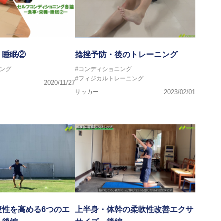
・睡眠②
捻挫予防・後のトレーニング
ング
#コンディショニング
#フィジカルトレーニング
2020/11/27
サッカー
2023/02/01
捷性を高める6つのエ
上半身・体幹の柔軟性改善エクサ