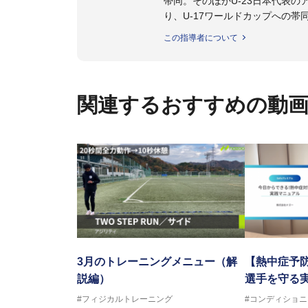
帯同。そのほかU-23日本代表
り、U-17ワールドカップへの帯
また現在までにU-19サッカー日
この指導者について
ビー、ソフトボール、モトクロ
ックトレーナーを派遣している。
さらには講演会やセミナー、専
ている。
関連するおすすめの動
「一人一人の健康な人生をサポ
ゆる方向からサポートし、一人
生』をサポートしている。
3月のトレーニングメニュー（解
【熱中症予防
説編）
選手を守る
#フィジカルトレーニング
#コンディショニ