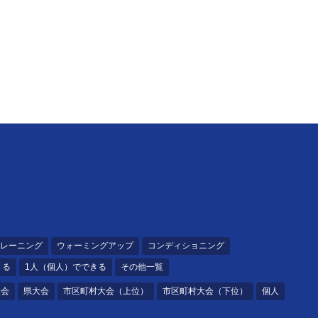
レーニング
ウォーミングアップ
コンディショニング
きる
1人（個人）でできる
その他一覧
大会
県大会
市区町村大会（上位）
市区町村大会（下位）
個人