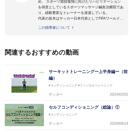
め、 スポーツ競技復帰に向けたリハビリテーション
を得意としているスポーツマッサージ鍼灸治療院であ
り、経験豊富なトレーナーを派遣している。
代表の並木はサッカー日本代表としてFIFAワールドカ
ップフランス大会、日韓大会、ドイツ大会に帯同。そ
この指導者について
のほかU-23日本代表のアスレティックトレーナーと
して４度のオリンピックに帯同しており、U-17ワー
ルドカップへの帯同実績もある。
また現在までにU-19サッカー日本代表、Jリーグ、各
関連するおすすめの動画
世代のサッカーを中心に、WJBL、社会人ラグビー、
ソフトボール、モトクロス、卓球、陸上、アーティス
トなど様々な競技や分野にアスレティックトレーナー
を派遣している。
サーキットトレーニングー上半身編ー（前
さらには講演会やセミナー、専門学校などの教育機関
編）
に講師を派遣するなど後進育成にも力を入れている。
#コンディショニング
#フィジカルトレーニング
「一人一人の健康な人生をサポートする」を企業理念
として掲げ、世の中の人々の『健康』をあらゆる方向
サッカー
2024/02/02
からサポートし、一人一人の「楽しく、豊かに、生き
生きと」生きる、そんな『健康な人生』をサポートし
セルフコンディショニング（総論）①
ている。
#コンディショニング
サッカー
2020/08/14