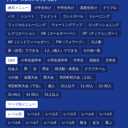
練習メニュー
小学生向け
中学生向け
高校生向け
ドリブル
パス
シュート
フェイント
コントロール
トレーニング
フィジカルトレーニング
ウォーミングアップ
コンディショニング
レクリエーション
GK（ゴールキーパー）
DF（ディフェンダー ）
MF（ミッドフィールダー）
FW（フォワード）
大人数
家（自宅）でできる
1人（個人）でできる
その他一覧
Q&A
小学生低学年
小学生高学年
中学生
高校生
大学生
社会人
男
女
男女
部活動・体育会
クラブチーム
その他
全国大会
県大会
市区町村大会（上位）
市区町村大会（下位）
個人
10人以下
11-20人
21-30人
31-40人
41-50人
51人以上
テーマ別メニュー
レベル別
レベル1
レベル2
レベル3
レベル4
レベル5
レベル6
レベル7
レベル8
レベル9
観る
走る
運ぶ