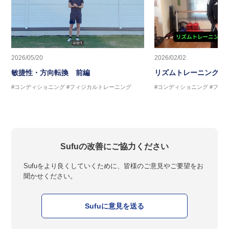
2026/05/20
2026/02/02
敏捷性・方向転換 前編
リズムトレーニング 
#コンディショニング
#フィジカルトレーニング
#コンディショニング
#フィ
Sufuの改善にご協力ください
Sufuをより良くしていくために、皆様のご意見やご要望をお
聞かせください。
Sufuに意見を送る