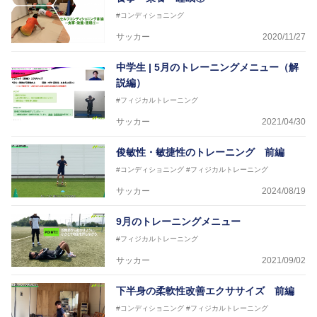
さらには講演会やセミナー、専門学校などの教育機関
#コンディショニング
に講師を派遣するなど後進育成にも力を入れている。
「一人一人の健康な人生をサポートする」を企業理念
サッカー
2020/11/27
として掲げ、世の中の人々の『健康』をあらゆる方向
からサポートし、一人一人の「楽しく、豊かに、生き
中学生 | 5月のトレーニングメニュー（解
生きと」生きる、そんな『健康な人生』をサポートし
説編）
ている。
#フィジカルトレーニング
サッカー
2021/04/30
俊敏性・敏捷性のトレーニング 前編
#コンディショニング
#フィジカルトレーニング
サッカー
2024/08/19
9月のトレーニングメニュー
#フィジカルトレーニング
サッカー
2021/09/02
下半身の柔軟性改善エクササイズ 前編
#コンディショニング
#フィジカルトレーニング