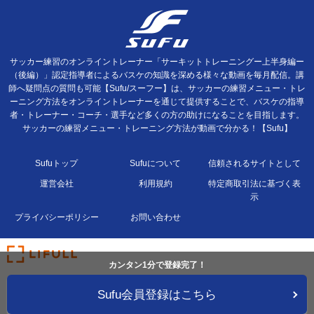
サッカー練習のオンライントレーナー「サーキットトレーニングー上半身編ー
（後編）」認定指導者によるバスケの知識を深める様々な動画を毎月配信。講
師へ疑問点の質問も可能【Sufu/スーフー】は、サッカーの練習メニュー・トレ
ーニング方法をオンライントレーナーを通じて提供することで、バスケの指導
者・トレーナー・コーチ・選手など多くの方の助けになることを目指します。
サッカーの練習メニュー・トレーニング方法が動画で分かる！【Sufu】
Sufuトップ
Sufuについて
信頼されるサイトとして
運営会社
利用規約
特定商取引法に基づく表
示
プライバシーポリシー
お問い合わせ
カンタン1分で登録完了！
Sufu会員登録はこちら