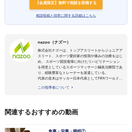
【会員限定】無料で相談を投稿する
相談投稿と回答に関する詳細はこちら
nazoo（ナズー）
株式会社ナズーは、トップアスリートからジュニアア
スリート、スポーツ愛好家の怪我や痛みの治療をはじ
め、 スポーツ競技復帰に向けたリハビリテーション
を得意としているスポーツマッサージ鍼灸治療院であ
り、経験豊富なトレーナーを派遣している。
代表の並木はサッカー日本代表としてFIFAワールドカ
ップフランス大会、日韓大会、ドイツ大会に帯同。そ
この指導者について
のほかU-23日本代表のアスレティックトレーナーと
して４度のオリンピックに帯同しており、U-17ワー
ルドカップへの帯同実績もある。
また現在までにU-19サッカー日本代表、Jリーグ、各
関連するおすすめの動画
世代のサッカーを中心に、WJBL、社会人ラグビー、
ソフトボール、モトクロス、卓球、陸上、アーティス
トなど様々な競技や分野にアスレティックトレーナー
を派遣している。
食事・栄養・睡眠①