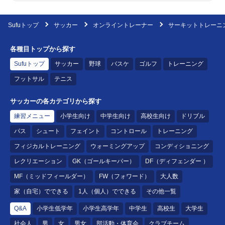
Sufuトップ
サッカー
オンライントレーナー
サーキットトレーニ
各種目トップから探す
Sufuトップ
サッカー
野球
バスケ
ゴルフ
トレーニング
フットサル
テニス
サッカーの各カテゴリから探す
練習メニュー
小学生向け
中学生向け
高校生向け
ドリブル
パス
シュート
フェイント
コントロール
トレーニング
フィジカルトレーニング
ウォーミングアップ
コンディショニング
レクリエーション
GK（ゴールキーパー）
DF（ディフェンダー ）
MF（ミッドフィールダー）
FW（フォワード）
大人数
家（自宅）でできる
1人（個人）でできる
その他一覧
Q&A
小学生低学年
小学生高学年
中学生
高校生
大学生
社会人
男
女
男女
部活動・体育会
クラブチーム