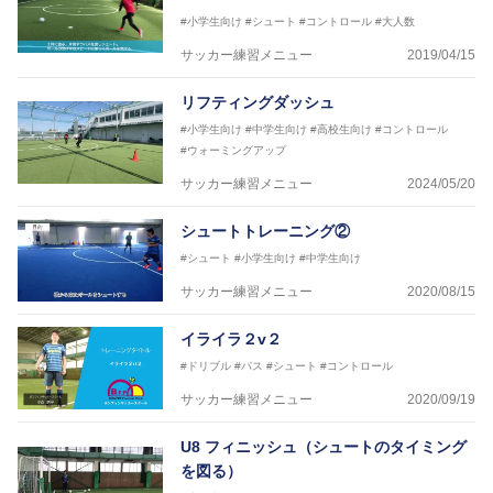
協会公認フットサルB級ライセンス
#小学生向け
#シュート
#コントロール
#大人数
サッカー練習メニュー
2019/04/15
※全コーチボンフィンサッカースクール所属
リフティングダッシュ
#小学生向け
#中学生向け
#高校生向け
#コントロール
#ウォーミングアップ
サッカー練習メニュー
2024/05/20
シュートトレーニング②
#シュート
#小学生向け
#中学生向け
サッカー練習メニュー
2020/08/15
イライラ２v２
#ドリブル
#パス
#シュート
#コントロール
サッカー練習メニュー
2020/09/19
U8 フィニッシュ（シュートのタイミング
を図る）