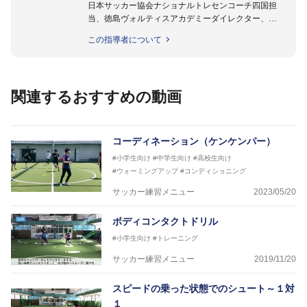
日本サッカー協会ナショナルトレセンコーチ四国担
当、徳島ヴォルティスアカデミーダイレクター、
徳島ヴォルティス普及部長、FC東京普及部長、
この指導者について
日本サッカー協会公認B級養成講習会インストラクタ
ー(FC東京コース)
【資格】
日本サッカー協会公認A級ジェネラル・日本サッカー
関連するおすすめの動画
協会公認キッズリーダーチーフインストラクター
フットサル監修：小西 鉄平
【指導歴】
コーディネーション（ケンケンパー）
FリーグU23選抜監督、ミャンマー女子フットサル代
#小学生向け
#中学生向け
#高校生向け
表監督
#ウォーミングアップ
#コンディショニング
日本サッカー協会フットサルインストラクター、AFC
（アジアサッカー連盟）フットサルインストラクター
サッカー練習メニュー
2023/05/20
【資格】
JFA公認A級コーチジェネラルライセンス・JFA公認フ
ボディコンタクトドリル
ットサルB級コーチライセンス
#小学生向け
#トレーニング
横山 哲久
サッカー練習メニュー
2019/11/20
【指導歴】
ASV ペスカドーラ町田 監督、FC VIGORE 監督
スピードの乗った状態でのシュート～１対
【資格】
１
日本サッカー協会公認B級ライセンス・日本サッカー