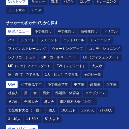
Sufuトップ
サッカー
野球
バスケ
ゴルフ
トレーニング
フットサル
テニス
サッカーの各カテゴリから探す
練習メニュー
小学生向け
中学生向け
高校生向け
ドリブル
パス
シュート
フェイント
コントロール
トレーニング
フィジカルトレーニング
ウォーミングアップ
コンディショニング
レクリエーション
GK（ゴールキーパー）
DF（ディフェンダー ）
MF（ミッドフィールダー）
FW（フォワード）
大人数
家（自宅）でできる
1人（個人）でできる
その他一覧
Q&A
小学生低学年
小学生高学年
中学生
高校生
大学生
社会人
男
女
男女
部活動・体育会
クラブチーム
その他
全国大会
県大会
市区町村大会（上位）
市区町村大会（下位）
個人
10人以下
11-20人
21-30人
31-40人
41-50人
51人以上
テーマ別メニュー