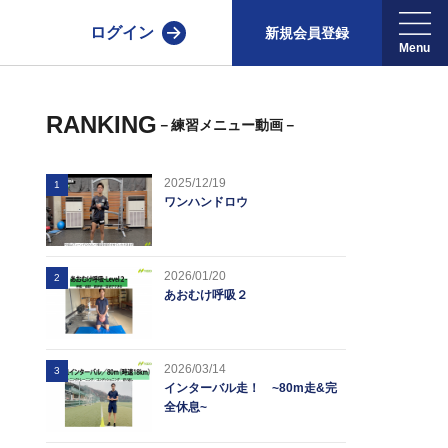
ログイン
新規会員登録
RANKING
－練習メニュー動画－
2025/12/19
1
ワンハンドロウ
2026/01/20
2
あおむけ呼吸２
2026/03/14
3
インターバル走！ ~80m走&完
全休息~