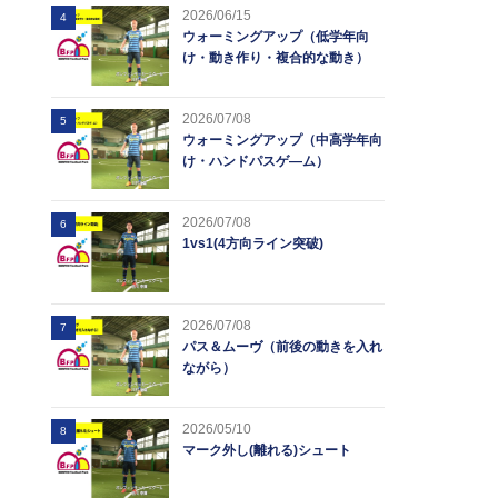
2026/06/15
4
ウォーミングアップ（低学年向
け・動き作り・複合的な動き）
2026/07/08
5
ウォーミングアップ（中高学年向
け・ハンドパスゲ―ム）
2026/07/08
6
1vs1(4方向ライン突破)
2026/07/08
7
パス＆ムーヴ（前後の動きを入れ
ながら）
2026/05/10
8
マーク外し(離れる)シュート