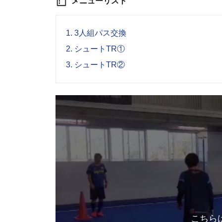
メニューリスト
1.
3人組パス交換
2.
シュートTR①
3.
シュートTR②
こちら