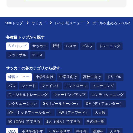
Sufuトップ
サッカー
レベル別メニュー
ボールを止めるレベル2
各種目トップから探す
Sufuトップ
サッカー
野球
バスケ
ゴルフ
トレーニング
フットサル
テニス
サッカーの各カテゴリから探す
練習メニュー
小学生向け
中学生向け
高校生向け
ドリブル
パス
シュート
フェイント
コントロール
トレーニング
フィジカルトレーニング
ウォーミングアップ
コンディショニング
レクリエーション
GK（ゴールキーパー）
DF（ディフェンダー ）
MF（ミッドフィールダー）
FW（フォワード）
大人数
家（自宅）でできる
1人（個人）でできる
その他一覧
Q&A
小学生低学年
小学生高学年
中学生
高校生
大学生