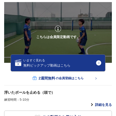
こちらは会員限定動画です。
いますぐ見れる
無料ピックアップ動画はこちら
2週間無料
の会員登録はこちら
浮いたボールを止める（頭で）
練習時間：5-10分
詳細を見る