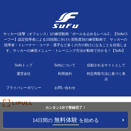
サッカー(攻撃（オフェンス）)の練習動画「ボールを止めるレベル2」【Sufu/ス
ーフー】認定指導者による10段階に分けた習熟度別の練習動画で、サッカーの
指導者・トレーナー・コーチ・選手など多くの方の助けになることを目指しま
す。サッカーの練習メニュー・トレーニング方法が動画で分かる！【Sufu】
Sufuトップ
Sufuについて
信頼されるサイトとして
運営会社
利用規約
特定商取引法に基づく表
示
プライバシーポリシー
お問い合わせ
カンタン1分で登録完了！
無料体験
14日間の
を始める