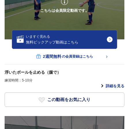
こちらは会員限定動画です。
いますぐ見れる
無料ピックアップ動画はこちら
2週間無料
の会員登録はこちら
浮いたボールを止める（腿で）
練習時間：5-10分
詳細を見る
この動画をお気に入り