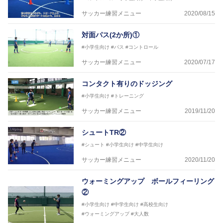
協会公認フットサルB級ライセンス
サッカー練習メニュー
2020/08/15
※全コーチボンフィンサッカースクール所属
対面パス(2か所)①
#小学生向け
#パス
#コントロール
サッカー練習メニュー
2020/07/17
コンタクト有りのドッジング
#小学生向け
#トレーニング
サッカー練習メニュー
2019/11/20
シュートTR②
#シュート
#小学生向け
#中学生向け
サッカー練習メニュー
2020/11/20
ウォーミングアップ ボールフィーリング
②
#小学生向け
#中学生向け
#高校生向け
#ウォーミングアップ
#大人数