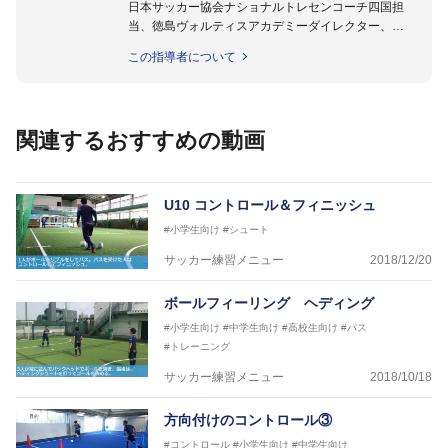
日本サッカー協会ナショナルトレセンコーチ四国担
当、徳島ヴォルティスアカデミーダイレクター、
徳島ヴォルティス普及部長、FC東京普及部長、
この指導者について
日本サッカー協会公認B級養成講習会インストラクタ
ー(FC東京コース)
【資格】
日本サッカー協会公認A級ジェネラル・日本サッカー
関連するおすすめの動画
協会公認キッズリーダーチーフインストラクター
フットサル監修：小西 鉄平
【指導歴】
U10 コントロール＆フィニッシュ
FリーグU23選抜監督、ミャンマー女子フットサル代
#小学生向け
#シュート
表監督
日本サッカー協会フットサルインストラクター、AFC
サッカー練習メニュー
2018/12/20
（アジアサッカー連盟）フットサルインストラクター
【資格】
ボールフィーリング ヘディング
JFA公認A級コーチジェネラルライセンス・JFA公認フ
#小学生向け
#中学生向け
#高校生向け
#パス
ットサルB級コーチライセンス
#トレーニング
横山 哲久
サッカー練習メニュー
2018/10/18
【指導歴】
ASV ペスカドーラ町田 監督、FC VIGORE 監督
方向付けのコントロール③
【資格】
日本サッカー協会公認B級ライセンス・日本サッカー
#コントロール
#小学生向け
#中学生向け