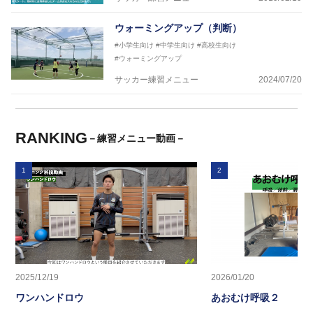
ウォーミングアップ（判断）
#小学生向け
#中学生向け
#高校生向け
#ウォーミングアップ
サッカー練習メニュー
2024/07/20
RANKING
－練習メニュー動画－
1
2
2025/12/19
2026/01/20
ワンハンドロウ
あおむけ呼吸２