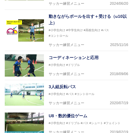
サッカー練習メニュー
2024/06/20
動きながらボールを出す＋受ける（u10以
上）
#小学生向け
#中学生向け
#高校生向け
#パス
#コントロール
サッカー練習メニュー
2025/11/16
コーディネーションと応用
#小学生向け
#ドリブル
サッカー練習メニュー
2018/09/06
3人組反転パス
#小学生向け
#パス
#コントロール
サッカー練習メニュー
2020/07/19
U8・数的優位ゲーム
#小学生向け
#ドリブル
#パス
#シュート
#フェイント
サッカー練習メニュー
2019/02/19