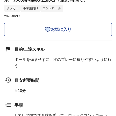
ボールの落ち際を止める（足の内側で）
サッカー
小学生向け
コントロール
2020/06/17
お気に入り
目的/上達スキル
ボールを弾ませずに、次のプレーに移りやすいように行
う
目安所要時間
5-10分
手順
1.
エリア内で浮き球を受けて、ウェッジコントロール