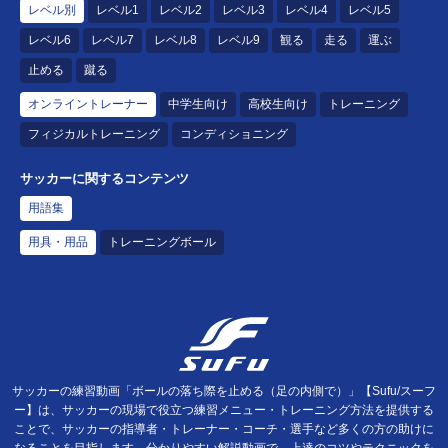
レベル別
レベル1
レベル2
レベル3
レベル4
レベル5
レベル6
レベル7
レベル8
レベル9
観る
走る
運ぶ
止める
蹴る
オンライントレーナー
中学生向け
高校生向け
トレーニング
フィジカルトレーニング
コンディショニング
サッカーに関するコンテンツ
用語集
用具・用品
トレーニングボール
サッカーの練習動画「ボールの落ち際を止める（足の内側で）」【Sufu/スーフ
ー】は、サッカーの現場で役立つ練習メニュー・トレーニング方法を提供する
ことで、サッカーの指導者・トレーナー・コーチ・選手など多くの方の助けに