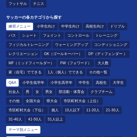
フットサル
テニス
サッカーの各カテゴリから探す
練習メニュー
小学生向け
中学生向け
高校生向け
ドリブル
パス
シュート
フェイント
コントロール
トレーニング
フィジカルトレーニング
ウォーミングアップ
コンディショニング
レクリエーション
GK（ゴールキーパー）
DF（ディフェンダー ）
MF（ミッドフィールダー）
FW（フォワード）
大人数
家（自宅）でできる
1人（個人）でできる
その他一覧
Q&A
小学生低学年
小学生高学年
中学生
高校生
大学生
社会人
男
女
男女
部活動・体育会
クラブチーム
その他
全国大会
県大会
市区町村大会（上位）
市区町村大会（下位）
個人
10人以下
11-20人
21-30人
31-40人
41-50人
51人以上
テーマ別メニュー