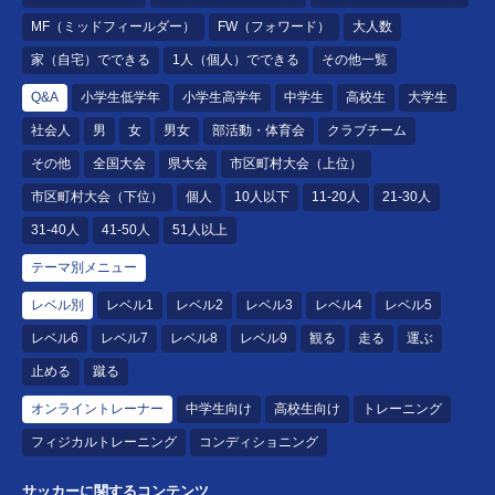
MF（ミッドフィールダー）
FW（フォワード）
大人数
家（自宅）でできる
1人（個人）でできる
その他一覧
Q&A
小学生低学年
小学生高学年
中学生
高校生
大学生
社会人
男
女
男女
部活動・体育会
クラブチーム
その他
全国大会
県大会
市区町村大会（上位）
市区町村大会（下位）
個人
10人以下
11-20人
21-30人
31-40人
41-50人
51人以上
テーマ別メニュー
レベル別
レベル1
レベル2
レベル3
レベル4
レベル5
レベル6
レベル7
レベル8
レベル9
観る
走る
運ぶ
止める
蹴る
オンライントレーナー
中学生向け
高校生向け
トレーニング
フィジカルトレーニング
コンディショニング
サッカーに関するコンテンツ