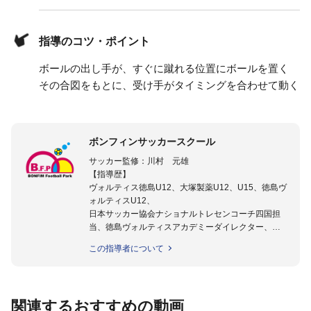
指導のコツ・ポイント
ボールの出し手が、すぐに蹴れる位置にボールを置く
その合図をもとに、受け手がタイミングを合わせて動く
ボンフィンサッカースクール
サッカー監修：川村 元雄
【指導歴】
ヴォルティス徳島U12、大塚製薬U12、U15、徳島ヴ
ォルティスU12、
日本サッカー協会ナショナルトレセンコーチ四国担
当、徳島ヴォルティスアカデミーダイレクター、
徳島ヴォルティス普及部長、FC東京普及部長、
この指導者について
日本サッカー協会公認B級養成講習会インストラクタ
ー(FC東京コース)
【資格】
日本サッカー協会公認A級ジェネラル・日本サッカー
関連するおすすめの動画
協会公認キッズリーダーチーフインストラクター