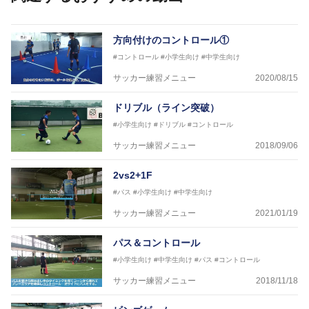
フットサル監修：小西 鉄平
【指導歴】
方向付けのコントロール①
FリーグU23選抜監督、ミャンマー女子フットサル代
#コントロール
#小学生向け
#中学生向け
表監督
日本サッカー協会フットサルインストラクター、AFC
サッカー練習メニュー
2020/08/15
（アジアサッカー連盟）フットサルインストラクター
【資格】
ドリブル（ライン突破）
JFA公認A級コーチジェネラルライセンス・JFA公認フ
#小学生向け
#ドリブル
#コントロール
ットサルB級コーチライセンス
サッカー練習メニュー
2018/09/06
横山 哲久
【指導歴】
2vs2+1F
ASV ペスカドーラ町田 監督、FC VIGORE 監督
【資格】
#パス
#小学生向け
#中学生向け
日本サッカー協会公認B級ライセンス・日本サッカー
サッカー練習メニュー
2021/01/19
協会公認フットサルB級ライセンス
パス＆コントロール
※全コーチボンフィンサッカースクール所属
#小学生向け
#中学生向け
#パス
#コントロール
サッカー練習メニュー
2018/11/18