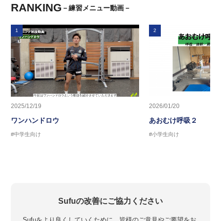
RANKING
－練習メニュー動画－
1
2
2025/12/19
2026/01/20
ワンハンドロウ
あおむけ呼吸２
#中学生向け
#小学生向け
Sufuの改善にご協力ください
Sufuをより良くしていくために、皆様のご意見やご要望をお