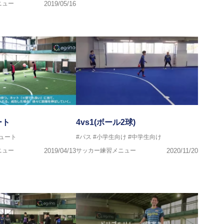
ニュー
2019/05/16
クール所属
ート
4vs1(ボール2球)
ュート
#パス
#小学生向け
#中学生向け
ニュー
2019/04/13
サッカー練習メニュー
2020/11/20