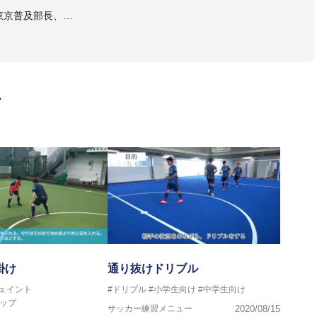
東京普及部長、
会インストラクター(FC東京コース)
ラル・日本サッカー協会公認キッズリーダーチーフインストラク
画
マー女子フットサル代表監督
ストラクター、AFC（アジアサッカー連盟）フットサルインスト
イセンス・JFA公認フットサルB級コーチライセンス
VIGORE 監督
掛け
通り抜けドリブル
フェイント
#ドリブル
#小学生向け
#中学生向け
ンス・日本サッカー協会公認フットサルB級ライセンス
ップ
サッカー練習メニュー
2020/08/15