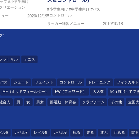
ス＆コントロール）
ップ
#小学生向け
レクリエーション
#小学生向け
#中学生向け
#パス
#コントロール
ニュー
2020/12/19
サッカー練習メニュー
2019/10/18
グ）
フットサル
テニス
パス
シュート
フェイント
コントロール
トレーニング
フィジカルト
MF（ミッドフィールダー）
FW（フォワード）
大人数
家（自宅）でで
社会人
男
女
男女
部活動・体育会
クラブチーム
その他
全国
ベル6
レベル7
レベル8
レベル9
観る
走る
運ぶ
止める
蹴る