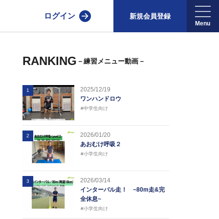
ログイン
新規会員登録
RANKING
－練習メニュー動画－
2025/12/19
1
ワンハンドロウ
#中学生向け
2026/01/20
2
あおむけ呼吸２
#小学生向け
2026/03/14
3
インターバル走！ ~80m走&完
全休息~
#小学生向け