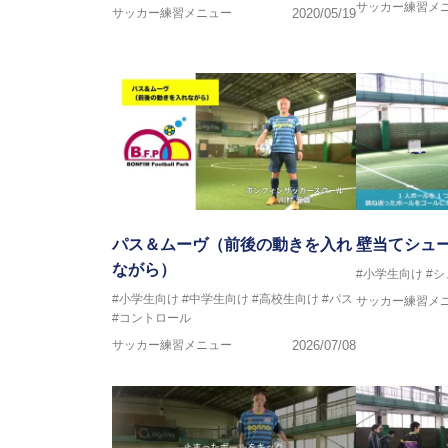
サッカー練習メ
※全コーチボンフィンサッカース
サッカー練習メニュー
2020/05/19
パス＆ムーヴ（前後の動きを入れ
壁当てシュ
ながら）
#小学生向け
#シ
#小学生向け
#中学生向け
#高校生向け
#パス
サッカー練習メ
#コントロール
サッカー練習メニュー
2026/07/08