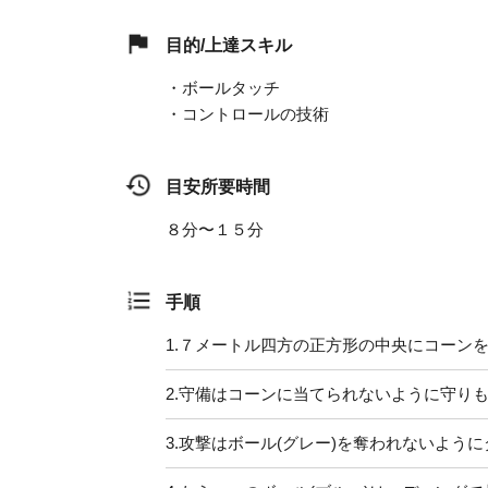
目的/上達スキル
・ボールタッチ
・コントロールの技術
目安所要時間
８分〜１５分
手順
1.
７メートル四方の正方形の中央にコーン
2.
守備はコーンに当てられないように守りも
3.
攻撃はボール(グレー)を奪われないよう