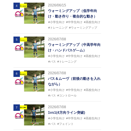
2026/06/15
4
ウォーミングアップ（低学年向
け・動き作り・複合的な動き）
#小学生向け
#中学生向け
#高校生向け
#トレーニング
#ウォーミングアップ
2026/07/08
5
ウォーミングアップ（中高学年向
け・ハンドパスゲ―ム）
#小学生向け
#中学生向け
#高校生向け
#パス
#トレーニング
2026/07/08
6
パス＆ムーヴ（前後の動きを入れ
ながら）
#小学生向け
#中学生向け
#高校生向け
#パス
#コントロール
2026/07/08
7
1vs1(4方向ライン突破)
#小学生向け
#中学生向け
#高校生向け
#パス
#フェイント