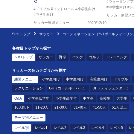
き
#ウォーミングア
#中学生向け
#
#ドリブル
#コントロール
#小学生向け
#中学生向け
サッカー練習メ
サッカー練習メニュー
2020/12/19
Sufuトップ
サッカー
コーディネーション（5v1ボールフィーリン
各種目トップから探す
Sufuトップ
サッカー
野球
バスケ
ゴルフ
トレーニング
サッカーの各カテゴリから探す
練習メニュー
小学生向け
中学生向け
高校生向け
ドリブル
レクリエーション
GK（ゴールキーパー）
DF（ディフェンダー ）
Q&A
小学生低学年
小学生高学年
中学生
高校生
大学生
10人以下
11-20人
21-30人
31-40人
41-50人
51人以上
テーマ別メニュー
レベル別
レベル1
レベル2
レベル3
レベル4
レベル5
レ