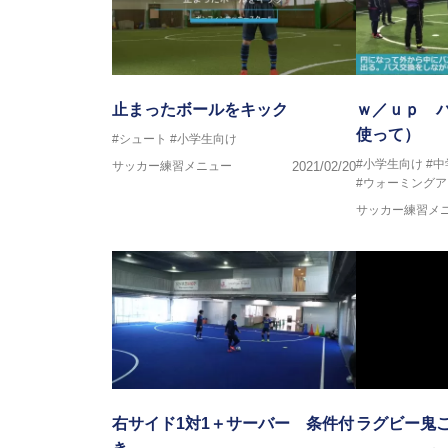
止まったボールをキック
ｗ／ｕｐ 
使って）
#シュート
#小学生向け
#小学生向け
#
サッカー練習メニュー
2021/02/20
#ウォーミングア
サッカー練習メ
右サイド1対1＋サーバー 条件付
ラグビー鬼