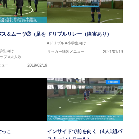
パス＆ムーヴ②（足を
ドリブルリレー（障害あり）
#ドリブル
#小学生向け
中学生向け
サッカー練習メニュー
2021/01/19
ップ
#大人数
ニュー
2019/02/19
ごっこ
インサイドで前を向く（4人1組パ