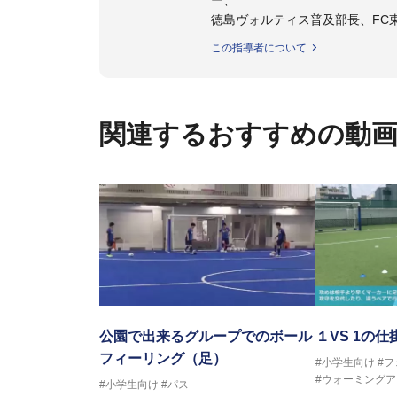
徳島ヴォルティス普及部長、FC
日本サッカー協会公認B級養成講習
この指導者について
【資格】
日本サッカー協会公認A級ジェネ
ター
関連するおすすめの動
フットサル監修：小西 鉄平
【指導歴】
FリーグU23選抜監督、ミャン
日本サッカー協会フットサルイン
ラクター
【資格】
JFA公認A級コーチジェネラルラ
横山 哲久
【指導歴】
ASV ペスカドーラ町田 監督、FC 
公園で出来るグループでのボール
１VS 1の仕
【資格】
フィーリング（足）
#小学生向け
#
日本サッカー協会公認B級ライセ
#ウォーミングア
#小学生向け
#パス