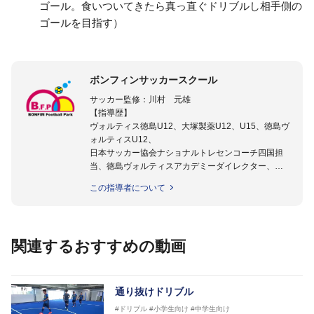
ゴール。食いついてきたら真っ直ぐドリブルし相手側の
ゴールを目指す）
ボンフィンサッカースクール
サッカー監修：川村 元雄
【指導歴】
ヴォルティス徳島U12、大塚製薬U12、U15、徳島ヴ
ォルティスU12、
日本サッカー協会ナショナルトレセンコーチ四国担
当、徳島ヴォルティスアカデミーダイレクター、
徳島ヴォルティス普及部長、FC東京普及部長、
この指導者について
日本サッカー協会公認B級養成講習会インストラクタ
ー(FC東京コース)
【資格】
日本サッカー協会公認A級ジェネラル・日本サッカー
関連するおすすめの動画
協会公認キッズリーダーチーフインストラクター
フットサル監修：小西 鉄平
【指導歴】
通り抜けドリブル
FリーグU23選抜監督、ミャンマー女子フットサル代
#ドリブル
#小学生向け
#中学生向け
表監督