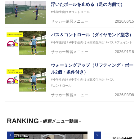
浮いたボールを止める（足の内側で）
#小学生向け
#コントロール
サッカー練習メニュー
2020/06/15
パス＆コントロール（ダイヤモンド型②）
#小学生向け
#中学生向け
#高校生向け
#パス
#フェイント
サッカー練習メニュー
2026/01/18
ウォーミングアップ（リフティング・ボー
ル2個・条件付き）
#小学生向け
#中学生向け
#高校生向け
#パス
#コントロール
サッカー練習メニュー
2026/03/08
RANKING
－練習メニュー動画－
1
2