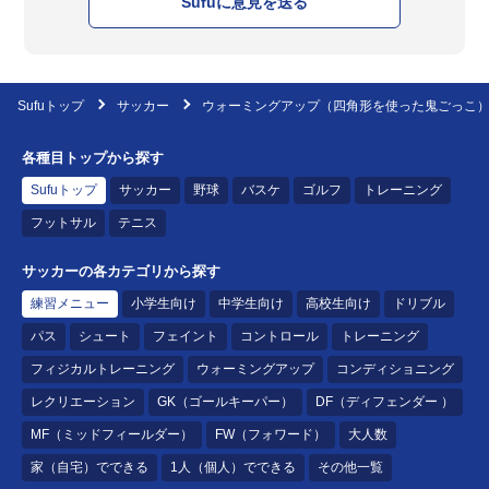
Sufuに意見を送る
Sufuトップ
サッカー
ウォーミングアップ（四角形を使った鬼ごっこ
各種目トップから探す
Sufuトップ
サッカー
野球
バスケ
ゴルフ
トレーニング
フットサル
テニス
サッカーの各カテゴリから探す
練習メニュー
小学生向け
中学生向け
高校生向け
ドリブル
パス
シュート
フェイント
コントロール
トレーニング
フィジカルトレーニング
ウォーミングアップ
コンディショニング
レクリエーション
GK（ゴールキーパー）
DF（ディフェンダー ）
MF（ミッドフィールダー）
FW（フォワード）
大人数
家（自宅）でできる
1人（個人）でできる
その他一覧