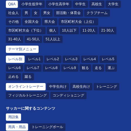
Q&A
小学生低学年
小学生高学年
中学生
高校生
大学生
社会人
男
女
男女
部活動・体育会
クラブチーム
その他
全国大会
県大会
市区町村大会（上位）
市区町村大会（下位）
個人
10人以下
11-20人
21-30人
31-40人
41-50人
51人以上
テーマ別メニュー
レベル別
レベル1
レベル2
レベル3
レベル4
レベル5
レベル6
レベル7
レベル8
レベル9
観る
走る
運ぶ
止める
蹴る
オンライントレーナー
中学生向け
高校生向け
トレーニング
フィジカルトレーニング
コンディショニング
サッカーに関するコンテンツ
用語集
用具・用品
トレーニングボール