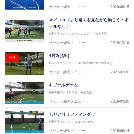
日本サッカー協会フットサルインストラクター、AFC
サッカー練習メニュー
2020/08/15
（アジアサッカー連盟）フットサルインストラクター
【資格】
ｗ／ｕｐ（より遠くを見ながら動こう・ボ
JFA公認A級コーチジェネラルライセンス・JFA公認フ
ールなし）
ットサルB級コーチライセンス
#小学生向け
#ウォーミングアップ
#大人数
横山 哲久
サッカー練習メニュー
2019/12/19
【指導歴】
ASV ペスカドーラ町田 監督、FC VIGORE 監督
4対2(脱出)
【資格】
無料
日本サッカー協会公認B級ライセンス・日本サッカー
#パス
#コントロール
#小学生向け
#中学生向け
協会公認フットサルB級ライセンス
サッカー練習メニュー
2021/02/20
※全コーチボンフィンサッカースクール所属
4 ゴールゲーム
#小学生向け
#ドリブル
#大人数
サッカー練習メニュー
2019/03/20
しりとりリフティング
#小学生向け
#パス
#コントロール
サッカー練習メニュー
2019/06/14