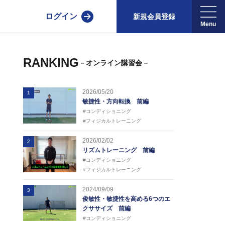
ログイン
新規会員登録
RANKING
－オンライン講習会－
2026/05/20
1
敏捷性・方向転換 前編
#コンディショニング
#フィジカルトレーニング
2026/02/02
2
リズムトレーニング 前編
#コンディショニング
#フィジカルトレーニング
2024/09/09
3
俊敏性・敏捷性を高める6つのエ
クササイズ 前編
#コンディショニング