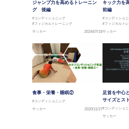
ジャンプ力を高めるトレーニン
キック力を
グ 後編
前編
#コンディショニング
#コンディショニ
#フィジカルトレーニング
#フィジカルト
サッカー
2024/07/18
サッカー
食事・栄養・睡眠②
足首を中心
サイズとス
#コンディショニング
#コンディショニ
サッカー
2020/11/27
サッカー