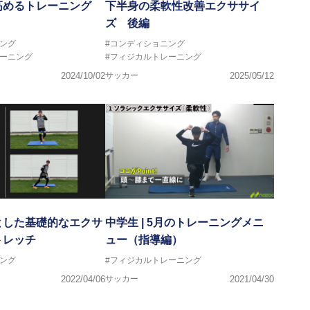
高めるトレーニング
下半身の柔軟性改善エクササイ
ズ 後編
ング
#コンディショニング
レーニング
#フィジカルトレーニング
2024/10/02
サッカー
2025/05/12
とした基礎的なエクサ
中学生 | 5月のトレーニングメニ
トレッチ
ュー（指導編）
ング
#フィジカルトレーニング
2022/04/06
サッカー
2021/04/30