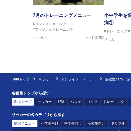
7月のトレーニングメニュー
小中学生を
病①
#コンディショニング
#フィジカルトレーニング
#トレーニング
サッカー
2021/07/01
サッカー
Sufuトップ
サッカー
オンライントレーナー
俊敏性part2（
各種目トップから探す
Sufuトップ
サッカー
野球
バスケ
ゴルフ
トレーニング
サッカーの各カテゴリから探す
練習メニュー
小学生向け
中学生向け
高校生向け
ドリブル