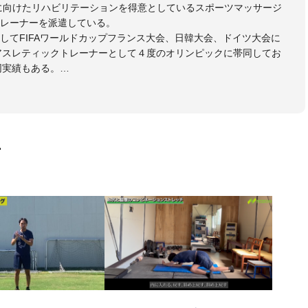
に向けたリハビリテーションを得意としているスポーツマッサージ
レーナーを派遣している。
してFIFAワールドカップフランス大会、日韓大会、ドイツ大会に
のアスレティックトレーナーとして４度のオリンピックに帯同してお
同実績もある。
本代表、Jリーグ、各世代のサッカーを中心に、WJBL、社会人ラグ
ス、卓球、陸上、アーティストなど様々な競技や分野にアスレティ
門学校などの教育機関に講師を派遣するなど後進育成にも力を入れ
画
ートする」を企業理念として掲げ、世の中の人々の『健康』をあら
一人の「楽しく、豊かに、生き生きと」生きる、そんな『健康な人