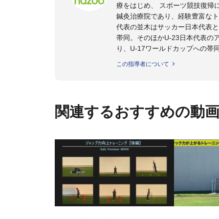
療をはじめ、 スポーツ競技復帰
鍼灸治療院であり、経験豊富なト
代表の並木はサッカー日本代表と
帯同。そのほかU-23日本代表
り、U-17ワールドカップへの帯
また現在までにU-19サッカー日
この指導者について
ビー、ソフトボール、モトクロ
ックトレーナーを派遣している。
さらには講演会やセミナー、専
ている。
関連するおすすめの動
「一人一人の健康な人生をサポ
ゆる方向からサポートし、一人
生』をサポートしている。