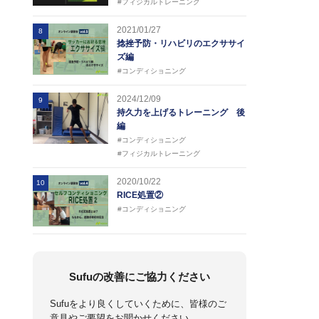
#フィジカルトレーニング
2021/01/27
8
捻挫予防・リハビリのエクササイ
ズ編
#コンディショニング
2024/12/09
9
持久力を上げるトレーニング 後
編
#コンディショニング
#フィジカルトレーニング
2020/10/22
10
RICE処置②
#コンディショニング
Sufuの改善にご協力ください
Sufuをより良くしていくために、皆様のご
意見やご要望をお聞かせください。