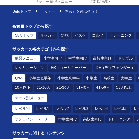
サッカー練習メニュー
2019/05/08
Sufuトップ
サッカー
内ももを伸ばそう！
各種目トップから探す
Sufuトップ
サッカー
野球
バスケ
ゴルフ
トレーニング
サッカーの各カテゴリから探す
練習メニュー
小学生向け
中学生向け
高校生向け
ドリブル
レクリエーション
GK（ゴールキーパー）
DF（ディフェンダー ）
Q&A
小学生低学年
小学生高学年
中学生
高校生
大学生
10人以下
11-20人
21-30人
31-40人
41-50人
51人以上
テーマ別メニュー
レベル別
レベル1
レベル2
レベル3
レベル4
レベル5
レ
オンライントレーナー
中学生向け
高校生向け
トレーニング
サッカーに関するコンテンツ