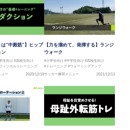
は”中殿筋”】ヒップ
【力を溜めて、発揮する】ランジ
ョン
ウォーク
中学生向け
#高校生向け
#小学生向け
#中学生向け
#高校生向け
#フィジカルトレーニング
#トレーニング
#ウォーミングアップ
ニュー
2020/12/19
サッカー練習メニュー
2021/12/13