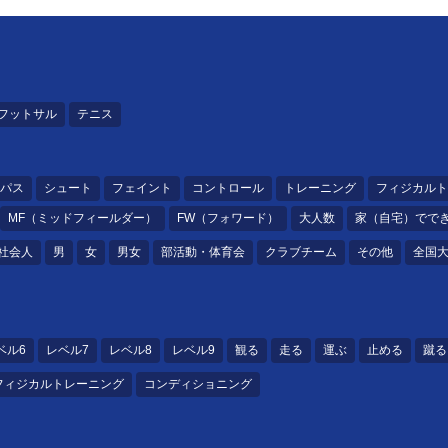
フットサル
テニス
パス
シュート
フェイント
コントロール
トレーニング
フィジカルト
MF（ミッドフィールダー）
FW（フォワード）
大人数
家（自宅）でで
社会人
男
女
男女
部活動・体育会
クラブチーム
その他
全国
ベル6
レベル7
レベル8
レベル9
観る
走る
運ぶ
止める
蹴る
フィジカルトレーニング
コンディショニング