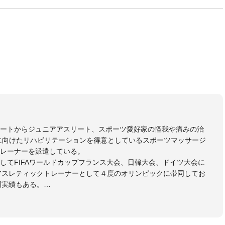
リートからジュニアアスリート、スポーツ愛好家の怪我や痛みの治
に向けたリハビリテーションを得意としているスポーツマッサージ
レーナーを派遣している。
してFIFAワールドカップフランス大会、日韓大会、ドイツ大会に
のアスレティックトレーナーとして４度のオリンピックに帯同してお
同実績もある。
本代表、Jリーグ、各世代のサッカーを中心に、WJBL、社会人ラグ
ス、卓球、陸上、アーティストなど様々な競技や分野にアスレティ