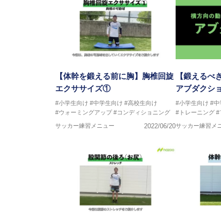
【体幹を鍛える前に胸】胸椎回旋
【鍛えるべき
エクササイズ①
アブダクシ
#小学生向け
#中学生向け
#高校生向け
#小学生向け
#
#ウォーミングアップ
#コンディショニング
#トレーニング
サッカー練習メニュー
2022/06/20
サッカー練習メ