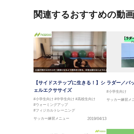
さらには講演会やセミナー、専
ている。
関連するおすすめの動
「一人一人の健康な人生をサポ
ゆる方向からサポートし、一人
生』をサポートしている。
【サイドステップに生きる！】シ
ラダー／バ
ェルエクササイズ
#小学生向け
#小学生向け
#中学生向け
#高校生向け
サッカー練習メ
#ウォーミングアップ
#フィジカルトレーニング
サッカー練習メニュー
2019/04/13