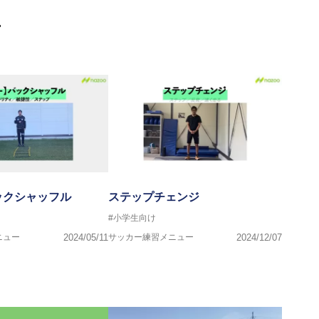
門学校などの教育機関に講師を派遣するなど後進育成にも力を入れ
画
ートする」を企業理念として掲げ、世の中の人々の『健康』をあら
一人の「楽しく、豊かに、生き生きと」生きる、そんな『健康な人
ックシャッフル
ステップチェンジ
#小学生向け
ニュー
2024/05/11
サッカー練習メニュー
2024/12/07