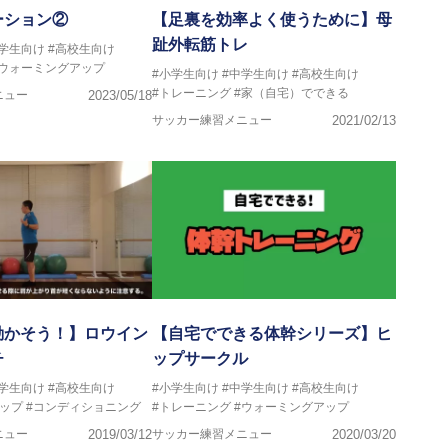
ーション②
【足裏を効率よく使うために】母
趾外転筋トレ
中学生向け
#高校生向け
#ウォーミングアップ
#小学生向け
#中学生向け
#高校生向け
#トレーニング
#家（自宅）でできる
ニュー
2023/05/18
サッカー練習メニュー
2021/02/13
動かそう！】ロウイン
【自宅でできる体幹シリーズ】ヒ
チ
ップサークル
中学生向け
#高校生向け
#小学生向け
#中学生向け
#高校生向け
ップ
#コンディショニング
#トレーニング
#ウォーミングアップ
ニュー
2019/03/12
サッカー練習メニュー
2020/03/20