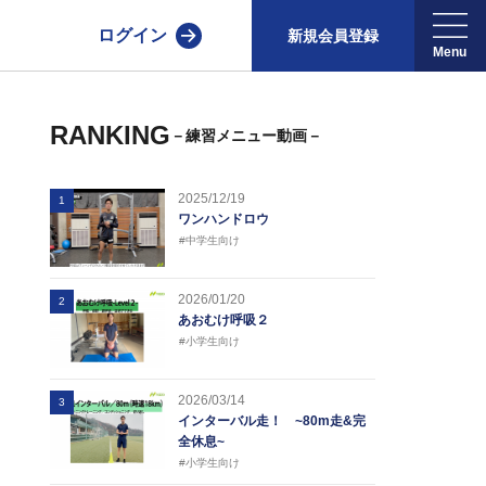
ログイン
新規会員登録
RANKING
－練習メニュー動画－
2025/12/19
1
ワンハンドロウ
#中学生向け
2026/01/20
2
あおむけ呼吸２
#小学生向け
2026/03/14
3
インターバル走！ ~80m走&完
全休息~
#小学生向け