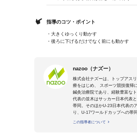
指導のコツ・ポイント
・大きくゆっくり動かす
・後ろに下げるだけでなく前にも動かす
nazoo（ナズー）
株式会社ナズーは、トップアス
療をはじめ、 スポーツ競技復帰
鍼灸治療院であり、経験豊富なト
代表の並木はサッカー日本代表と
帯同。そのほかU-23日本代表
り、U-17ワールドカップへの帯
また現在までにU-19サッカー日
この指導者について
ビー、ソフトボール、モトクロ
ックトレーナーを派遣している。