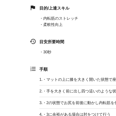
目的/上達スキル
・内転筋のストレッチ
・柔軟性向上
目安所要時間
・30秒
手順
1.
・マットの上に膝を大きく開いた状態で
2.
・手を大きく前に出し四つ這いのような
3.
・2の状態でお尻を前後に動かし内転筋を
4.
・3に余裕がある場合は肘をつけて行う