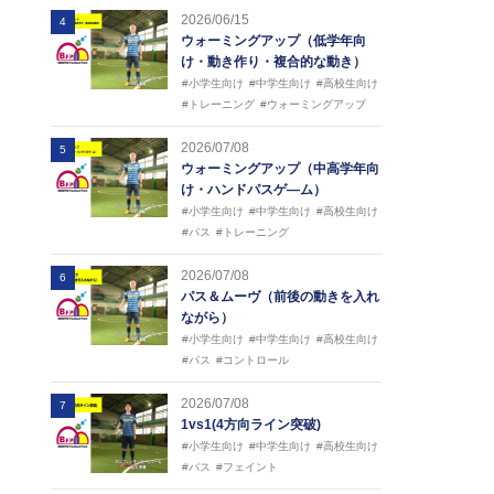
2026/06/15
4
ウォーミングアップ（低学年向
け・動き作り・複合的な動き）
#小学生向け
#中学生向け
#高校生向け
#トレーニング
#ウォーミングアップ
2026/07/08
5
ウォーミングアップ（中高学年向
け・ハンドパスゲ―ム）
#小学生向け
#中学生向け
#高校生向け
#パス
#トレーニング
2026/07/08
6
パス＆ムーヴ（前後の動きを入れ
ながら）
#小学生向け
#中学生向け
#高校生向け
#パス
#コントロール
2026/07/08
7
1vs1(4方向ライン突破)
#小学生向け
#中学生向け
#高校生向け
#パス
#フェイント