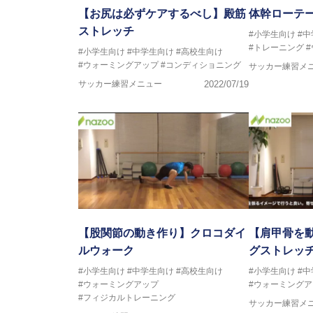
【お尻は必ずケアするべし】殿筋
体幹ローテ
ストレッチ
#小学生向け
#
#トレーニング
#小学生向け
#中学生向け
#高校生向け
#ウォーミングアップ
#コンディショニング
サッカー練習メ
サッカー練習メニュー
2022/07/19
【股関節の動き作り】クロコダイ
【肩甲骨を
ルウォーク
グストレッ
#小学生向け
#中学生向け
#高校生向け
#小学生向け
#
#ウォーミングアップ
#ウォーミングア
#フィジカルトレーニング
サッカー練習メ