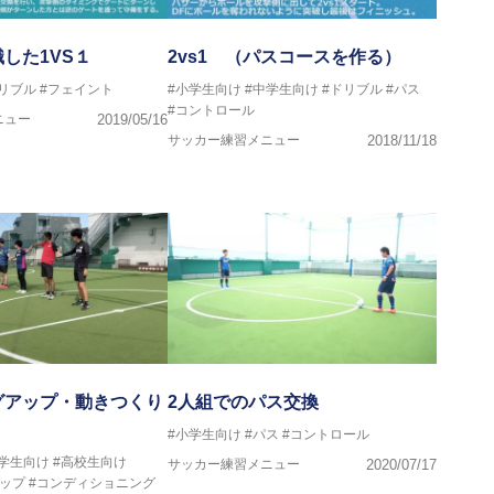
した1VS１
2vs1 （パスコースを作る）
リブル
#フェイント
#小学生向け
#中学生向け
#ドリブル
#パス
#コントロール
ニュー
2019/05/16
サッカー練習メニュー
2018/11/18
グアップ・動きつくり
2人組でのパス交換
#小学生向け
#パス
#コントロール
中学生向け
#高校生向け
サッカー練習メニュー
2020/07/17
ップ
#コンディショニング