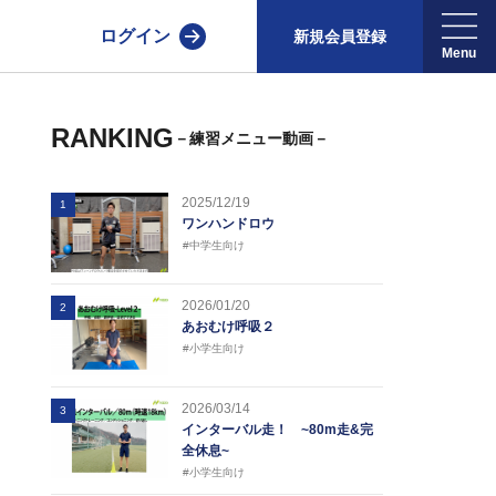
ログイン
新規会員登録
RANKING
－練習メニュー動画－
2025/12/19
1
ワンハンドロウ
#中学生向け
2026/01/20
2
あおむけ呼吸２
#小学生向け
2026/03/14
3
インターバル走！ ~80m走&完
全休息~
#小学生向け