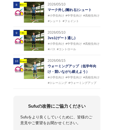
2026/05/10
8
マーク外し(離れる)シュート
#小学生向け
#中学生向け
#高校生向け
#シュート
#フェイント
2026/05/10
9
3vs1(ゲート通し)
#小学生向け
#中学生向け
#高校生向け
#パス
#コントロール
2026/06/15
10
ウォーミングアップ（低学年向
け・競いながら鍛えよう）
#小学生向け
#中学生向け
#高校生向け
#トレーニング
#ウォーミングアップ
Sufuの改善にご協力ください
Sufuをより良くしていくために、皆様のご
意見やご要望をお聞かせください。