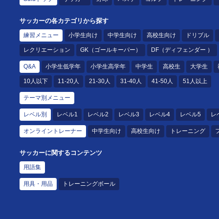
サッカーの各カテゴリから探す
練習メニュー
小学生向け
中学生向け
高校生向け
ドリブル
レクリエーション
GK（ゴールキーパー）
DF（ディフェンダー ）
Q&A
小学生低学年
小学生高学年
中学生
高校生
大学生
10人以下
11-20人
21-30人
31-40人
41-50人
51人以上
テーマ別メニュー
レベル別
レベル1
レベル2
レベル3
レベル4
レベル5
レ
オンライントレーナー
中学生向け
高校生向け
トレーニング
サッカーに関するコンテンツ
用語集
用具・用品
トレーニングボール