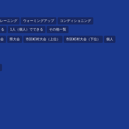
レーニング
ウォーミングアップ
コンディショニング
きる
1人（個人）でできる
その他一覧
大会
県大会
市区町村大会（上位）
市区町村大会（下位）
個人