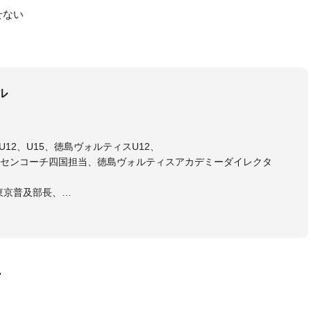
せない
ル
12、U15、徳島ヴォルティスU12、
センコーチ四国担当、徳島ヴォルティスアカデミーダイレクタ
東京普及部長、
会インストラクター(FC東京コース)
ラル・日本サッカー協会公認キッズリーダーチーフインストラク
画