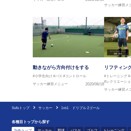
サッカー練習メ
動きながら方向付けをする
リフティン
#小学生向け
#パス
#コントロール
#トレーニング
#レクリエーショ
サッカー練習メニュー
2020/06/18
サッカー練習メ
Sufuトップ
サッカー
1vs1 ドリブル 2ゴール
各種目トップから探す
Sufuトップ
サッカー
野球
バスケ
ゴルフ
トレーニング