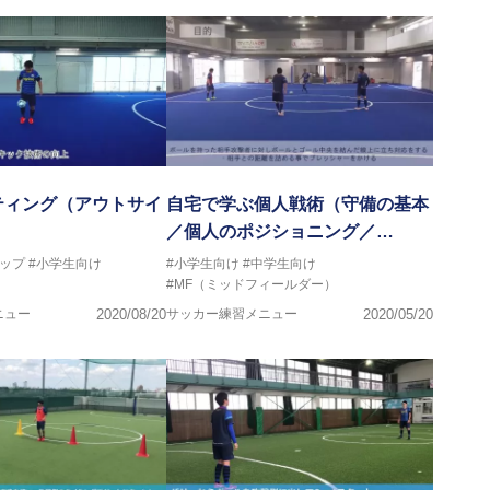
マー女子フットサル代表監督
ストラクター、AFC（アジアサッカー連盟）フットサルインスト
イセンス・JFA公認フットサルB級コーチライセンス
VIGORE 監督
ティング（アウトサイ
自宅で学ぶ個人戦術（守備の基本
／個人のポジショニング／…
ンス・日本サッカー協会公認フットサルB級ライセンス
ップ
#小学生向け
#小学生向け
#中学生向け
#MF（ミッドフィールダー）
クール所属
ニュー
2020/08/20
サッカー練習メニュー
2020/05/20