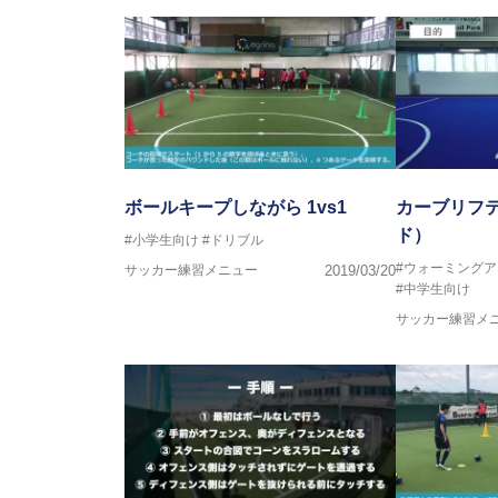
FリーグU23選抜監督、ミャン
日本サッカー協会フットサルイン
ラクター
【資格】
JFA公認A級コーチジェネラルラ
横山 哲久
【指導歴】
ASV ペスカドーラ町田 監督、FC 
ボールキープしながら 1vs1
カーブリフ
【資格】
ド）
#小学生向け
#ドリブル
日本サッカー協会公認B級ライセ
#ウォーミングア
サッカー練習メニュー
2019/03/20
#中学生向け
※全コーチボンフィンサッカース
サッカー練習メ