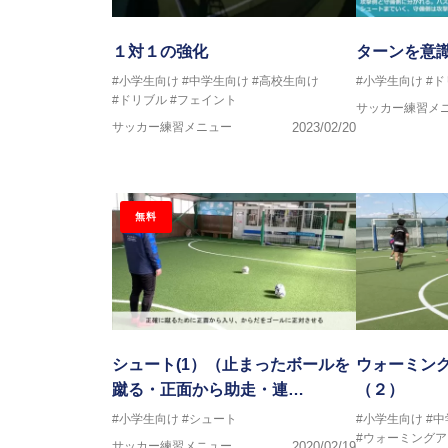
１対１の強化
ターンを意識
#小学生向け
#中学生向け
#高校生向け
#小学生向け
#ド
#ドリブル
#フェイント
サッカー練習メ
サッカー練習メニュー
2023/02/20
無料
シュート(1）（止まったボールを
ウォーミン
蹴る・正面から助走・連…
（２）
#小学生向け
#シュート
#小学生向け
#
#ウォーミングア
サッカー練習メニュー
2020/02/19