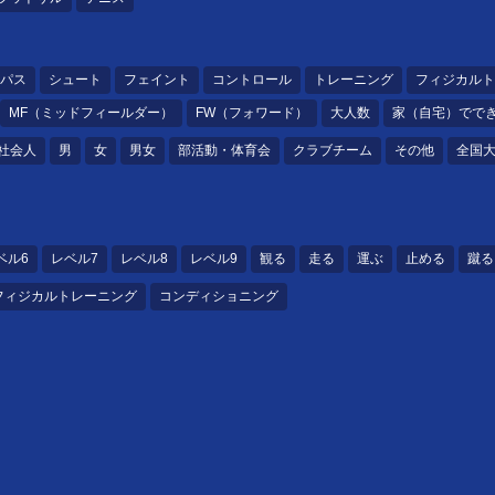
パス
シュート
フェイント
コントロール
トレーニング
フィジカルト
MF（ミッドフィールダー）
FW（フォワード）
大人数
家（自宅）でで
社会人
男
女
男女
部活動・体育会
クラブチーム
その他
全国
ベル6
レベル7
レベル8
レベル9
観る
走る
運ぶ
止める
蹴る
フィジカルトレーニング
コンディショニング