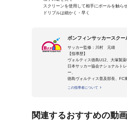
スクリーンを使用して相手にボールを触ら
ドリブルは細かく・早く
ボンフィンサッカースクー
サッカー監修：川村 元雄
【指導歴】
ヴォルティス徳島U12、大塚製薬U
日本サッカー協会ナショナルトレ
ー、
徳島ヴォルティス普及部長、FC
日本サッカー協会公認B級養成講習
この指導者について
【資格】
日本サッカー協会公認A級ジェネ
ター
関連するおすすめの動
フットサル監修：小西 鉄平
【指導歴】