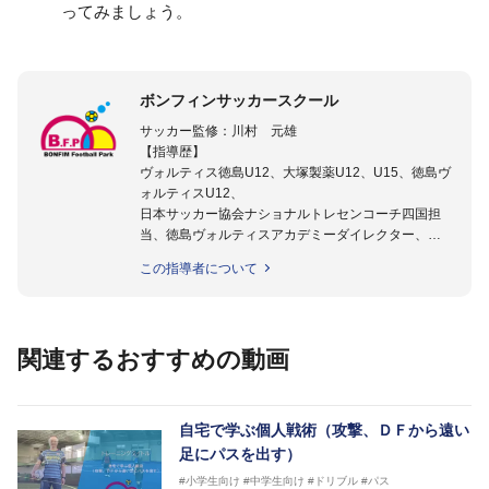
ってみましょう。
ボンフィンサッカースクール
サッカー監修：川村 元雄
【指導歴】
ヴォルティス徳島U12、大塚製薬U12、U15、徳島ヴ
ォルティスU12、
日本サッカー協会ナショナルトレセンコーチ四国担
当、徳島ヴォルティスアカデミーダイレクター、
徳島ヴォルティス普及部長、FC東京普及部長、
この指導者について
日本サッカー協会公認B級養成講習会インストラクタ
ー(FC東京コース)
【資格】
日本サッカー協会公認A級ジェネラル・日本サッカー
関連するおすすめの動画
協会公認キッズリーダーチーフインストラクター
フットサル監修：小西 鉄平
【指導歴】
自宅で学ぶ個人戦術（攻撃、ＤＦから遠い
FリーグU23選抜監督、ミャンマー女子フットサル代
足にパスを出す）
表監督
#小学生向け
#中学生向け
#ドリブル
#パス
日本サッカー協会フットサルインストラクター、AFC