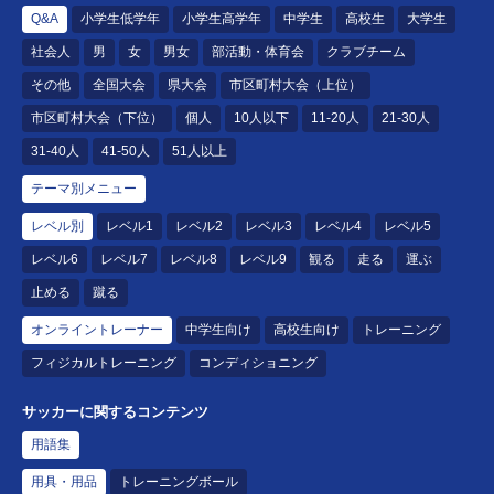
Q&A
小学生低学年
小学生高学年
中学生
高校生
大学生
社会人
男
女
男女
部活動・体育会
クラブチーム
その他
全国大会
県大会
市区町村大会（上位）
市区町村大会（下位）
個人
10人以下
11-20人
21-30人
31-40人
41-50人
51人以上
テーマ別メニュー
レベル別
レベル1
レベル2
レベル3
レベル4
レベル5
レベル6
レベル7
レベル8
レベル9
観る
走る
運ぶ
止める
蹴る
オンライントレーナー
中学生向け
高校生向け
トレーニング
フィジカルトレーニング
コンディショニング
サッカーに関するコンテンツ
用語集
用具・用品
トレーニングボール