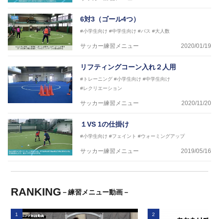
6対3（ゴール4つ）
#小学生向け
#中学生向け
#パス
#大人数
サッカー練習メニュー
2020/01/19
リフティングコーン入れ２人用
#トレーニング
#小学生向け
#中学生向け
#レクリエーション
サッカー練習メニュー
2020/11/20
１VS 1の仕掛け
#小学生向け
#フェイント
#ウォーミングアップ
サッカー練習メニュー
2019/05/16
RANKING
－練習メニュー動画－
1
2