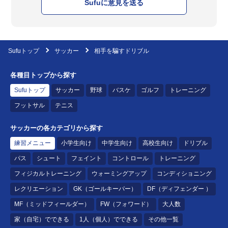
Sufuに意見を送る
Sufuトップ
サッカー
相手を騙すドリブル
各種目トップから探す
Sufuトップ
サッカー
野球
バスケ
ゴルフ
トレーニング
フットサル
テニス
サッカーの各カテゴリから探す
練習メニュー
小学生向け
中学生向け
高校生向け
ドリブル
パス
シュート
フェイント
コントロール
トレーニング
フィジカルトレーニング
ウォーミングアップ
コンディショニング
レクリエーション
GK（ゴールキーパー）
DF（ディフェンダー ）
MF（ミッドフィールダー）
FW（フォワード）
大人数
家（自宅）でできる
1人（個人）でできる
その他一覧