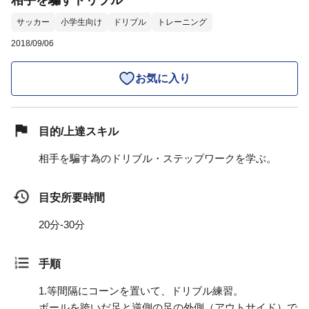
相手を騙すドリブル
サッカー
小学生向け
ドリブル
トレーニング
2018/09/06
お気に入り
目的/上達スキル
相手を騙す為のドリブル・ステップワークを学ぶ。
目安所要時間
20分-30分
手順
1.
等間隔にコーンを置いて、ドリブル練習。
ボールを跨いだ足と逆側の足の外側（アウトサイド）で