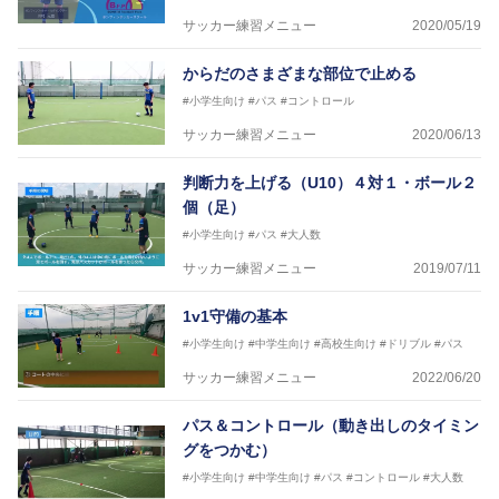
（アジアサッカー連盟）フットサルインストラクター
サッカー練習メニュー
2020/05/19
【資格】
JFA公認A級コーチジェネラルライセンス・JFA公認フ
からだのさまざまな部位で止める
ットサルB級コーチライセンス
#小学生向け
#パス
#コントロール
横山 哲久
サッカー練習メニュー
2020/06/13
【指導歴】
ASV ペスカドーラ町田 監督、FC VIGORE 監督
判断力を上げる（U10）４対１・ボール２
【資格】
日本サッカー協会公認B級ライセンス・日本サッカー
個（足）
協会公認フットサルB級ライセンス
#小学生向け
#パス
#大人数
サッカー練習メニュー
2019/07/11
※全コーチボンフィンサッカースクール所属
1v1守備の基本
#小学生向け
#中学生向け
#高校生向け
#ドリブル
#パス
サッカー練習メニュー
2022/06/20
パス＆コントロール（動き出しのタイミン
グをつかむ）
#小学生向け
#中学生向け
#パス
#コントロール
#大人数