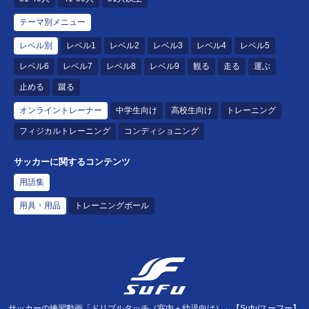
テーマ別メニュー
レベル別
レベル1
レベル2
レベル3
レベル4
レベル5
レベル6
レベル7
レベル8
レベル9
観る
走る
運ぶ
止める
蹴る
オンライントレーナー
中学生向け
高校生向け
トレーニング
フィジカルトレーニング
コンディショニング
サッカーに関するコンテンツ
用語集
用具・用品
トレーニングボール
サッカーの練習動画「ドリブルタッチ（室内＋幼児向け）」【Sufu/スーフー】