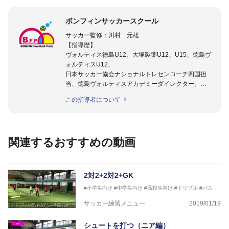
ボンフィンサッカースクール
サッカー監修：川村 元雄
【指導歴】
ヴォルティス徳島U12、大塚製薬U12、U15、徳島ヴ
ォルティスU12、
日本サッカー協会ナショナルトレセンコーチ四国担
当、徳島ヴォルティスアカデミーダイレクター、
徳島ヴォルティス普及部長、FC東京普及部長、
この指導者について
日本サッカー協会公認B級養成講習会インストラクタ
ー(FC東京コース)
【資格】
日本サッカー協会公認A級ジェネラル・日本サッカー
関連するおすすめの動画
協会公認キッズリーダーチーフインストラクター
フットサル監修：小西 鉄平
【指導歴】
2対2+2対2+GK
FリーグU23選抜監督、ミャンマー女子フットサル代
#小学生向け
#中学生向け
#高校生向け
#ドリブル
#パス
表監督
日本サッカー協会フットサルインストラクター、AFC
サッカー練習メニュー
2019/01/19
（アジアサッカー連盟）フットサルインストラクター
【資格】
シュートを打つ（ニア編）