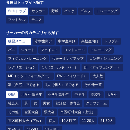
各種目トップから探す
Sufuトップ
サッカー
野球
バスケ
ゴルフ
トレーニング
フットサル
テニス
サッカーの各カテゴリから探す
練習メニュー
小学生向け
中学生向け
高校生向け
ドリブル
パス
シュート
フェイント
コントロール
トレーニング
フィジカルトレーニング
ウォーミングアップ
コンディショニング
レクリエーション
GK（ゴールキーパー）
DF（ディフェンダー ）
MF（ミッドフィールダー）
FW（フォワード）
大人数
家（自宅）でできる
1人（個人）でできる
その他一覧
Q&A
小学生低学年
小学生高学年
中学生
高校生
大学生
社会人
男
女
男女
部活動・体育会
クラブチーム
その他
全国大会
県大会
市区町村大会（上位）
市区町村大会（下位）
個人
10人以下
11-20人
21-30人
31-40人
41-50人
51人以上