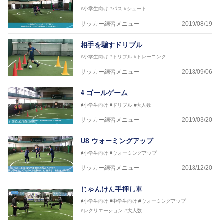
JFA公認A級コーチジェネラルライセンス・JFA公認フ
#小学生向け
#パス
#シュート
ットサルB級コーチライセンス
サッカー練習メニュー
2019/08/19
横山 哲久
【指導歴】
相手を騙すドリブル
ASV ペスカドーラ町田 監督、FC VIGORE 監督
【資格】
#小学生向け
#ドリブル
#トレーニング
日本サッカー協会公認B級ライセンス・日本サッカー
サッカー練習メニュー
2018/09/06
協会公認フットサルB級ライセンス
4 ゴールゲーム
※全コーチボンフィンサッカースクール所属
#小学生向け
#ドリブル
#大人数
サッカー練習メニュー
2019/03/20
U8 ウォーミングアップ
#小学生向け
#ウォーミングアップ
サッカー練習メニュー
2018/12/20
じゃんけん手押し車
#小学生向け
#中学生向け
#ウォーミングアップ
#レクリエーション
#大人数