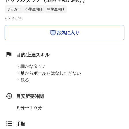
ドリブルタッチ（室内＋幼児向け）
サッカー
小学生向け
中学生向け
2023/08/20
お気に入り
目的/上達スキル
・細かなタッチ
・足からボールをはなしすぎない
・観る
目安所要時間
５分〜１０分
手順