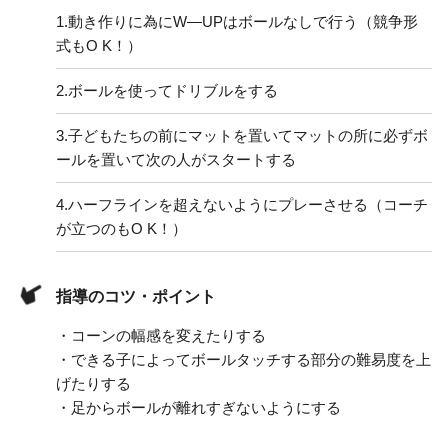
1.
動き作りに為にW―UPはボールなしで行う（競争形
式もO K！）
2.
ボールを使ってドリブルをする
3.
子どもたちの前にマットを置いてマットの所に必ずボ
ールを置いて次の人がスタートする
4.
ハーフラインを超えないようにプレーさせる（コーチ
が立つのもO K！）
指導のコツ・ポイント
・コーンの幅感を変えたりする
・できる子によってボールタッチする部分の難易度を上
げたりする
・足からボールが離れすぎないようにする