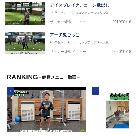
アイスブレイク、コーン飛ばし
#小学生向け
#パス
#コントロール
#大人数
サッカー練習メニュー
2019/01/18
アーチ鬼ごっこ
#小学生向け
#ウォーミングアップ
#大人数
サッカー練習メニュー
2020/01/18
RANKING
－練習メニュー動画－
1
2