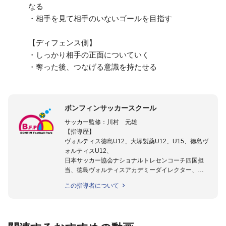
なる
・相手を見て相手のいないゴールを目指す
【ディフェンス側】
・しっかり相手の正面についていく
・奪った後、つなげる意識を持たせる
ボンフィンサッカースクール
サッカー監修：川村 元雄
【指導歴】
ヴォルティス徳島U12、大塚製薬U12、U15、徳島ヴ
ォルティスU12、
日本サッカー協会ナショナルトレセンコーチ四国担
当、徳島ヴォルティスアカデミーダイレクター、
徳島ヴォルティス普及部長、FC東京普及部長、
この指導者について
日本サッカー協会公認B級養成講習会インストラクタ
ー(FC東京コース)
【資格】
日本サッカー協会公認A級ジェネラル・日本サッカー