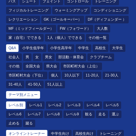
パス
シュート
フェイント
コントロール
トレーニング
フィジカルトレーニング
ウォーミングアップ
コンディショニング
レクリエーション
GK（ゴールキーパー）
DF（ディフェンダー ）
MF（ミッドフィールダー）
FW（フォワード）
大人数
家（自宅）でできる
1人（個人）でできる
その他一覧
Q&A
小学生低学年
小学生高学年
中学生
高校生
大学生
社会人
男
女
男女
部活動・体育会
クラブチーム
その他
全国大会
県大会
市区町村大会（上位）
市区町村大会（下位）
個人
10人以下
11-20人
21-30人
31-40人
41-50人
51人以上
テーマ別メニュー
レベル別
レベル1
レベル2
レベル3
レベル4
レベル5
レベル6
レベル7
レベル8
レベル9
観る
走る
運ぶ
止める
蹴る
オンライントレーナー
中学生向け
高校生向け
トレーニング