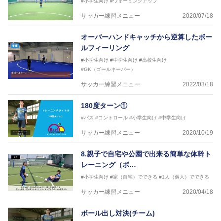
#小学生向け
#ウォーミングアップ
サッカー練習メニュー
2020/07/18
オーバーハンドキャッチから逆算したボー
ルフィーリング
#小学生向け
#中学生向け
#高校生向け
#GK（ゴールキーパー）
サッカー練習メニュー
2022/03/18
180度ターン①
#パス
#コントロール
#小学生向け
#中学生向け
サッカー練習メニュー
2020/10/19
8.親子で自宅や公園で出来る簡単な体幹ト
レーニング（ボ…
#小学生向け
#家（自宅）でできる
#1人（個人）でできる
サッカー練習メニュー
2020/04/18
ボール出し対決(チーム)