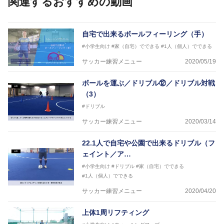
関連するおすすめの動画
協会公認キッズリーダーチーフインストラクター
フットサル監修：小西 鉄平
【指導歴】
自宅で出来るボールフィーリング（手）
FリーグU23選抜監督、ミャンマー女子フットサル代
#小学生向け
#家（自宅）でできる
#1人（個人）でできる
表監督
日本サッカー協会フットサルインストラクター、AFC
サッカー練習メニュー
2020/05/19
（アジアサッカー連盟）フットサルインストラクター
【資格】
ボールを運ぶ／ドリブル⑫／ドリブル対戦
JFA公認A級コーチジェネラルライセンス・JFA公認フ
（3）
ットサルB級コーチライセンス
#ドリブル
横山 哲久
サッカー練習メニュー
2020/03/14
【指導歴】
ASV ペスカドーラ町田 監督、FC VIGORE 監督
22.1人で自宅や公園で出来るドリブル（フ
【資格】
日本サッカー協会公認B級ライセンス・日本サッカー
ェイント／ア…
協会公認フットサルB級ライセンス
#小学生向け
#ドリブル
#家（自宅）でできる
#1人（個人）でできる
※全コーチボンフィンサッカースクール所属
サッカー練習メニュー
2020/04/20
上体1周リフティング