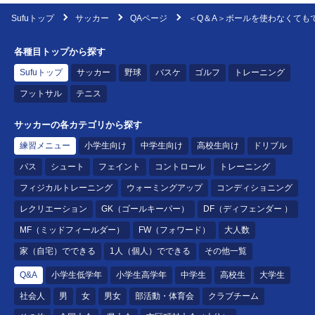
Sufuトップ
サッカー
QAページ
＜Q＆A＞ボールを使わなくてもでき
各種目トップから探す
Sufuトップ
サッカー
野球
バスケ
ゴルフ
トレーニング
フットサル
テニス
サッカーの各カテゴリから探す
練習メニュー
小学生向け
中学生向け
高校生向け
ドリブル
パス
シュート
フェイント
コントロール
トレーニング
フィジカルトレーニング
ウォーミングアップ
コンディショニング
レクリエーション
GK（ゴールキーパー）
DF（ディフェンダー ）
MF（ミッドフィールダー）
FW（フォワード）
大人数
家（自宅）でできる
1人（個人）でできる
その他一覧
Q&A
小学生低学年
小学生高学年
中学生
高校生
大学生
社会人
男
女
男女
部活動・体育会
クラブチーム