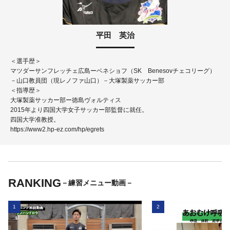
平田 英治
＜選手歴＞
マツダーサンフレッチェ広島ーベネショフ（SK Benesovチェコリーグ）
－山口教員団（現レノファ山口）－大塚製薬サッカー部
＜指導歴＞
大塚製薬サッカー部ー徳島ヴォルティス
2015年より四国大学女子サッカー部監督に就任。
四国大学准教授。
https://www2.hp-ez.com/hp/egrets
RANKING
－練習メニュー動画－
1
2