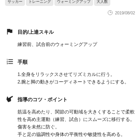
サッカー
トレーニング
ウォーミングアップ
大人数
2019/08/02
目的/上達スキル
練習前、試合前のウォーミングアップ
手順
1.
全身をリラックスさせてリズミカルに行う。
2.
腕と脚の動きがコーディネートできるようにする。
指導のコツ・ポイント
筋温を高めたり、関節の可動域を大きくすることで柔軟
性を高め主運動（練習、試合）にスムーズに移行する。
傷害を未然に防ぐ。
手と足の協調性や身体の平衡性や敏捷性を高める。