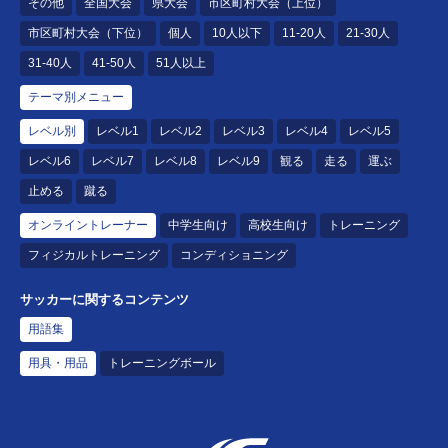
その他
全国大会
県大会
市区町村大会（上位）
市区町村大会（下位）
個人
10人以下
11-20人
21-30人
31-40人
41-50人
51人以上
テーマ別メニュー
レベル別
レベル1
レベル2
レベル3
レベル4
レベル5
レベル6
レベル7
レベル8
レベル9
観る
走る
運ぶ
止める
蹴る
オンライントレーナー
中学生向け
高校生向け
トレーニング
フィジカルトレーニング
コンディショニング
サッカーに関するコンテンツ
用語集
用具・用品
トレーニングボール