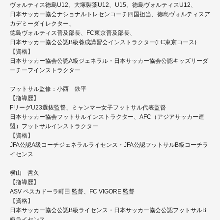
ヴォルティス徳島U12、大塚製薬U12、U15、徳島ヴォルティスU12、
日本サッカー協会ナショナルトレセンコーチ四国担当、徳島ヴォルティスア
カデミーダイレクター、
徳島ヴォルティス普及部長、FC東京普及部長、
日本サッカー協会公認B級養成講習会インストラクター(FC東京コース)
【資格】
日本サッカー協会公認A級ジェネラル・日本サッカー協会公認キッズリーダ
ーチーフインストラクター
フットサル監修：小西 鉄平
【指導歴】
FリーグU23選抜監督、ミャンマー女子フットサル代表監督
日本サッカー協会フットサルインストラクター、AFC（アジアサッカー連
盟）フットサルインストラクター
【資格】
JFA公認A級コーチジェネラルライセンス・JFA公認フットサルB級コーチラ
イセンス
横山 哲久
【指導歴】
ASV ペスカドーラ町田 監督、FC VIGORE 監督
【資格】
日本サッカー協会公認B級ライセンス・日本サッカー協会公認フットサルB
級ライセンス