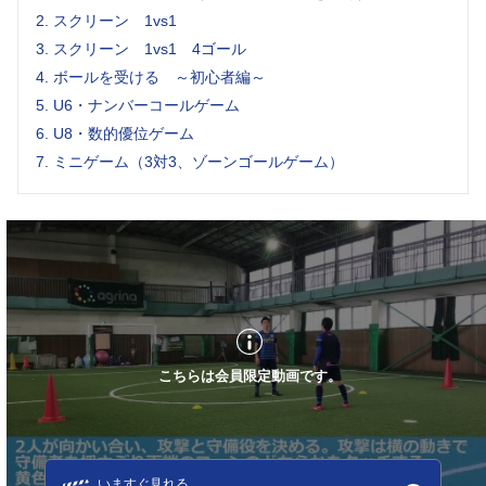
2.
スクリーン 1vs1
3.
スクリーン 1vs1 4ゴール
4.
ボールを受ける ～初心者編～
5.
U6・ナンバーコールゲーム
6.
U8・数的優位ゲーム
7.
ミニゲーム（3対3、ゾーンゴールゲーム）
こちらは会員限定動画です。
いますぐ見れる