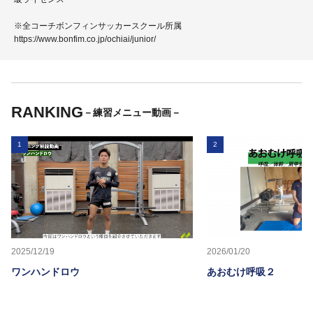
※全コーチボンフィンサッカースクール所属
https://www.bonfim.co.jp/ochiai/junior/
RANKING
－練習メニュー動画－
1
2
2025/12/19
2026/01/20
ワンハンドロウ
あおむけ呼吸２