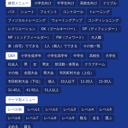
練習メニュー
小学生向け
中学生向け
高校生向け
ドリブル
パス
シュート
フェイント
コントロール
トレーニング
フィジカルトレーニング
ウォーミングアップ
コンディショニング
レクリエーション
GK（ゴールキーパー）
DF（ディフェンダー ）
MF（ミッドフィールダー）
FW（フォワード）
大人数
家（自宅）でできる
1人（個人）でできる
その他一覧
Q&A
小学生低学年
小学生高学年
中学生
高校生
大学生
社会人
男
女
男女
部活動・体育会
クラブチーム
その他
全国大会
県大会
市区町村大会（上位）
市区町村大会（下位）
個人
10人以下
11-20人
21-30人
31-40人
41-50人
51人以上
テーマ別メニュー
レベル別
レベル1
レベル2
レベル3
レベル4
レベル5
レベル6
レベル7
レベル8
レベル9
観る
走る
運ぶ
止める
蹴る