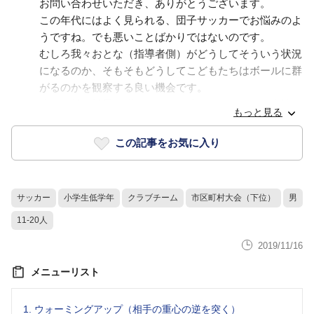
お問い合わせいただき、ありがとうございます。
この年代にはよく見られる、団子サッカーでお悩みのよ
うですね。でも悪いことばかりではないのです。
むしろ我々おとな（指導者側）がどうしてそういう状況
になるのか、そもそもどうしてこどもたちはボールに群
がるのかを観察する良い機会です。
群がる前の様子、群がっている時のこどもたちの表情や
もっと見る
様子、固まりから放たれる時というように分解してみる
と分かりやすいかもしれません。
この記事をお気に入り
ボール操作がままならないこどもたちでも、走る楽しさ
や追いかける楽しさは満たすことが出来ます。またいつ
までもただボールに群がるわけではないので、この先に
サッカー
小学生低学年
クラブチーム
市区町村大会（下位）
男
こうなったらいいな～あ！というおとなの余裕から見守
11-20人
ることもお勧めします。
2019/11/16
メニューリスト
1.
ウォーミングアップ（相手の重心の逆を突く）