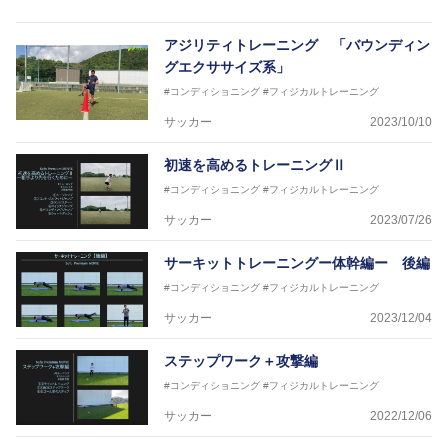
トなど様々な競技や分野にアスレティックトレーナー
を派遣している。
アジリティトレーニング 「バウンディン
さらには講演会やセミナー、専門学校などの教育機関
グエクササイズ系」
に講師を派遣するなど後進育成にも力を入れている。
#コンディショニング
#フィジカルトレーニング
「一人一人の健康な人生をサポートする」を企業理念
として掲げ、世の中の人々の『健康』をあらゆる方向
サッカー
2023/10/10
からサポートし、一人一人の「楽しく、豊かに、生き
生きと」生きる、そんな『健康な人生』をサポートし
初速を高めるトレーニングⅡ
ている。
#コンディショニング
#フィジカルトレーニング
サッカー
2023/07/26
サーキットトレーニングー体幹編ー 後編
#コンディショニング
#フィジカルトレーニング
サッカー
2023/12/04
ステップワーク＋攻撃編
#コンディショニング
#フィジカルトレーニング
サッカー
2022/12/06