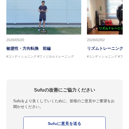
2026/05/20
2026/02/02
敏捷性・方向転換 前編
リズムトレーニング 
#コンディショニング
#フィジカルトレーニング
#コンディショニング
#フィ
Sufuの改善にご協力ください
Sufuをより良くしていくために、皆様のご意見やご要望をお
聞かせください。
Sufuに意見を送る