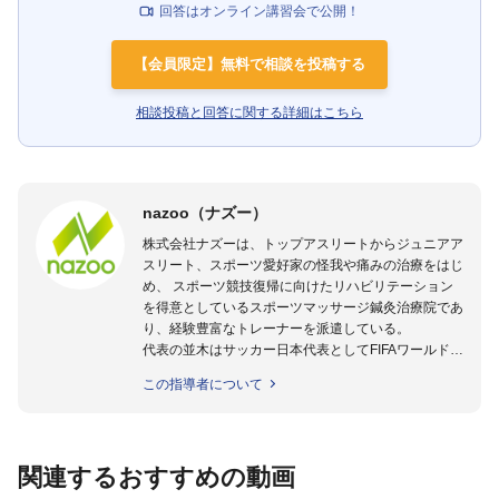
回答はオンライン講習会で公開！
【会員限定】無料で相談を投稿する
相談投稿と回答に関する詳細はこちら
nazoo（ナズー）
株式会社ナズーは、トップアスリートからジュニアア
スリート、スポーツ愛好家の怪我や痛みの治療をはじ
め、 スポーツ競技復帰に向けたリハビリテーション
を得意としているスポーツマッサージ鍼灸治療院であ
り、経験豊富なトレーナーを派遣している。
代表の並木はサッカー日本代表としてFIFAワールドカ
ップフランス大会、日韓大会、ドイツ大会に帯同。そ
この指導者について
のほかU-23日本代表のアスレティックトレーナーと
して４度のオリンピックに帯同しており、U-17ワー
ルドカップへの帯同実績もある。
また現在までにU-19サッカー日本代表、Jリーグ、各
関連するおすすめの動画
世代のサッカーを中心に、WJBL、社会人ラグビー、
ソフトボール、モトクロス、卓球、陸上、アーティス