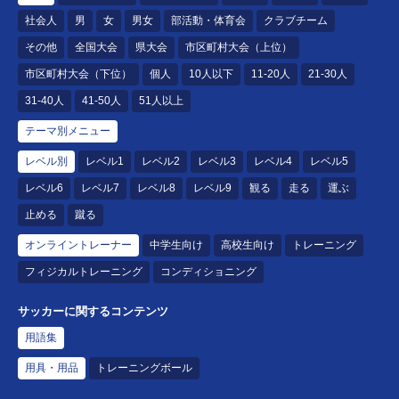
社会人
男
女
男女
部活動・体育会
クラブチーム
その他
全国大会
県大会
市区町村大会（上位）
市区町村大会（下位）
個人
10人以下
11-20人
21-30人
31-40人
41-50人
51人以上
テーマ別メニュー
レベル別
レベル1
レベル2
レベル3
レベル4
レベル5
レベル6
レベル7
レベル8
レベル9
観る
走る
運ぶ
止める
蹴る
オンライントレーナー
中学生向け
高校生向け
トレーニング
フィジカルトレーニング
コンディショニング
サッカーに関するコンテンツ
用語集
用具・用品
トレーニングボール