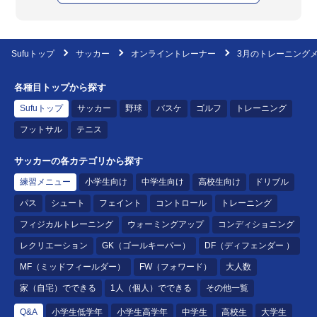
Sufuトップ
サッカー
オンライントレーナー
3月のトレーニング
各種目トップから探す
Sufuトップ
サッカー
野球
バスケ
ゴルフ
トレーニング
フットサル
テニス
サッカーの各カテゴリから探す
練習メニュー
小学生向け
中学生向け
高校生向け
ドリブル
パス
シュート
フェイント
コントロール
トレーニング
フィジカルトレーニング
ウォーミングアップ
コンディショニング
レクリエーション
GK（ゴールキーパー）
DF（ディフェンダー ）
MF（ミッドフィールダー）
FW（フォワード）
大人数
家（自宅）でできる
1人（個人）でできる
その他一覧
Q&A
小学生低学年
小学生高学年
中学生
高校生
大学生