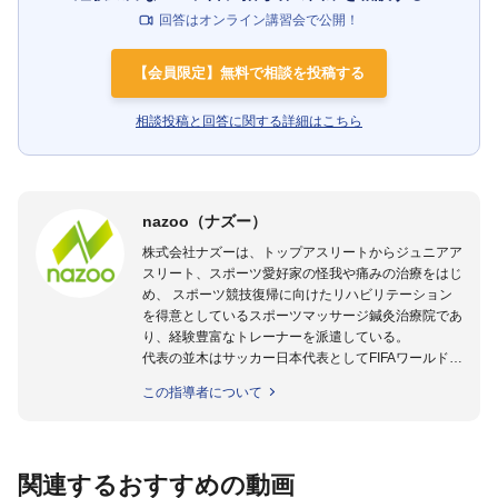
回答はオンライン講習会で公開！
【会員限定】無料で相談を投稿する
相談投稿と回答に関する詳細はこちら
nazoo（ナズー）
株式会社ナズーは、トップアスリートからジュニアア
スリート、スポーツ愛好家の怪我や痛みの治療をはじ
め、 スポーツ競技復帰に向けたリハビリテーション
を得意としているスポーツマッサージ鍼灸治療院であ
り、経験豊富なトレーナーを派遣している。
代表の並木はサッカー日本代表としてFIFAワールドカ
ップフランス大会、日韓大会、ドイツ大会に帯同。そ
この指導者について
のほかU-23日本代表のアスレティックトレーナーと
して４度のオリンピックに帯同しており、U-17ワー
ルドカップへの帯同実績もある。
また現在までにU-19サッカー日本代表、Jリーグ、各
関連するおすすめの動画
世代のサッカーを中心に、WJBL、社会人ラグビー、