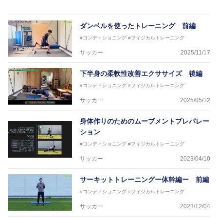
ソフトボール、モトクロス、卓球、陸上、アーティス
トなど様々な競技や分野にアスレティックトレーナー
を派遣している。
ダンベルを使ったトレーニング 前編
さらには講演会やセミナー、専門学校などの教育機関
#コンディショニング
#フィジカルトレーニング
に講師を派遣するなど後進育成にも力を入れている。
「一人一人の健康な人生をサポートする」を企業理念
サッカー
2025/11/17
として掲げ、世の中の人々の『健康』をあらゆる方向
からサポートし、一人一人の「楽しく、豊かに、生き
下半身の柔軟性改善エクササイズ 後編
生きと」生きる、そんな『健康な人生』をサポートし
#コンディショニング
#フィジカルトレーニング
ている。
サッカー
2025/05/12
身体作りのためのムーブメントプレパレー
ション
#コンディショニング
#フィジカルトレーニング
サッカー
2023/04/10
サーキットトレーニングー体幹編ー 前編
#コンディショニング
#フィジカルトレーニング
サッカー
2023/12/04