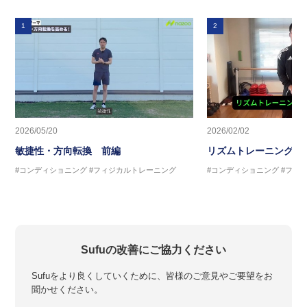
1
2
2026/05/20
2026/02/02
敏捷性・方向転換 前編
リズムトレーニング 
#コンディショニング
#フィジカルトレーニング
#コンディショニング
#フィ
Sufuの改善にご協力ください
Sufuをより良くしていくために、皆様のご意見やご要望をお
聞かせください。