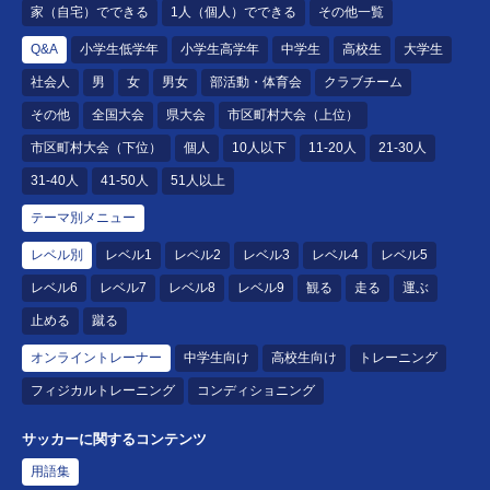
家（自宅）でできる
1人（個人）でできる
その他一覧
Q&A
小学生低学年
小学生高学年
中学生
高校生
大学生
社会人
男
女
男女
部活動・体育会
クラブチーム
その他
全国大会
県大会
市区町村大会（上位）
市区町村大会（下位）
個人
10人以下
11-20人
21-30人
31-40人
41-50人
51人以上
テーマ別メニュー
レベル別
レベル1
レベル2
レベル3
レベル4
レベル5
レベル6
レベル7
レベル8
レベル9
観る
走る
運ぶ
止める
蹴る
オンライントレーナー
中学生向け
高校生向け
トレーニング
フィジカルトレーニング
コンディショニング
サッカーに関するコンテンツ
用語集