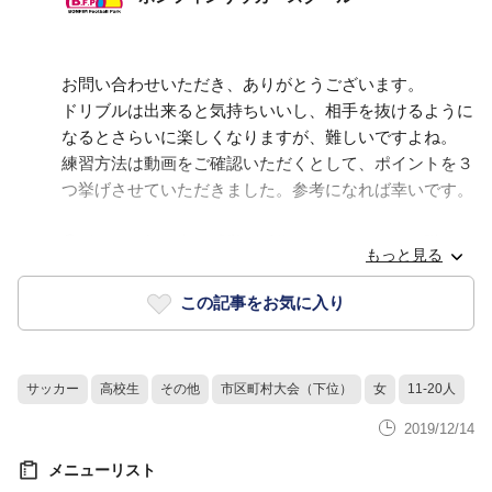
お問い合わせいただき、ありがとうございます。
ドリブルは出来ると気持ちいいし、相手を抜けるように
なるとさらいに楽しくなりますが、難しいですよね。
練習方法は動画をご確認いただくとして、ポイントを３
つ挙げさせていただきました。参考になれば幸いです。
①ボールを押し出す感覚を反復しながらつかむ。蹴って
もっと見る
しまうと一瞬自分の動きが止まる且つボールは体から離
れるという悪循環になります
この記事をお気に入り
②ボールを触らない方の足をしっかりと動かす（進みた
い方向と反対に踏み出すことでタメを作って逆方向に進
めます）
サッカー
高校生
その他
市区町村大会（下位）
女
11-20人
③ボールを触りすぎると視線も姿勢も下がってしまうの
で気をつける。
2019/12/14
メニューリスト
速く進みたいのならばその前はゆっくり、右に行きたい