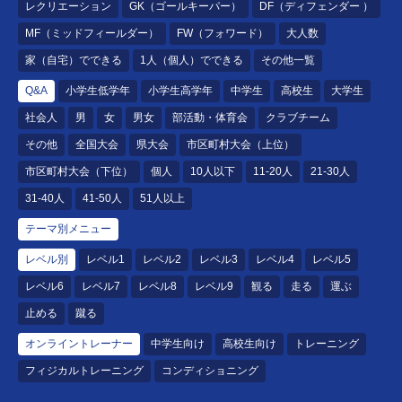
レクリエーション
GK（ゴールキーパー）
DF（ディフェンダー ）
MF（ミッドフィールダー）
FW（フォワード）
大人数
家（自宅）でできる
1人（個人）でできる
その他一覧
Q&A
小学生低学年
小学生高学年
中学生
高校生
大学生
社会人
男
女
男女
部活動・体育会
クラブチーム
その他
全国大会
県大会
市区町村大会（上位）
市区町村大会（下位）
個人
10人以下
11-20人
21-30人
31-40人
41-50人
51人以上
テーマ別メニュー
レベル別
レベル1
レベル2
レベル3
レベル4
レベル5
レベル6
レベル7
レベル8
レベル9
観る
走る
運ぶ
止める
蹴る
オンライントレーナー
中学生向け
高校生向け
トレーニング
フィジカルトレーニング
コンディショニング