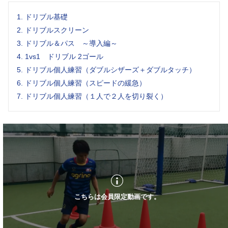
のならば左へというように相手を誘い出すことが次のス
1.
ドリブル基礎
テップになると思います。
2.
ドリブルスクリーン
上手くいかないことの方が多くなるかもしれませんが、
3.
ドリブル＆パス ～導入編～
積極的に何度も仕掛けてくる攻撃陣は守備者にとっては
4.
1vs1 ドリブル 2ゴール
嫌なものですから、頑張って続けてください。
5.
ドリブル個人練習（ダブルシザーズ＋ダブルタッチ）
6.
ドリブル個人練習（スピードの緩急）
7.
ドリブル個人練習（１人で２人を切り裂く）
こちらは会員限定動画です。