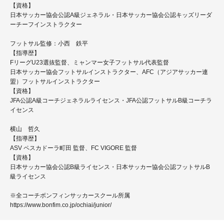
【資格】
日本サッカー協会公認A級ジェネラル・日本サッカー協会公認キッズリーダ
ーチーフインストラクター
フットサル監修：小西 鉄平
【指導歴】
FリーグU23選抜監督、ミャンマー女子フットサル代表監督
日本サッカー協会フットサルインストラクター、AFC（アジアサッカー連
盟）フットサルインストラクター
【資格】
JFA公認A級コーチジェネラルライセンス・JFA公認フットサルB級コーチラ
イセンス
横山 哲久
【指導歴】
ASV ペスカドーラ町田 監督、FC VIGORE 監督
【資格】
日本サッカー協会公認B級ライセンス・日本サッカー協会公認フットサルB
級ライセンス
※全コーチボンフィンサッカースクール所属
https://www.bonfim.co.jp/ochiai/junior/