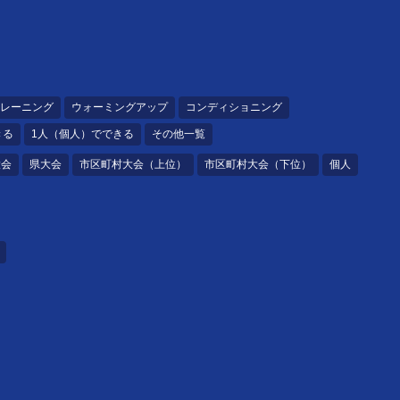
レーニング
ウォーミングアップ
コンディショニング
きる
1人（個人）でできる
その他一覧
大会
県大会
市区町村大会（上位）
市区町村大会（下位）
個人