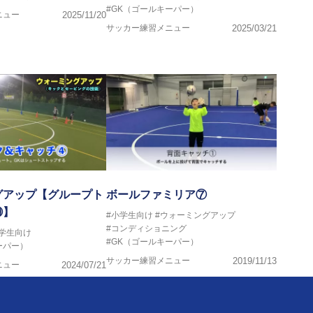
#GK（ゴールキーパー）
ニュー
2025/11/20
サッカー練習メニュー
2025/03/21
グアップ【グループト
ボールファミリア⑦
⑩】
#小学生向け
#ウォーミングアップ
#コンディショニング
中学生向け
#GK（ゴールキーパー）
ーパー）
サッカー練習メニュー
2019/11/13
ニュー
2024/07/21