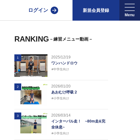
ログイン
新規会員登録
RANKING
－練習メニュー動画－
2025/12/19
1
ワンハンドロウ
#中学生向け
2026/01/20
2
あおむけ呼吸２
#小学生向け
2026/03/14
3
インターバル走！ ~80m走&完
全休息~
#小学生向け