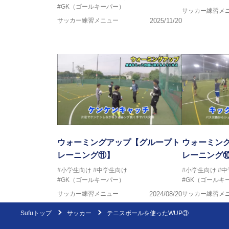
#GK（ゴールキーパー）
サッカー練習メ
サッカー練習メニュー
2025/11/20
ウォーミングアップ【グループト
ウォーミン
レーニング⑪】
レーニング
#小学生向け
#中学生向け
#小学生向け
#
#GK（ゴールキーパー）
#GK（ゴールキ
サッカー練習メニュー
2024/08/20
サッカー練習メ
Sufuトップ
サッカー
テニスボールを使ったWUP③