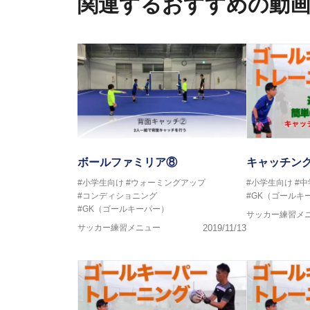
関連するおすすめの動
ボールファミリア⑧
キャッチン
#小学生向け
#ウォーミングアップ
#小学生向け
#
#コンディショニング
#GK（ゴールキ
#GK（ゴールキーパー）
サッカー練習メ
サッカー練習メニュー
2019/11/13