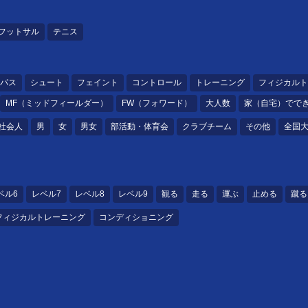
フットサル
テニス
パス
シュート
フェイント
コントロール
トレーニング
フィジカルト
MF（ミッドフィールダー）
FW（フォワード）
大人数
家（自宅）でで
社会人
男
女
男女
部活動・体育会
クラブチーム
その他
全国
ベル6
レベル7
レベル8
レベル9
観る
走る
運ぶ
止める
蹴る
フィジカルトレーニング
コンディショニング