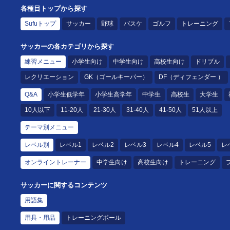
各種目トップから探す
Sufuトップ
サッカー
野球
バスケ
ゴルフ
トレーニング
サッカーの各カテゴリから探す
練習メニュー
小学生向け
中学生向け
高校生向け
ドリブル
レクリエーション
GK（ゴールキーパー）
DF（ディフェンダー ）
Q&A
小学生低学年
小学生高学年
中学生
高校生
大学生
10人以下
11-20人
21-30人
31-40人
41-50人
51人以上
テーマ別メニュー
レベル別
レベル1
レベル2
レベル3
レベル4
レベル5
レ
オンライントレーナー
中学生向け
高校生向け
トレーニング
サッカーに関するコンテンツ
用語集
用具・用品
トレーニングボール