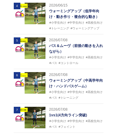
2026/06/15
4
ウォーミングアップ（低学年向
け・動き作り・複合的な動き）
#小学生向け
#中学生向け
#高校生向け
#トレーニング
#ウォーミングアップ
2026/07/08
5
パス＆ムーヴ（前後の動きを入れ
ながら）
#小学生向け
#中学生向け
#高校生向け
#パス
#コントロール
2026/07/08
6
ウォーミングアップ（中高学年向
け・ハンドパスゲ―ム）
#小学生向け
#中学生向け
#高校生向け
#パス
#トレーニング
2026/07/08
7
1vs1(4方向ライン突破)
#小学生向け
#中学生向け
#高校生向け
#パス
#フェイント