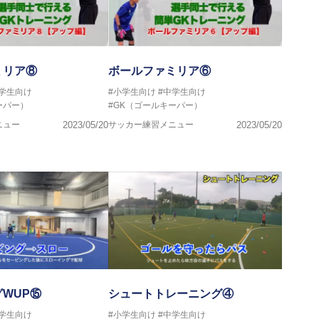
ミリア⑧
ボールファミリア⑥
中学生向け
#小学生向け
#中学生向け
ーパー）
#GK（ゴールキーパー）
ニュー
2023/05/20
サッカー練習メニュー
2023/05/20
WUP⑮
シュートトレーニング④
中学生向け
#小学生向け
#中学生向け