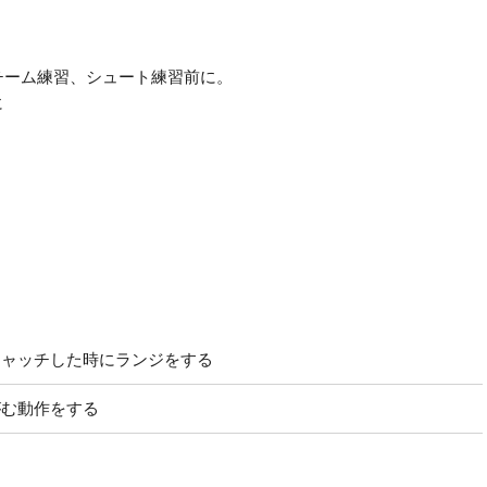
チーム練習、シュート練習前に。
に
キャッチした時にランジをする
がむ動作をする