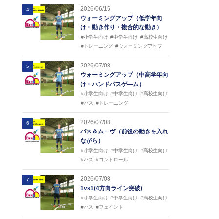
2026/06/15
4
ウォーミングアップ（低学年向
け・動き作り・複合的な動き）
#小学生向け
#中学生向け
#高校生向け
#トレーニング
#ウォーミングアップ
2026/07/08
5
ウォーミングアップ（中高学年向
け・ハンドパスゲ―ム）
#小学生向け
#中学生向け
#高校生向け
#パス
#トレーニング
2026/07/08
6
パス＆ムーヴ（前後の動きを入れ
ながら）
#小学生向け
#中学生向け
#高校生向け
#パス
#コントロール
2026/07/08
7
1vs1(4方向ライン突破)
#小学生向け
#中学生向け
#高校生向け
#パス
#フェイント