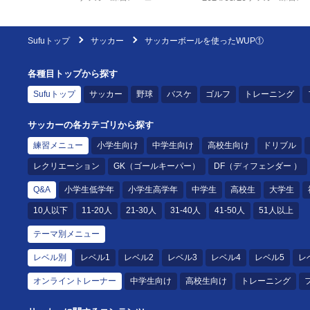
Sufuトップ
サッカー
サッカーボールを使ったWUP①
各種目トップから探す
Sufuトップ
サッカー
野球
バスケ
ゴルフ
トレーニング
サッカーの各カテゴリから探す
練習メニュー
小学生向け
中学生向け
高校生向け
ドリブル
レクリエーション
GK（ゴールキーパー）
DF（ディフェンダー ）
Q&A
小学生低学年
小学生高学年
中学生
高校生
大学生
10人以下
11-20人
21-30人
31-40人
41-50人
51人以上
テーマ別メニュー
レベル別
レベル1
レベル2
レベル3
レベル4
レベル5
レ
オンライントレーナー
中学生向け
高校生向け
トレーニング