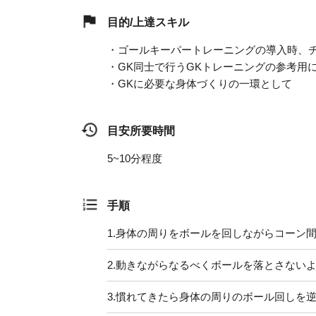
目的/上達スキル
・ゴールキーパートレーニングの導入時、
・GK同士で行うGKトレーニングの参考用
・GKに必要な身体づくりの一環として
目安所要時間
5~10分程度
手順
1.
身体の周りをボールを回しながらコーン
2.
動きながらなるべくボールを落とさない
3.
慣れてきたら身体の周りのボール回しを