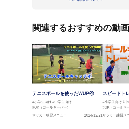
【指導ライセンス】日本サッカー
関連するおすすめの動
テニスボールを使ったWUP④
スピードト
#小学生向け
#中学生向け
#小学生向け
#
#GK（ゴールキーパー）
#GK（ゴールキ
サッカー練習メニュー
2024/12/21
サッカー練習メ