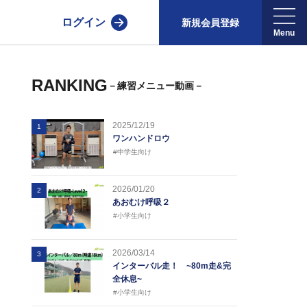
ログイン
新規会員登録
RANKING
－練習メニュー動画－
2025/12/19
1
ワンハンドロウ
#中学生向け
2026/01/20
2
あおむけ呼吸２
#小学生向け
2026/03/14
3
インターバル走！ ~80m走&完
全休息~
#小学生向け