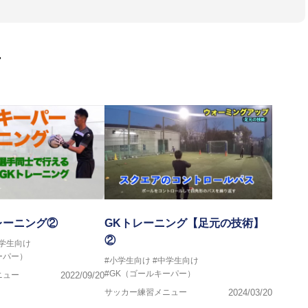
協会公認Ｂ級・日本サッカー協会公認ゴールキーパーA級取得
画
レーニング②
GKトレーニング【足元の技術】
②
中学生向け
ーパー）
#小学生向け
#中学生向け
#GK（ゴールキーパー）
ニュー
2022/09/20
サッカー練習メニュー
2024/03/20