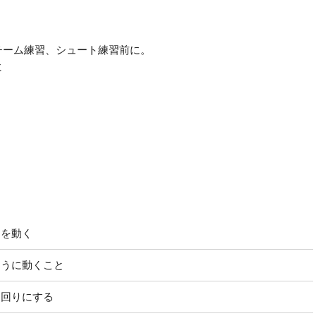
チーム練習、シュート練習前に。
に
間を動く
ように動くこと
逆回りにする