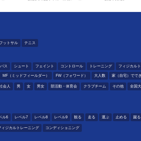
フットサル
テニス
パス
シュート
フェイント
コントロール
トレーニング
フィジカルト
MF（ミッドフィールダー）
FW（フォワード）
大人数
家（自宅）でで
社会人
男
女
男女
部活動・体育会
クラブチーム
その他
全国
ベル6
レベル7
レベル8
レベル9
観る
走る
運ぶ
止める
蹴る
フィジカルトレーニング
コンディショニング