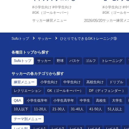
#小学生向け
#中学生向け
#小学生向け
#
#GK（ゴールキーパー）
#GK（ゴールキ
サッカー練習メニュー
2026/05/20
サッカー練習メ
Sufuトップ
サッカー
ひとりでもできるGKトレーニング⑨
各種目トップから探す
Sufuトップ
サッカー
野球
バスケ
ゴルフ
トレーニング
サッカーの各カテゴリから探す
練習メニュー
小学生向け
中学生向け
高校生向け
ドリブル
レクリエーション
GK（ゴールキーパー）
DF（ディフェンダー ）
Q&A
小学生低学年
小学生高学年
中学生
高校生
大学生
10人以下
11-20人
21-30人
31-40人
41-50人
51人以上
テーマ別メニュー
レベル別
レベル1
レベル2
レベル3
レベル4
レベル5
レ