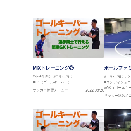
MIXトレーニング②
ボールファ
#小学生向け
#中学生向け
#小学生向け
#
#GK（ゴールキーパー）
#コンディショニ
#GK（ゴールキ
サッカー練習メニュー
2022/08/20
サッカー練習メ