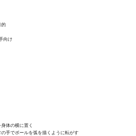
目的
手向け
を身体の横に置く
方の手でボールを弧を描くように転がす