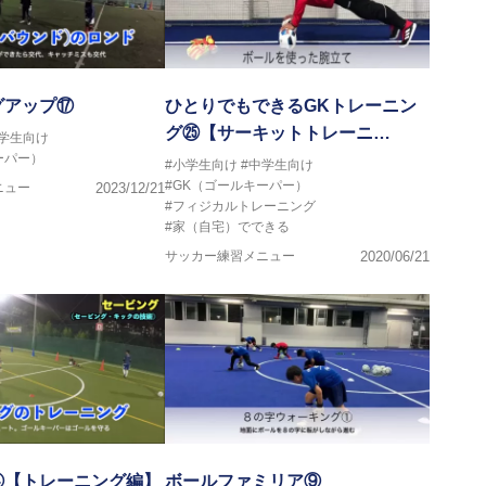
グアップ⑰
ひとりでもできるGKトレーニン
グ㉕【サーキットトレーニ…
中学生向け
ーパー）
#小学生向け
#中学生向け
#GK（ゴールキーパー）
ニュー
2023/12/21
#フィジカルトレーニング
#家（自宅）でできる
サッカー練習メニュー
2020/06/21
④【トレーニング編】
ボールファミリア⑨