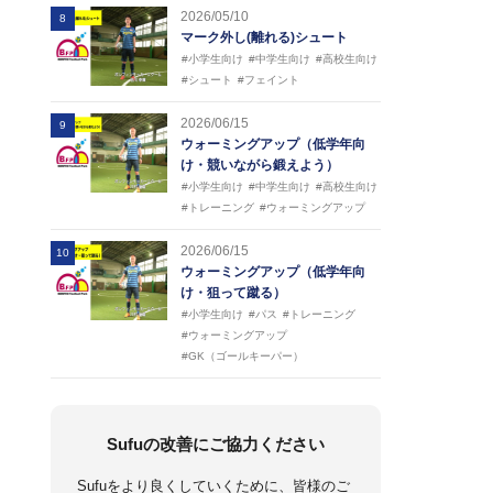
2026/05/10
8
マーク外し(離れる)シュート
#小学生向け
#中学生向け
#高校生向け
#シュート
#フェイント
2026/06/15
9
ウォーミングアップ（低学年向
け・競いながら鍛えよう）
#小学生向け
#中学生向け
#高校生向け
#トレーニング
#ウォーミングアップ
2026/06/15
10
ウォーミングアップ（低学年向
け・狙って蹴る）
#小学生向け
#パス
#トレーニング
#ウォーミングアップ
#GK（ゴールキーパー）
Sufuの改善にご協力ください
Sufuをより良くしていくために、皆様のご