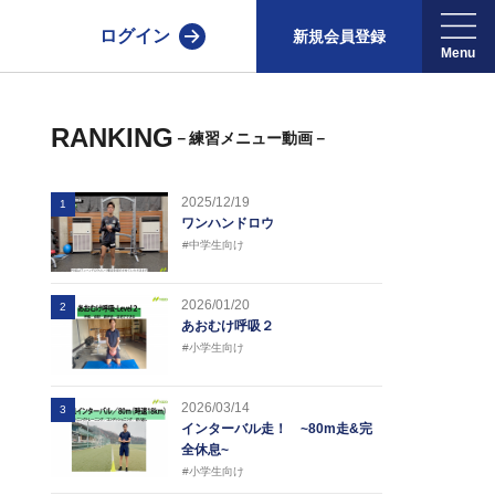
ログイン
新規会員登録
RANKING
－練習メニュー動画－
2025/12/19
1
ワンハンドロウ
#中学生向け
2026/01/20
2
あおむけ呼吸２
#小学生向け
2026/03/14
3
インターバル走！ ~80m走&完
全休息~
#小学生向け