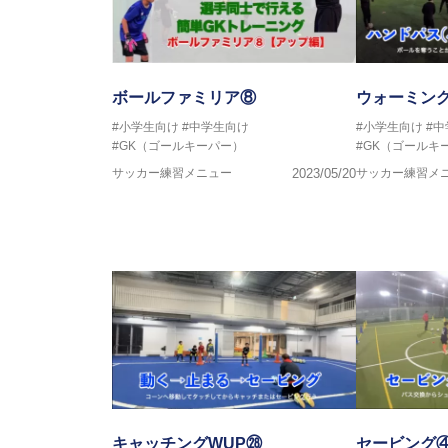
ボールファミリア⑧
ウォーミン
#小学生向け
#中学生向け
#小学生向け
#
#GK（ゴールキーパー）
#GK（ゴールキ
サッカー練習メニュー
2023/05/20
サッカー練習メ
キャッチングWUP㉘
セービング