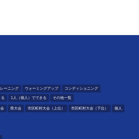
レーニング
ウォーミングアップ
コンディショニング
きる
1人（個人）でできる
その他一覧
大会
県大会
市区町村大会（上位）
市区町村大会（下位）
個人