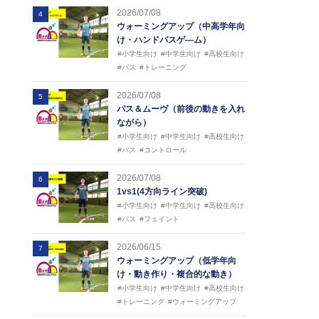
2026/07/08
4
ウォーミングアップ（中高学年向
け・ハンドパスゲ―ム）
#小学生向け
#中学生向け
#高校生向け
#パス
#トレーニング
2026/07/08
5
パス＆ムーヴ（前後の動きを入れ
ながら）
#小学生向け
#中学生向け
#高校生向け
#パス
#コントロール
2026/07/08
6
1vs1(4方向ライン突破)
#小学生向け
#中学生向け
#高校生向け
#パス
#フェイント
2026/06/15
7
ウォーミングアップ（低学年向
け・動き作り・複合的な動き）
#小学生向け
#中学生向け
#高校生向け
#トレーニング
#ウォーミングアップ