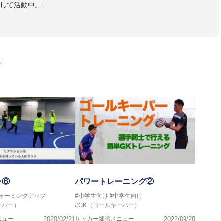
して活動中。
協会公認Ｂ級・日本サッカー協会公認ゴールキーパーA級取得
画
ン⑥
パワートレーニング②
ウォーミングアップ
#小学生向け
#中学生向け
ーパー）
#GK（ゴールキーパー）
ニュー
2020/02/21
サッカー練習メニュー
2022/09/20