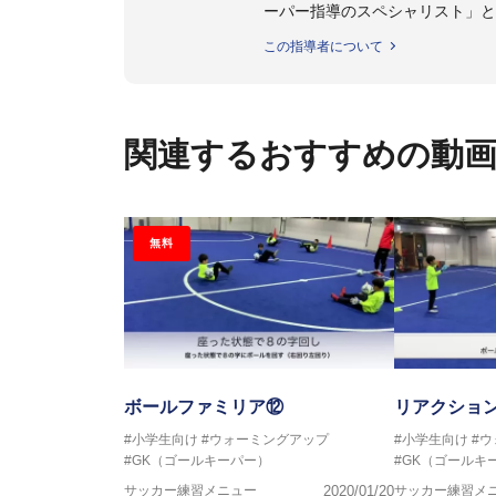
ーパー指導のスペシャリスト」と
この指導者について
【指導ライセンス】日本サッカー
関連するおすすめの動
無料
ボールファミリア⑫
リアクショ
#小学生向け
#ウォーミングアップ
#小学生向け
#
#GK（ゴールキーパー）
#GK（ゴールキ
サッカー練習メニュー
2020/01/20
サッカー練習メ