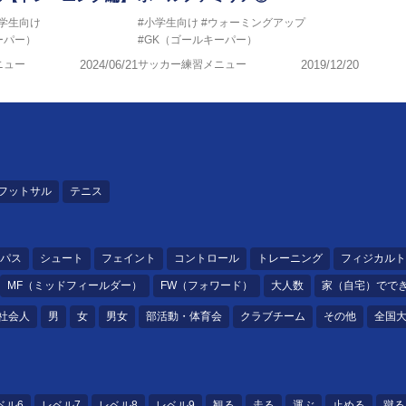
中学生向け
#小学生向け
#ウォーミングアップ
ーパー）
#GK（ゴールキーパー）
ニュー
2024/06/21
サッカー練習メニュー
2019/12/20
フットサル
テニス
パス
シュート
フェイント
コントロール
トレーニング
フィジカルト
MF（ミッドフィールダー）
FW（フォワード）
大人数
家（自宅）でで
社会人
男
女
男女
部活動・体育会
クラブチーム
その他
全国
ベル6
レベル7
レベル8
レベル9
観る
走る
運ぶ
止める
蹴る