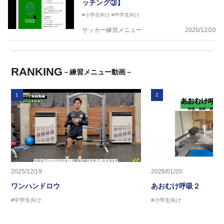
ッチング③】
#小学生向け
#中学生向け
サッカー練習メニュー
2020/12/20
RANKING
－練習メニュー動画－
1
2
2025/12/19
2026/01/20
ワンハンドロウ
あおむけ呼吸２
#中学生向け
#小学生向け