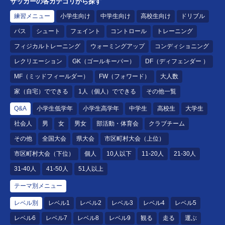
サッカーの各カテゴリから探す
練習メニュー
小学生向け
中学生向け
高校生向け
ドリブル
パス
シュート
フェイント
コントロール
トレーニング
フィジカルトレーニング
ウォーミングアップ
コンディショニング
レクリエーション
GK（ゴールキーパー）
DF（ディフェンダー ）
MF（ミッドフィールダー）
FW（フォワード）
大人数
家（自宅）でできる
1人（個人）でできる
その他一覧
Q&A
小学生低学年
小学生高学年
中学生
高校生
大学生
社会人
男
女
男女
部活動・体育会
クラブチーム
その他
全国大会
県大会
市区町村大会（上位）
市区町村大会（下位）
個人
10人以下
11-20人
21-30人
31-40人
41-50人
51人以上
テーマ別メニュー
レベル別
レベル1
レベル2
レベル3
レベル4
レベル5
レベル6
レベル7
レベル8
レベル9
観る
走る
運ぶ