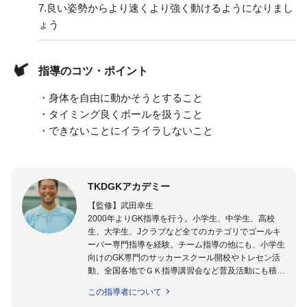
7.
良い姿勢からより速くより強く動けるようになりまし
ょう
指導のコツ・ポイント
・身体を自由に動かそうとすること
・タイミング良くボールを扱うこと
・できないことにイライラしないこと
TKDGKアカデミー
【監修】武田幸生
2000年よりGK指導を行う。小学生、中学生、高校
生、大学生、Jクラブなど全てのカテゴリでゴールキ
ーパー専門指導を経験。チーム指導の他にも、小学生
向けのGK専門のサッカースクール開校やトレセン活
動、全国各地でＧＫ指導講習会など普及活動にも積極
的に取り組んでいる。GKを始めたばかりの「GKの入
この指導者について
り口」にいる選手から「プロ選手」まで指導する日本