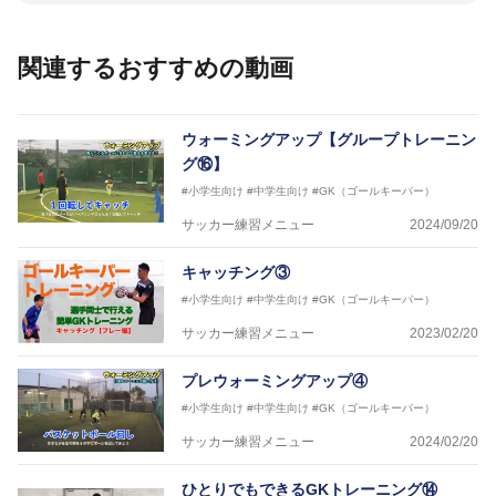
ではまだ少ない「ゴールキーパー指導のスペシャリス
ト」として活動中。
関連するおすすめの動画
【指導ライセンス】日本サッカー協会公認Ｂ級・日本
サッカー協会公認ゴールキーパーA級取得
ウォーミングアップ【グループトレーニン
グ⑯】
#小学生向け
#中学生向け
#GK（ゴールキーパー）
サッカー練習メニュー
2024/09/20
キャッチング③
#小学生向け
#中学生向け
#GK（ゴールキーパー）
サッカー練習メニュー
2023/02/20
プレウォーミングアップ④
#小学生向け
#中学生向け
#GK（ゴールキーパー）
サッカー練習メニュー
2024/02/20
ひとりでもできるGKトレーニング⑭