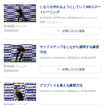
しなりを作れるようにしていくMBスロー
トレーニング
#小学生向け
#中学生向け
#高校生向け
#トレーニング
#投手（ピッチャー）
野球練習メニュー
2026/05/18
お気に入りに追加
サイドステップをしながら捕球する練習
方法
#小学生向け
#中学生向け
#高校生向け
#守備
#内野手
野球練習メニュー
お気に入りに追加
2026/05/16
グラブトスを覚える練習方法
#小学生向け
#中学生向け
#高校生向け
#守備
#内野手
野球練習メニュー