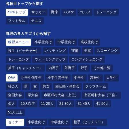
各種目トップから探す
Sufuトップ
サッカー
野球
バスケ
ゴルフ
トレーニング
フットサル
テニス
野球の各カテゴリから探す
練習メニュー
小学生向け
中学生向け
高校生向け
投手（ピッチャー）
バッティング
守備
走塁
スローイング
トレーニング
ウォーミングアップ
コンディショニング
捕手（キャッチャー）
内野手
外野手
野手
その他一覧
Q&A
小学生低学年
小学生高学年
中学生
高校生
大学生
社会人
男
女
男女
部活動・体育会
クラブチーム
全国大会
県大会
市区町村大会（上位）
市区町村大会（下位）
個人
10人以下
11-20人
21-30人
31-40人
41-50人
51人以上
セミナー
小学生向け
中学生向け
投手（ピッチャー）