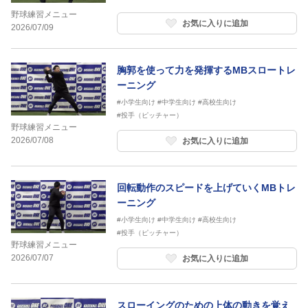
野球練習メニュー
お気に入りに追加
2026/07/09
胸郭を使って力を発揮するMBスロートレ
ーニング
#小学生向け
#中学生向け
#高校生向け
#投手（ピッチャー）
野球練習メニュー
2026/07/08
お気に入りに追加
回転動作のスピードを上げていくMBトレ
ーニング
#小学生向け
#中学生向け
#高校生向け
#投手（ピッチャー）
野球練習メニュー
2026/07/07
お気に入りに追加
スローイングのための上体の動きを覚え