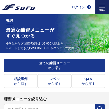
ログイン
野球
最適な練習メニューが
すぐ見つかる
小学生からプロ野球選手まで9,000人以上を
サポートしてきた
BASEBALLONEがコンテンツ提供
全ての練習メニュー
から探す
相談事例
レベル
Q&A
から探す
から探す
から探す
練習メニューを絞り込む