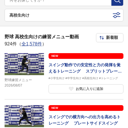
高校生向け
野球 高校生向けの練習メニュー動画
924件（
全1,578件
）
NEW
スイング動作での安定性と力の発揮を覚
えるトレーニング スプリットプレート
スイング
#小学生向け
#中学生向け
#高校生向け
#トレーニング
野球練習メニュー
2026/08/07
お気に入りに追加
NEW
スイングでの横方向への出力を高めるト
レーニング プレートサイドスイング