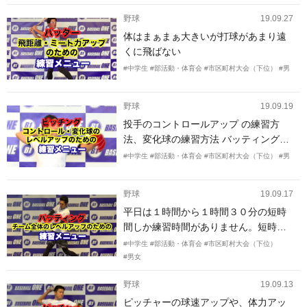
野球
19.09.27
体はまぁまぁ大きいが打球があまり遠
くに飛ばない
#中学生
#部活動・体育会
#市区町村大会（下位）
#男
野球
19.09.19
投手のコントロールアップ の練習方
法、変化球の練習方法 バッティングの
ミート力アップ練習方法 守備の効率的
#中学生
#部活動・体育会
#市区町村大会（下位）
#男
な練習方法
野球
19.09.17
平日は１時間から１時間３０分の短時
間しか練習時間がありません。短時間
で、より効果的な科学的な練習をした
#中学生
#部活動・体育会
#市区町村大会（下位）
いと思っております。キャッチボール
#男女
やバッティング練習、シートノックな
野球
19.09.13
ど旧態依然のマンネリ化した練習メニ
ューから脱却したいと思っています。
ピッチャーの球速アップや、体力アッ