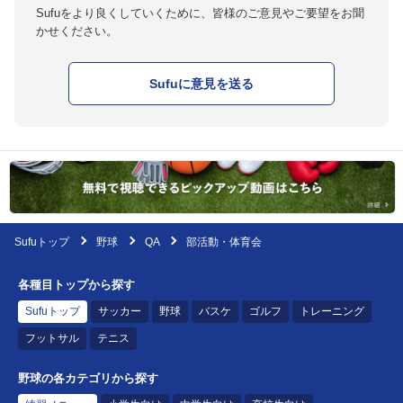
Sufuをより良くしていくために、皆様のご意見やご要望をお聞
かせください。
Sufuに意見を送る
Sufuトップ
野球
QA
部活動・体育会
各種目トップから探す
Sufuトップ
サッカー
野球
バスケ
ゴルフ
トレーニング
フットサル
テニス
野球の各カテゴリから探す