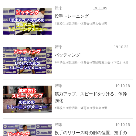
野球
19.11.05
投手トレーニング
#高校生
#部活動・体育会
#県大会
#男
野球
19.10.22
バッティング
#中学生
#部活動・体育会
#市区町村大会（下位）
#男
野球
19.10.18
筋力アップ、スピードをつける、体幹
強化
#高校生
#部活動・体育会
#県大会
#男
野球
19.10.15
投手のリリース時の肘の位置、投手の