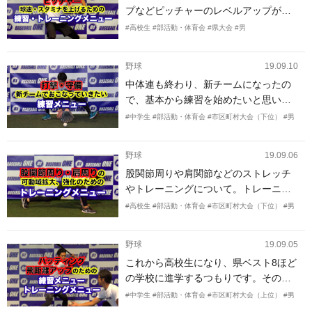
よろしくお願いします。
プなどピッチャーのレベルアップがで
きるような練習をしたいです。
#高校生
#部活動・体育会
#県大会
#男
野球
19.09.10
中体連も終わり、新チームになったの
で、基本から練習を始めたいと思いま
す。
#中学生
#部活動・体育会
#市区町村大会（下位）
#男
野球
19.09.06
股関節周りや肩関節などのストレッチ
やトレーニングについて。トレーニン
グを野球の動作に取り入れたいと考え
#高校生
#部活動・体育会
#市区町村大会（下位）
#男
ています
野球
19.09.05
これから高校生になり、県ベスト8ほど
の学校に進学するつもりです。そのチ
ームは打撃中心のチームで自分はあま
#中学生
#部活動・体育会
#市区町村大会（上位）
#男
り打撃が得意ではありません。そこ