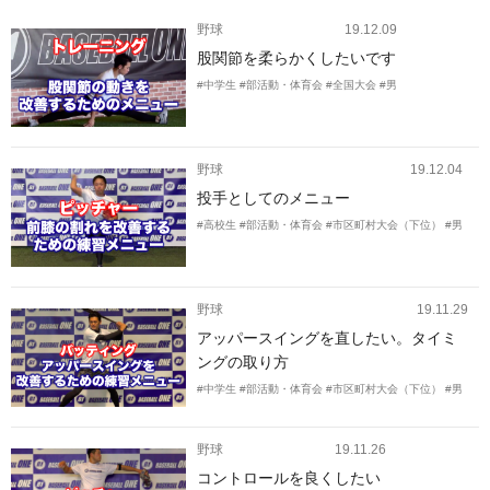
野球
19.12.09
股関節を柔らかくしたいです
#中学生
#部活動・体育会
#全国大会
#男
野球
19.12.04
投手としてのメニュー
#高校生
#部活動・体育会
#市区町村大会（下位）
#男
野球
19.11.29
アッパースイングを直したい。タイミ
ングの取り方
#中学生
#部活動・体育会
#市区町村大会（下位）
#男
野球
19.11.26
コントロールを良くしたい