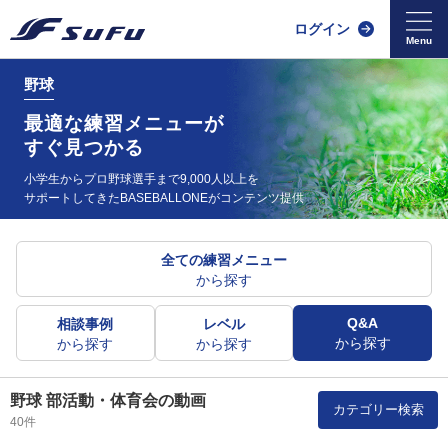
ログイン
野球
最適な練習メニューが
すぐ見つかる
小学生からプロ野球選手まで9,000人以上を
サポートしてきた
BASEBALLONEがコンテンツ提供
全ての練習メニュー
から探す
Q&A
相談事例
レベル
から探す
から探す
から探す
野球 部活動・体育会の動画
カテゴリー検索
40件