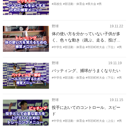
#高校生
#部活動・体育会
#県大会
#男
野球
19.11.22
体の使い方を分かっていない子供が多
く、色々な動き（跳ぶ、走る、投げる
など）が野球につながりません。 なの
#中学生
#部活動・体育会
#市区町村大会（下位）
#男
で、野球の動きに繋がるような体の使
い方のトレーニング方法などがあれば
野球
19.11.19
教えて頂きたいです。 特に下半身のト
バッティング、捕球がうまくなりたい
レーニングを教えて頂きたいです。
#中学生
#部活動・体育会
#市区町村大会（下位）
#男
野球
19.11.15
投手においてのコントロール、スピー
ド
#中学生
#部活動・体育会
#市区町村大会（上位）
#男