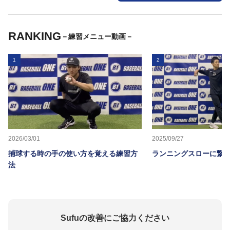
習後のメニュー等があると嬉しいで
す。 ・全体練習時間は8：00～12：00
8：00～15：00の２パターンを検討
RANKING
－練習メニュー動画－
中。
1
2
2026/03/01
2025/09/27
捕球する時の手の使い方を覚える練習方
ランニングスローに繋か
法
Sufuの改善にご協力ください