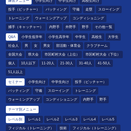
練習メニュー
小学生向け
中学生向け
高校生向け
投手（ピッチャー）
バッティング
守備
走塁
スローイング
トレーニング
ウォーミングアップ
コンディショニング
捕手（キャッチャー）
内野手
外野手
野手
その他一覧
Q&A
小学生低学年
小学生高学年
中学生
高校生
大学生
社会人
男
女
男女
部活動・体育会
クラブチーム
全国大会
県大会
市区町村大会（上位）
市区町村大会（下位）
個人
10人以下
11-20人
21-30人
31-40人
41-50人
51人以上
セミナー
小学生向け
中学生向け
投手（ピッチャー）
バッティング
守備
スローイング
トレーニング
ウォーミングアップ
コンディショニング
内野手
野手
テーマ別メニュー
レベル別
レベル1
レベル2
レベル3
レベル4
レベル5
フィジカル（トレーニング）
技術
フィジカル（トレーニング）