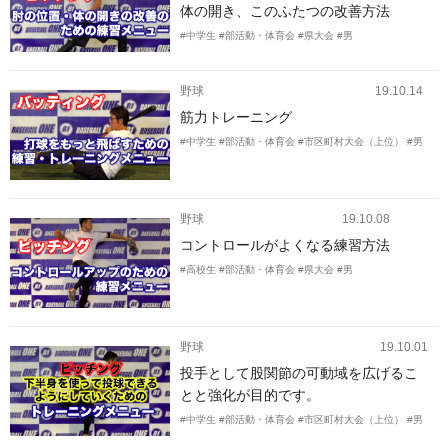
体の開き、このふたつの改善方法
#中学生
#部活動・体育会
#県大会
#男
野球
19.10.14
筋力トレーニング
#中学生
#部活動・体育会
#市区町村大会（上位）
#男
野球
19.10.08
コントロールがよくなる練習方法
#高校生
#部活動・体育会
#県大会
#男
野球
19.10.01
投手として股関節の可動域を広げるこ
とと強化が目的です。
#中学生
#部活動・体育会
#市区町村大会（上位）
#男