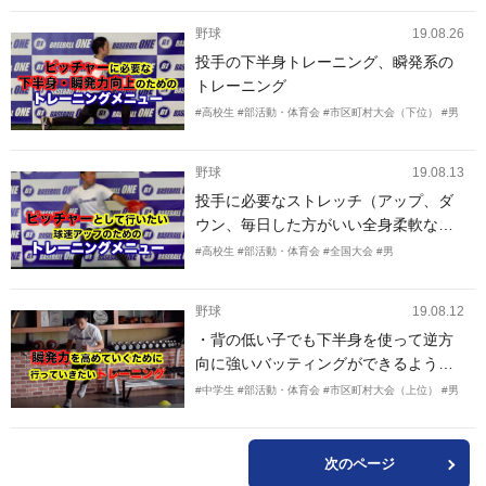
で、高校で活躍するために長打を打て
野球
19.08.26
るよう練習しています！身長160体重5
投手の下半身トレーニング、瞬発系の
2キロの人が長打を量産できるメニュー
トレーニング
ありますか？
#高校生
#部活動・体育会
#市区町村大会（下位）
#男
野球
19.08.13
投手に必要なストレッチ（アップ、ダ
ウン、毎日した方がいい全身柔軟な
ど）とストレートのスピードと特にキ
#高校生
#部活動・体育会
#全国大会
#男
レを出したいのでそれに必要な技術ト
レーニングとウエイトトレーニングを
野球
19.08.12
教えて欲しいです。
・背の低い子でも下半身を使って逆方
向に強いバッティングができるような
メニュー ・柔軟性（股関節・肩関節・
#中学生
#部活動・体育会
#市区町村大会（上位）
#男
足首）、体感を鍛え、軸のありバネの
ある動きができるようなメニュー ・時
間としては30分～1時間程度 延長は可
次のページ
能。 ・できれば練習前のメニューと練