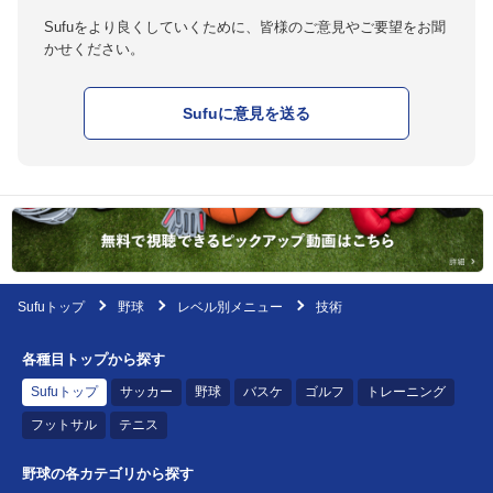
Sufuをより良くしていくために、皆様のご意見やご要望をお聞
かせください。
Sufuに意見を送る
Sufuトップ
野球
レベル別メニュー
技術
各種目トップから探す
Sufuトップ
サッカー
野球
バスケ
ゴルフ
トレーニング
フットサル
テニス
野球の各カテゴリから探す