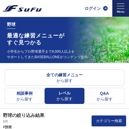
ログイン
野球
最適な練習メニューが
すぐ見つかる
小学生からプロ野球選手まで9,000人以上を
サポートしてきた
BASEBALLONEがコンテンツ提供
全ての練習メニュー
から探す
レベル
相談事例
Q&A
から探す
から探す
から探す
野球の絞り込み結果
カテゴリー検索
8件
#技術