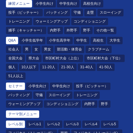
練習メニュー
小学生向け
中学生向け
高校生向け
投手（ピッチャー）
バッティング
守備
走塁
スローイング
トレーニング
ウォーミングアップ
コンディショニング
捕手（キャッチャー）
内野手
外野手
野手
その他一覧
Q&A
小学生低学年
小学生高学年
中学生
高校生
大学生
社会人
男
女
男女
部活動・体育会
クラブチーム
全国大会
県大会
市区町村大会（上位）
市区町村大会（下位）
個人
10人以下
11-20人
21-30人
31-40人
41-50人
51人以上
セミナー
小学生向け
中学生向け
投手（ピッチャー）
バッティング
守備
スローイング
トレーニング
ウォーミングアップ
コンディショニング
内野手
野手
テーマ別メニュー
レベル別
レベル1
レベル2
レベル3
レベル4
レベル5
フィジカル（トレーニング）
技術
フィジカル（トレーニング）