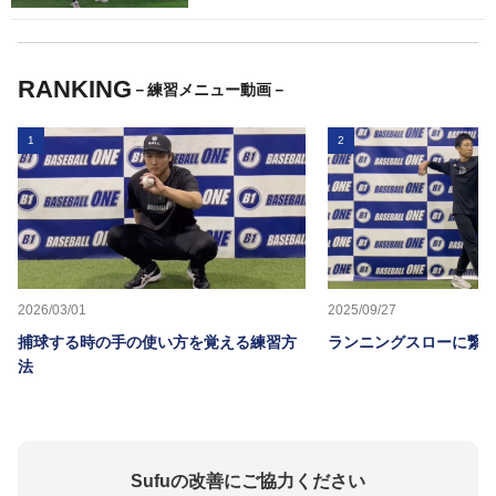
RANKING
－練習メニュー動画－
1
2
2026/03/01
2025/09/27
捕球する時の手の使い方を覚える練習方
ランニングスローに繋か
法
Sufuの改善にご協力ください