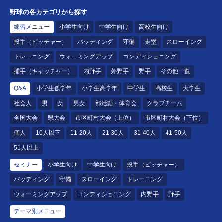
野球の各カテゴリから探す
練習メニュー
小学生向け
中学生向け
高校生向け
投手（ピッチャー）
バッティング
守備
走塁
スローイング
トレーニング
ウォーミングアップ
コンディショニング
捕手（キャッチャー）
内野手
外野手
野手
その他一覧
Q&A
小学生低学年
小学生高学年
中学生
高校生
大学生
社会人
男
女
男女
部活動・体育会
クラブチーム
全国大会
県大会
市区町村大会（上位）
市区町村大会（下位）
個人
10人以下
11-20人
21-30人
31-40人
41-50人
51人以上
セミナー
小学生向け
中学生向け
投手（ピッチャー）
バッティング
守備
スローイング
トレーニング
ウォーミングアップ
コンディショニング
内野手
野手
テーマ別メニュー