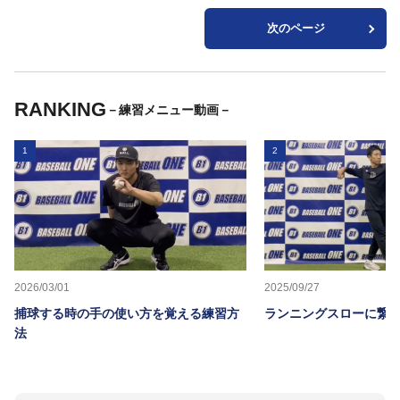
次のページ
RANKING
－練習メニュー動画－
1
2
2026/03/01
2025/09/27
捕球する時の手の使い方を覚える練習方
ランニングスローに繋か
法