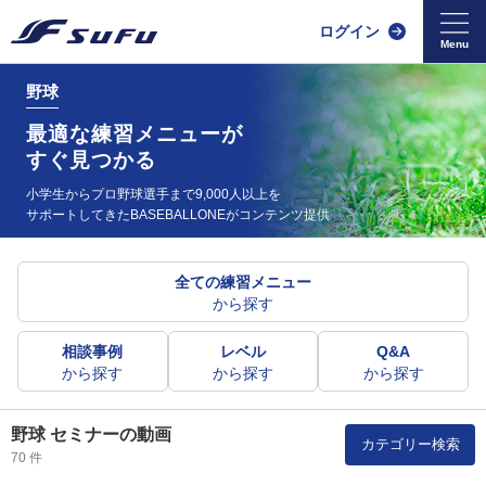
ログイン
野球
最適な練習メニューが
すぐ見つかる
小学生からプロ野球選手まで9,000人以上を
サポートしてきた
BASEBALLONEがコンテンツ提供
全ての練習メニュー
から探す
相談事例
レベル
Q&A
から探す
から探す
から探す
野球 セミナーの動画
カテゴリー検索
70 件