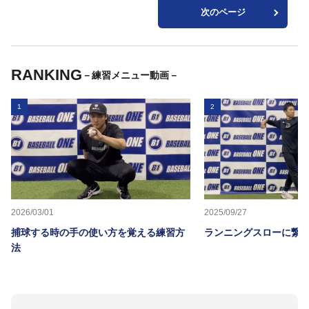
次のページ
RANKING
－練習メニュー動画－
1
2
2026/03/01
2025/09/27
捕球する時の手の使い方を覚える練習方
ランニングスローに繋か
法