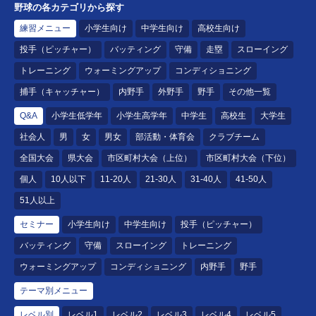
野球の各カテゴリから探す
練習メニュー
小学生向け
中学生向け
高校生向け
投手（ピッチャー）
バッティング
守備
走塁
スローイング
トレーニング
ウォーミングアップ
コンディショニング
捕手（キャッチャー）
内野手
外野手
野手
その他一覧
Q&A
小学生低学年
小学生高学年
中学生
高校生
大学生
社会人
男
女
男女
部活動・体育会
クラブチーム
全国大会
県大会
市区町村大会（上位）
市区町村大会（下位）
個人
10人以下
11-20人
21-30人
31-40人
41-50人
51人以上
セミナー
小学生向け
中学生向け
投手（ピッチャー）
バッティング
守備
スローイング
トレーニング
ウォーミングアップ
コンディショニング
内野手
野手
テーマ別メニュー
レベル別
レベル1
レベル2
レベル3
レベル4
レベル5