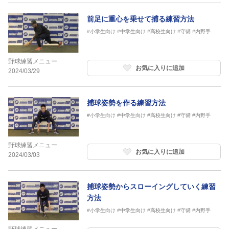
前足に重心を乗せて捕る練習方法
#小学生向け
#中学生向け
#高校生向け
#守備
#内野手
野球練習メニュー
お気に入りに追加
2024/03/29
捕球姿勢を作る練習方法
#小学生向け
#中学生向け
#高校生向け
#守備
#内野手
野球練習メニュー
お気に入りに追加
2024/03/03
捕球姿勢からスローイングしていく練習
方法
#小学生向け
#中学生向け
#高校生向け
#守備
#内野手