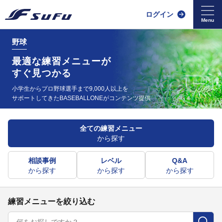
ログイン
野球
最適な練習メニューが
すぐ見つかる
小学生からプロ野球選手まで9,000人以上を
サポートしてきた
BASEBALLONEがコンテンツ提供
全ての練習メニュー
から探す
相談事例
レベル
Q&A
から探す
から探す
から探す
練習メニューを絞り込む