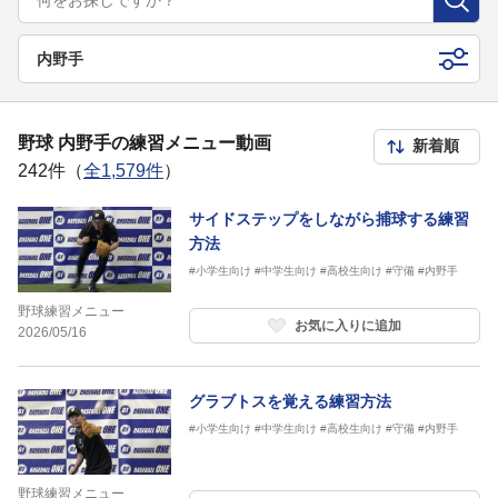
内野手
野球 内野手の練習メニュー動画
242件（
全1,579件
）
サイドステップをしながら捕球する練習
方法
#小学生向け
#中学生向け
#高校生向け
#守備
#内野手
野球練習メニュー
お気に入りに追加
2026/05/16
グラブトスを覚える練習方法
#小学生向け
#中学生向け
#高校生向け
#守備
#内野手
野球練習メニュー