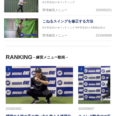
#小学生向け
#バッティング
野球練習メニュー
2020/02/21
こねるスイングを修正する方法
#小学生向け
#バッティング
#中学生向け
#高校生向け
野球練習メニュー
2018/09/08
RANKING
－練習メニュー動画－
1
2
2026/03/01
2026/08/07