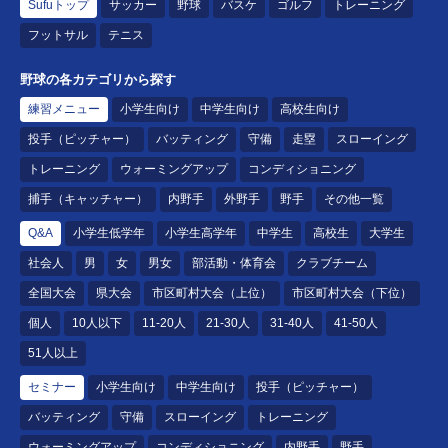
Sufuトップ
サッカー
野球
バスケ
ゴルフ
トレーニング
フットサル
テニス
野球の各カテゴリから探す
練習メニュー
小学生向け
中学生向け
高校生向け
投手（ピッチャー）
バッティング
守備
走塁
スローイング
トレーニング
ウォーミングアップ
コンディショニング
捕手（キャッチャー）
内野手
外野手
野手
その他一覧
Q&A
小学生低学年
小学生高学年
中学生
高校生
大学生
社会人
男
女
男女
部活動・体育会
クラブチーム
全国大会
県大会
市区町村大会（上位）
市区町村大会（下位）
個人
10人以下
11-20人
21-30人
31-40人
41-50人
51人以上
セミナー
小学生向け
中学生向け
投手（ピッチャー）
バッティング
守備
スローイング
トレーニング
ウォーミングアップ
コンディショニング
内野手
野手