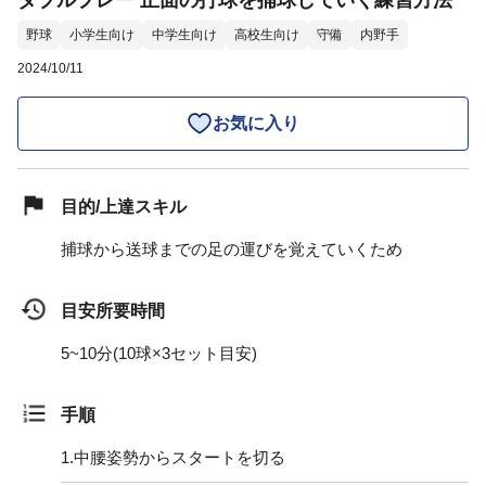
ダブルプレー 正面の打球を捕球していく練習方法
野球
小学生向け
中学生向け
高校生向け
守備
内野手
2024/10/11
お気に入り
目的/上達スキル
捕球から送球までの足の運びを覚えていくため
目安所要時間
5~10分(10球×3セット目安)
手順
1.
中腰姿勢からスタートを切る