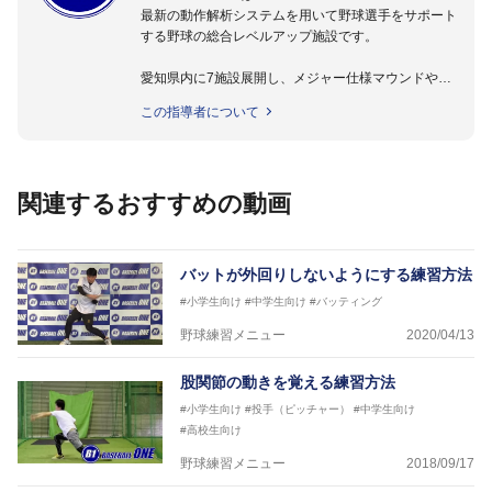
最新の動作解析システムを用いて野球選手をサポート
する野球の総合レベルアップ施設です。
愛知県内に7施設展開し、メジャー仕様マウンドやト
レーニング施設も設置しています。
この指導者について
動作解析システムを用いて、小学生からプロ野球選手
まで累計9,000人以上の選手をサポート。
個人はもちろんのこと、中・高・大学のチームサポー
トも実施。
関連するおすすめの動画
バットが外回りしないようにする練習方法
#小学生向け
#中学生向け
#バッティング
野球練習メニュー
2020/04/13
股関節の動きを覚える練習方法
#小学生向け
#投手（ピッチャー）
#中学生向け
#高校生向け
野球練習メニュー
2018/09/17