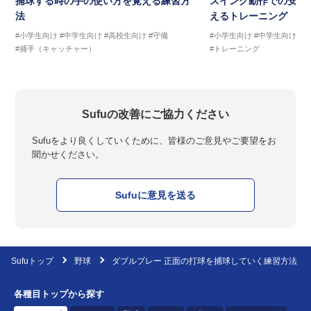
捕球する時の手の使い方を覚える練習方
スイング動作での安定
法
えるトレーニング ス
#小学生向け
#中学生向け
#高校生向け
#守備
#小学生向け
#中学生向け
#
#捕手（キャッチャー）
#トレーニング
Sufuの改善にご協力ください
Sufuをより良くしていくために、皆様のご意見やご要望をお
聞かせください。
Sufuに意見を送る
Sufuトップ
野球
ダブルプレー 正面の打球を捕球していく練習方法
各種目トップから探す