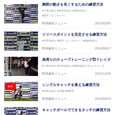
胸郭の動きを良くするための練習方法
#小学生向け
#中学生向け
#高校生向け
#投手（ピッチャー）
野球練習メニュー
2023/02/05
リリースポイントを安定させる練習方法
#中学生向け
#投手（ピッチャー）
#高校生向け
野球練習メニュー
2019/08/27
肩周りのチューブトレーニング㉑Ｙレイズ
#小学生向け
#中学生向け
#高校生向け
#トレーニング
野球練習メニュー
2021/12/26
シングルキャッチを覚える練習方法
無料
#中学生向け
#守備
#内野手
野球練習メニュー
2019/09/19
キャッチボールでできるタッチの練習方法