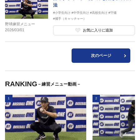
法
#小学生向け
#中学生向け
#高校生向け
#守備
#捕手（キャッチャー）
野球練習メニュー
2026/03/01
お気に入りに追加
次のページ
RANKING
－練習メニュー動画－
1
2