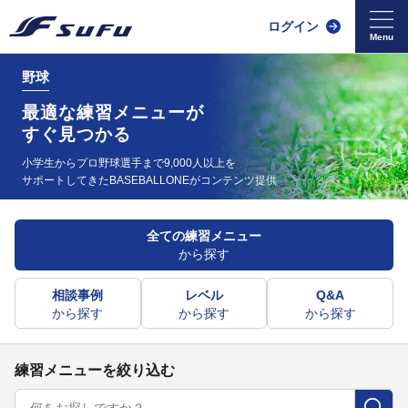
ログイン
野球
最適な練習メニューが
すぐ見つかる
小学生からプロ野球選手まで9,000人以上を
サポートしてきた
BASEBALLONEがコンテンツ提供
全ての練習メニュー
から探す
相談事例
レベル
Q&A
から探す
から探す
から探す
練習メニューを絞り込む