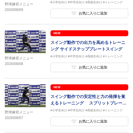
#小学生向け
#中学生向け
#高校生向け
#トレーニング
野球練習メニュー
2026/08/09
お気に入りに追加
NEW
スイング動作での出力を高めるトレーニ
ング サイドステッププレートスイング
#小学生向け
#中学生向け
#高校生向け
#トレーニング
野球練習メニュー
2026/08/08
お気に入りに追加
NEW
スイング動作での安定性と力の発揮を覚
えるトレーニング スプリットプレート
スイング
#小学生向け
#中学生向け
#高校生向け
#トレーニング
野球練習メニュー
2026/08/07
お気に入りに追加