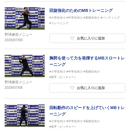
回旋強化のためのMBトレーニング
#小学生向け
#中学生向け
#高校生向け
#バッティング
#トレーニング
野球練習メニュー
お気に入りに追加
2026/07/09
胸郭を使って力を発揮するMBスロートレ
ーニング
#小学生向け
#中学生向け
#高校生向け
#投手（ピッチャー）
野球練習メニュー
2026/07/08
お気に入りに追加
回転動作のスピードを上げていくMBトレ
ーニング
#小学生向け
#中学生向け
#高校生向け
#投手（ピッチャー）