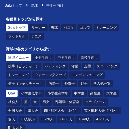
Sufuトップ
野球
中学生向け
各種目トップから探す
Sufuトップ
サッカー
野球
バスケ
ゴルフ
トレーニング
フットサル
テニス
野球の各カテゴリから探す
練習メニュー
小学生向け
中学生向け
高校生向け
投手（ピッチャー）
バッティング
守備
走塁
スローイング
トレーニング
ウォーミングアップ
コンディショニング
捕手（キャッチャー）
内野手
外野手
野手
その他一覧
Q&A
小学生低学年
小学生高学年
中学生
高校生
大学生
社会人
男
女
男女
部活動・体育会
クラブチーム
全国大会
県大会
市区町村大会（上位）
市区町村大会（下位）
個人
10人以下
11-20人
21-30人
31-40人
41-50人
51人以上