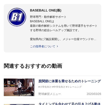
BASEBALL ONE(株)
野球専門・動作解析サポート
BASEBALL ONEは
最新の動作解析システムを用いて野球選手をサポート
する野球の総合レベルアップ施設です。
愛知県内に7施設展開し、メジャー仕様マウンドやト
レーニング施設も設置しています。
この指導者について
動作解析システムを用いて、小学生からプロ野球選手
まで累計9,000人以上の選手をサポート。
個人はもちろんのこと、中・高・大学のチームサポー
トも実施。
関連するおすすめの動画
股関節に体重を乗せるためのトレーニング
#小学生向け
#中学生向け
#トレーニング
野球練習メニュー
2020/03/26
タイミングを合わせて足の引き上げる動き