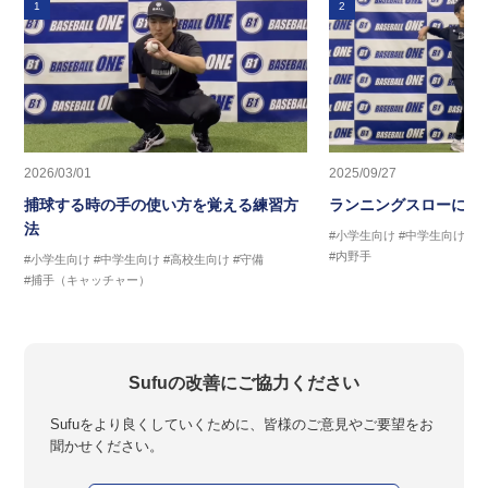
1
2
2026/03/01
2025/09/27
捕球する時の手の使い方を覚える練習方
ランニングスローに繋
法
#小学生向け
#中学生向け
#
#内野手
#小学生向け
#中学生向け
#高校生向け
#守備
#捕手（キャッチャー）
Sufuの改善にご協力ください
Sufuをより良くしていくために、皆様のご意見やご要望をお
聞かせください。