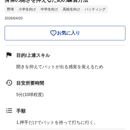
身体の開きを抑えるための練習方法
野球
小学生向け
中学生向け
高校生向け
バッティング
2026/04/20
お気に入り
目的/上達スキル
開きを抑えてバットが出る感覚を覚えるため
目安所要時間
5分(10球程度)
手順
1.
押手だけでバットを持って打ちに行く。