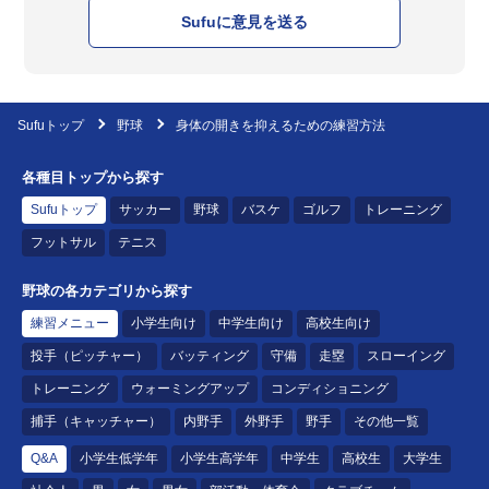
Sufuに意見を送る
Sufuトップ
野球
身体の開きを抑えるための練習方法
各種目トップから探す
Sufuトップ
サッカー
野球
バスケ
ゴルフ
トレーニング
フットサル
テニス
野球の各カテゴリから探す
練習メニュー
小学生向け
中学生向け
高校生向け
投手（ピッチャー）
バッティング
守備
走塁
スローイング
トレーニング
ウォーミングアップ
コンディショニング
捕手（キャッチャー）
内野手
外野手
野手
その他一覧
Q&A
小学生低学年
小学生高学年
中学生
高校生
大学生