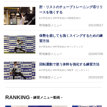
肘・リストのチューブトレーニング④リリ
ースを強くする
#小学生向け
#中学生向け
#高校生向け
野球練習メニュー
2021/09/17
体勢を崩しても強くスイングするための練
習方法
#小学生向け
#中学生向け
#バッティング
野球練習メニュー
2020/07/06
回転運動で使う体幹を強化する練習方法
#小学生向け
#中学生向け
#投手（ピッチャー）
野球練習メニュー
2020/10/20
RANKING
－練習メニュー動画－