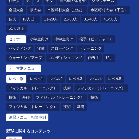
社会人
男
女
男女
部活動・体育会
クラブチーム
全国大会
県大会
市区町村大会（上位）
市区町村大会（下位）
個人
10人以下
11-20人
21-30人
31-40人
41-50人
51人以上
セミナー
小学生向け
中学生向け
投手（ピッチャー）
バッティング
守備
スローイング
トレーニング
ウォーミングアップ
コンディショニング
内野手
野手
テーマ別メニュー
レベル別
レベル1
レベル2
レベル3
レベル4
レベル5
フィジカル（トレーニング）
技術
フィジカル（トレーニング）
技術
基礎
フィジカル（トレーニング）
技術
フィジカル（トレーニング）
技術
基礎
練習メニュー相談事例
野球に関するコンテンツ