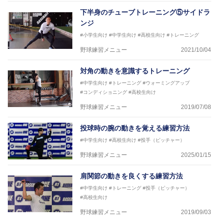
下半身のチューブトレーニング⑤サイドラ
ンジ
#小学生向け
#中学生向け
#高校生向け
#トレーニング
野球練習メニュー
2021/10/04
対角の動きを意識するトレーニング
#中学生向け
#トレーニング
#ウォーミングアップ
#コンディショニング
#高校生向け
野球練習メニュー
2019/07/08
投球時の腕の動きを覚える練習方法
#中学生向け
#高校生向け
#投手（ピッチャー）
野球練習メニュー
2025/01/15
肩関節の動きを良くする練習方法
#中学生向け
#トレーニング
#投手（ピッチャー）
#高校生向け
野球練習メニュー
2019/09/03