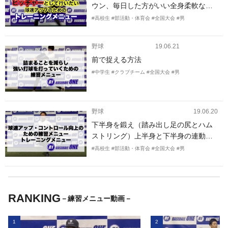
ウン、毎日した方がいい全身柔軟な
ど）とストレートのスピードと特にキ
#高校生
#部活動・体育会
#全国大会
#男
レを出したいのでそれに必要な技術ト
レーニングとウエイトトレーニングを
野球
19.06.21
教えて欲しいです。
前で捉える方法
#中学生
#クラブチーム
#全国大会
#男
野球
19.06.20
下半身を鍛え（踏み出し足の尻とハム
ストリング）上半身と下半身の連動性
を出したい 体幹も強くしたい
#高校生
#部活動・体育会
#全国大会
#男
RANKING
－練習メニュー動画－
1
2