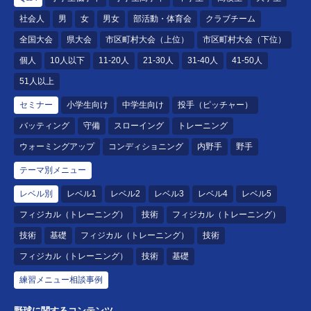
社会人
男
女
男女
部活動・体育会
クラブチーム
全国大会
県大会
市区町村大会（上位）
市区町村大会（下位）
個人
10人以下
11-20人
21-30人
31-40人
41-50人
51人以上
セミナー
小学生向け
中学生向け
投手（ピッチャー）
バッティング
守備
スローイング
トレーニング
ウォーミングアップ
コンディショニング
内野手
野手
テーマ別メニュー
レベル別
レベル1
レベル2
レベル3
レベル4
レベル5
フィジカル（トレーニング）
技術
フィジカル（トレーニング）
技術
基礎
フィジカル（トレーニング）
技術
フィジカル（トレーニング）
技術
基礎
練習メニュー相談事例
野球に関するコンテンツ