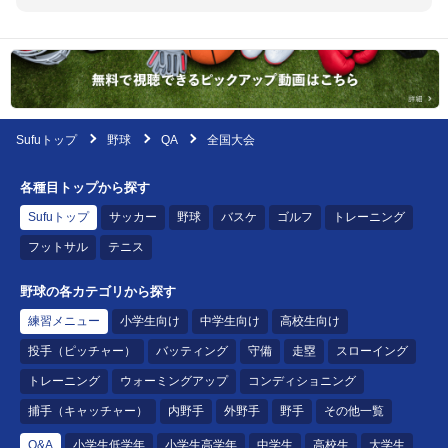
Sufuトップ
野球
QA
全国大会
各種目トップから探す
Sufuトップ
サッカー
野球
バスケ
ゴルフ
トレーニング
フットサル
テニス
野球の各カテゴリから探す
練習メニュー
小学生向け
中学生向け
高校生向け
投手（ピッチャー）
バッティング
守備
走塁
スローイング
トレーニング
ウォーミングアップ
コンディショニング
捕手（キャッチャー）
内野手
外野手
野手
その他一覧
Q&A
小学生低学年
小学生高学年
中学生
高校生
大学生