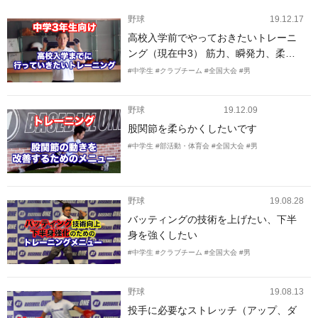
野球
19.12.17
高校入学前でやっておきたいトレーニ
ング（現在中3） 筋力、瞬発力、柔
軟、体幹、持久走など。打球の飛距離
#中学生
#クラブチーム
#全国大会
#男
を上げたい、スローイングを強くした
い。
野球
19.12.09
股関節を柔らかくしたいです
#中学生
#部活動・体育会
#全国大会
#男
野球
19.08.28
バッティングの技術を上げたい、下半
身を強くしたい
#中学生
#クラブチーム
#全国大会
#男
野球
19.08.13
投手に必要なストレッチ（アップ、ダ