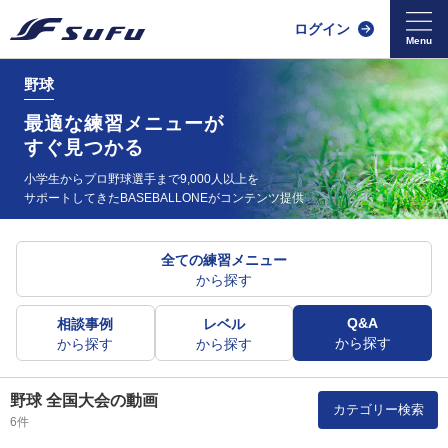
ログイン
野球
最適な練習メニューが
すぐ見つかる
小学生からプロ野球選手まで9,000人以上を
サポートしてきた
BASEBALLONEがコンテンツ提供
全ての練習メニュー
から探す
Q&A
相談事例
レベル
から探す
から探す
から探す
野球 全国大会の動画
カテゴリー検索
6件