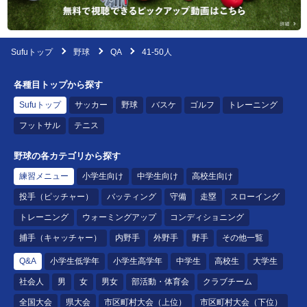
Sufuトップ
野球
QA
41-50人
各種目トップから探す
Sufuトップ
サッカー
野球
バスケ
ゴルフ
トレーニング
フットサル
テニス
野球の各カテゴリから探す
練習メニュー
小学生向け
中学生向け
高校生向け
投手（ピッチャー）
バッティング
守備
走塁
スローイング
トレーニング
ウォーミングアップ
コンディショニング
捕手（キャッチャー）
内野手
外野手
野手
その他一覧
Q&A
小学生低学年
小学生高学年
中学生
高校生
大学生
社会人
男
女
男女
部活動・体育会
クラブチーム
全国大会
県大会
市区町村大会（上位）
市区町村大会（下位）