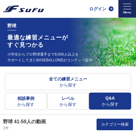
ログイン
野球
最適な練習メニューが
すぐ見つかる
小学生からプロ野球選手まで9,000人以上を
サポートしてきた
BASEBALLONEがコンテンツ提供
全ての練習メニュー
から探す
Q&A
相談事例
レベル
から探す
から探す
から探す
野球 41-50人の動画
カテゴリー検索
2件