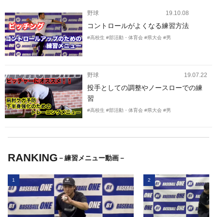
野球
19.10.08
コントロールがよくなる練習方法
#高校生
#部活動・体育会
#県大会
#男
野球
19.07.22
投手としての調整やノースローでの練
習
#高校生
#部活動・体育会
#県大会
#男
RANKING
－練習メニュー動画－
1
2