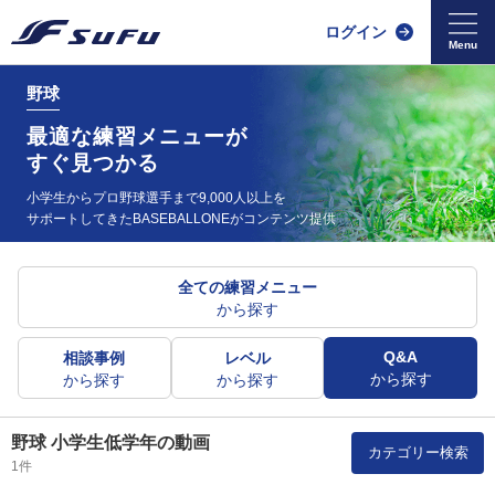
ログイン
野球
最適な練習メニューが
すぐ見つかる
小学生からプロ野球選手まで9,000人以上を
サポートしてきた
BASEBALLONEがコンテンツ提供
全ての練習メニュー
から探す
Q&A
相談事例
レベル
から探す
から探す
から探す
野球 小学生低学年の動画
カテゴリー検索
1件