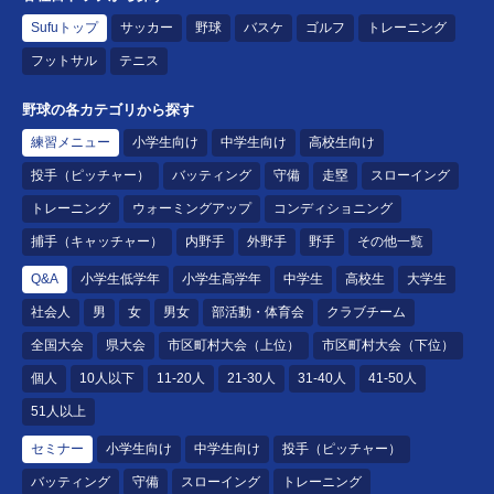
Sufuトップ
サッカー
野球
バスケ
ゴルフ
トレーニング
フットサル
テニス
野球の各カテゴリから探す
練習メニュー
小学生向け
中学生向け
高校生向け
投手（ピッチャー）
バッティング
守備
走塁
スローイング
トレーニング
ウォーミングアップ
コンディショニング
捕手（キャッチャー）
内野手
外野手
野手
その他一覧
Q&A
小学生低学年
小学生高学年
中学生
高校生
大学生
社会人
男
女
男女
部活動・体育会
クラブチーム
全国大会
県大会
市区町村大会（上位）
市区町村大会（下位）
個人
10人以下
11-20人
21-30人
31-40人
41-50人
51人以上
セミナー
小学生向け
中学生向け
投手（ピッチャー）
バッティング
守備
スローイング
トレーニング