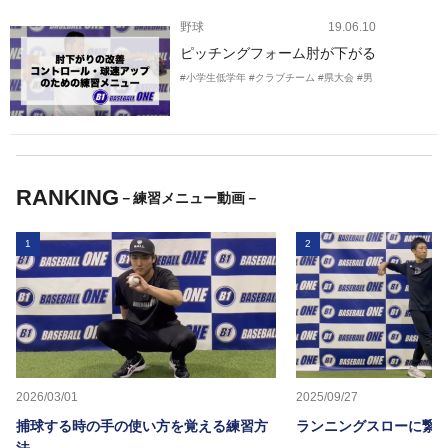
野球
19.06.10
ピッチングフォーム肘が下がる
#小学生低学年
#クラブチーム
#県大会
#男
RANKING
－練習メニュー動画－
1
2
2026/03/01
2025/09/27
捕球する時の手の使い方を覚える練習方
ランニングスローに繋か