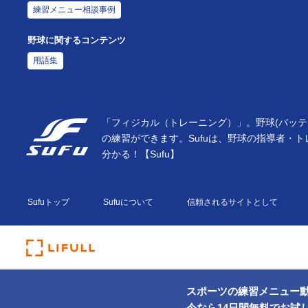
練習メニュー相談事例
野球に関するコンテンツ
用語集
「フィジカル（トレーニング）」。野球(バッテ
の練習ができます。Sufuは、野球の指導者・
分かる！【Sufu】
Sufuトップ
Sufuについて
信頼されるサイトとして
スポーツの練習メニュー
今なら14日間無料でお試