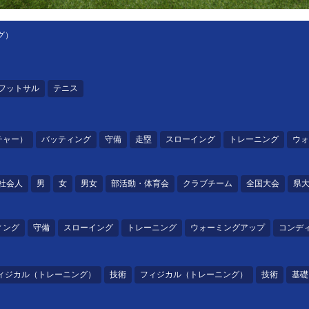
グ）
フットサル
テニス
チャー）
バッティング
守備
走塁
スローイング
トレーニング
ウォ
社会人
男
女
男女
部活動・体育会
クラブチーム
全国大会
県
ィング
守備
スローイング
トレーニング
ウォーミングアップ
コンデ
ィジカル（トレーニング）
技術
フィジカル（トレーニング）
技術
基礎