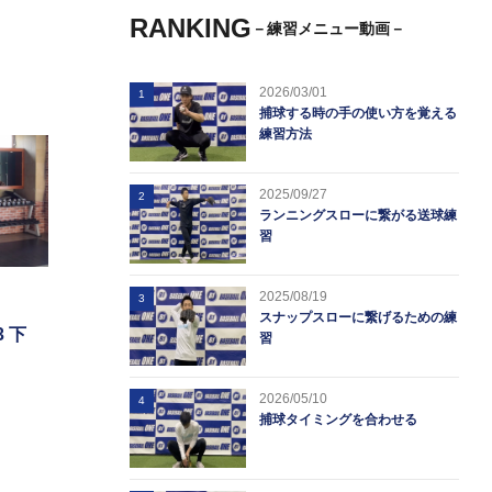
RANKING
－練習メニュー動画－
2026/03/01
1
捕球する時の手の使い方を覚える
練習方法
2025/09/27
2
ランニングスローに繋がる送球練
習
2025/08/19
3
スナップスローに繋げるための練
 下
習
2026/05/10
4
捕球タイミングを合わせる