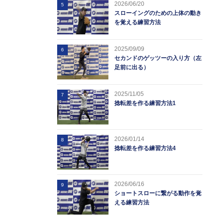
2026/06/20
5
スローイングのための上体の動き
を覚える練習方法
2025/09/09
6
セカンドのゲッツーの入り方（左
足前に出る）
2025/11/05
7
捻転差を作る練習方法1
2026/01/14
8
捻転差を作る練習方法4
2026/06/16
9
ショートスローに繋がる動作を覚
える練習方法