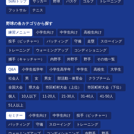
Sufuトップ
サッカー
野球
バスケ
ゴルフ
トレーニング
フットサル
テニス
野球の各カテゴリから探す
練習メニュー
小学生向け
中学生向け
高校生向け
投手（ピッチャー）
バッティング
守備
走塁
スローイング
トレーニング
ウォーミングアップ
コンディショニング
捕手（キャッチャー）
内野手
外野手
野手
その他一覧
Q&A
小学生低学年
小学生高学年
中学生
高校生
大学生
社会人
男
女
男女
部活動・体育会
クラブチーム
全国大会
県大会
市区町村大会（上位）
市区町村大会（下位）
個人
10人以下
11-20人
21-30人
31-40人
41-50人
51人以上
セミナー
小学生向け
中学生向け
投手（ピッチャー）
バッティング
守備
スローイング
トレーニング
ウォーミングアップ
コンディショニング
内野手
野手