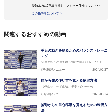
愛知県内に7施設展開し、メジャー仕様マウンドやト
レーニング施設も設置しています。
この指導者について
動作解析システムを用いて、小学生からプロ野球選手
まで累計9,000人以上の選手をサポート。
個人はもちろんのこと、中・高・大学のチームサポー
トも実施。
関連するおすすめの動画
手足の動きを操るためのバランストレーニ
ング
#小学生向け
#中学生向け
#高校生向け
#トレーニング
野球練習メニュー
2024/01/27
肘から先の使い方を覚える練習方法
#小学生向け
#中学生向け
#投手（ピッチャー）
野球練習メニュー
2020/05/14
捕球からの重心移動を覚えるための練習方
法