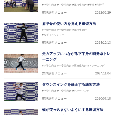
#小学生向け
#中学生向け
#高校生向け
#守備
#内野手
野球練習メニュー
2022/06/29
肩甲骨の使い方を覚える練習方法
#小学生向け
#中学生向け
#高校生向け
#投手（ピッチャー）
野球練習メニュー
2024/10/13
走力アップにつながる下半身の瞬発系トレ
ーニング
#小学生向け
#中学生向け
#高校生向け
#トレーニング
野球練習メニュー
2024/11/04
ダウンスイングを修正する練習方法
#小学生向け
#中学生向け
#バッティング
野球練習メニュー
2020/07/18
頭が突っ込まないようにする練習方法