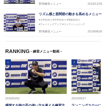
野球練習メニュー
2018/12/26
リズム感と股関節の動きを高めるメニュー
#小学生向け
#中学生向け
#高校生向け
#ウォーミングアップ
#コンディショニング
野球練習メニュー
2019/08/26
RANKING
－練習メニュー動画－
1
2
2026/03/01
2025/09/27
捕球する時の手の使い方を覚える練習方
ランニングスローに繋