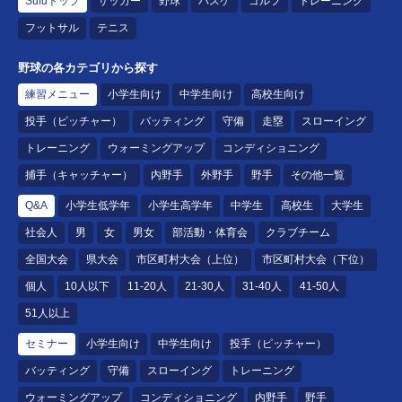
Sufuトップ
サッカー
野球
バスケ
ゴルフ
トレーニング
フットサル
テニス
野球の各カテゴリから探す
練習メニュー
小学生向け
中学生向け
高校生向け
投手（ピッチャー）
バッティング
守備
走塁
スローイング
トレーニング
ウォーミングアップ
コンディショニング
捕手（キャッチャー）
内野手
外野手
野手
その他一覧
Q&A
小学生低学年
小学生高学年
中学生
高校生
大学生
社会人
男
女
男女
部活動・体育会
クラブチーム
全国大会
県大会
市区町村大会（上位）
市区町村大会（下位）
個人
10人以下
11-20人
21-30人
31-40人
41-50人
51人以上
セミナー
小学生向け
中学生向け
投手（ピッチャー）
バッティング
守備
スローイング
トレーニング
ウォーミングアップ
コンディショニング
内野手
野手