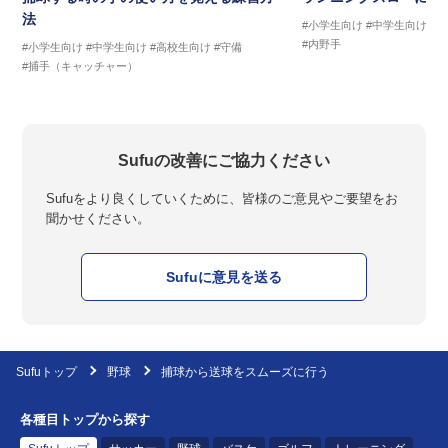
法
#小学生向け
#中学生向け
#
#内野手
#小学生向け
#中学生向け
#高校生向け
#守備
#捕手（キャッチャー）
Sufuの改善にご協力ください
Sufuをより良くしていくために、皆様のご意見やご要望をお
聞かせください。
Sufuに意見を送る
Sufuトップ
野球
捕球から送球をスムーズに行う
各種目トップから探す