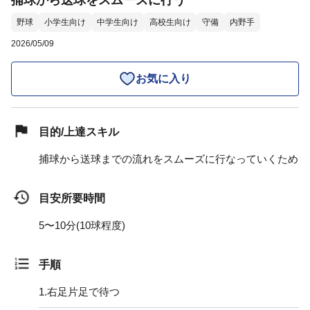
捕球から送球をスムーズに行う
野球
小学生向け
中学生向け
高校生向け
守備
内野手
2026/05/09
お気に入り
目的/上達スキル
捕球から送球までの流れをスムーズに行なっていくため
目安所要時間
5〜10分(10球程度)
手順
1.
右足片足で待つ