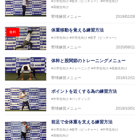
#小学生向け
#投手（ピッチャー）
#中学生向け
#高校生向け
野球練習メニュー
2019/02/28
体重移動を覚える練習方法
無料
#小学生向け
#中学生向け
#投手（ピッチャー）
野球練習メニュー
2020/08/11
体幹と股関節のトレーニングメニュー
#小学生向け
#トレーニング
#中学生向け
#高校生向け
野球練習メニュー
2018/12/11
ポイントを近くする為の練習方法
#中学生向け
#バッティング
野球練習メニュー
2019/10/01
前足で全体重を支える練習方法
#小学生向け
#投手（ピッチャー）
#中学生向け
#高校生向け