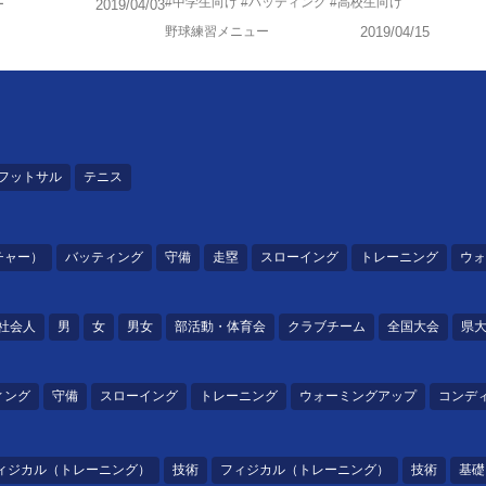
#中学生向け
#バッティング
#高校生向け
ー
2019/04/03
野球練習メニュー
2019/04/15
フットサル
テニス
チャー）
バッティング
守備
走塁
スローイング
トレーニング
ウォ
社会人
男
女
男女
部活動・体育会
クラブチーム
全国大会
県
ィング
守備
スローイング
トレーニング
ウォーミングアップ
コンデ
ィジカル（トレーニング）
技術
フィジカル（トレーニング）
技術
基礎