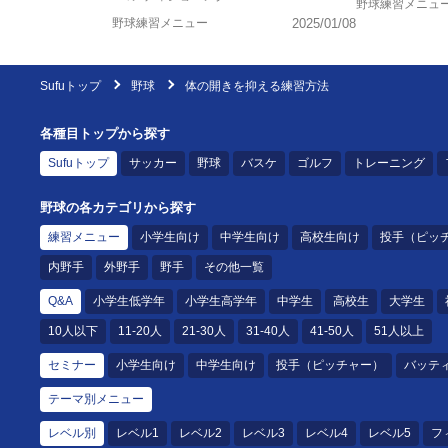
野球練習メニュ
野球練習メニュー
2025/01/08
Sufuトップ
野球
体の開きを抑える練習方法
各種目トップから探す
Sufuトップ
サッカー
野球
バスケ
ゴルフ
トレーニング
野球の各カテゴリから探す
練習メニュー
小学生向け
中学生向け
高校生向け
投手（ピッ
内野手
外野手
野手
その他一覧
Q&A
小学生低学年
小学生高学年
中学生
高校生
大学生
10人以下
11-20人
21-30人
31-40人
41-50人
51人以上
セミナー
小学生向け
中学生向け
投手（ピッチャー）
バッテ
テーマ別メニュー
レベル別
レベル1
レベル2
レベル3
レベル4
レベル5
フ