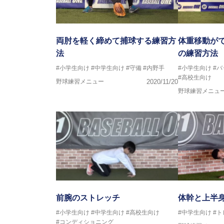
両肘を軽く締めて捕球する練習方
体重移動が
法
の練習方法
#小学生向け
#中学生向け
#守備
#内野手
#小学生向け
#
#高校生向け
野球練習メニュー
2020/11/20
野球練習メニュ
前腕のストレッチ
体幹と上半
#小学生向け
#中学生向け
#高校生向け
#中学生向け
#
#コンディショニング