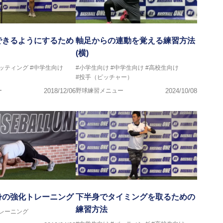
できるようにするため
軸足からの連動を覚える練習方法
(横)
バッティング
#中学生向け
#小学生向け
#中学生向け
#高校生向け
#投手（ピッチャー）
ー
2018/12/06
野球練習メニュー
2024/10/08
身の強化トレーニング
下半身でタイミングを取るための
練習方法
トレーニング