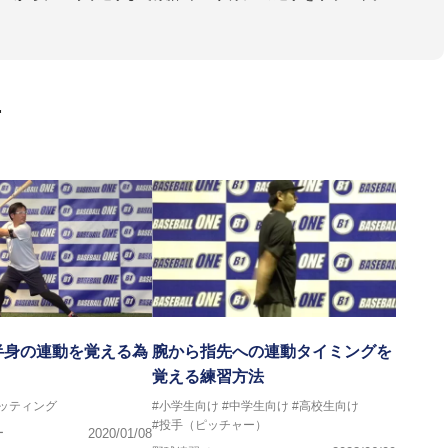
大学のチームサポートも実施。
画
半身の連動を覚える為
腕から指先への連動タイミングを
覚える練習方法
バッティング
#小学生向け
#中学生向け
#高校生向け
#投手（ピッチャー）
ー
2020/01/08