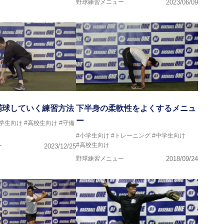
野球練習メニュー
2023/06/09
捕球していく練習方法
下半身の柔軟性をよくするメニュ
ー
中学生向け
#高校生向け
#守備
#小学生向け
#トレーニング
#中学生向け
#高校生向け
ー
2023/12/25
野球練習メニュー
2018/09/24