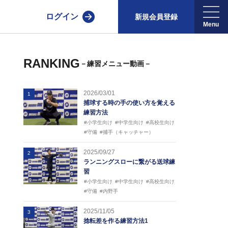
ログイン
新規会員登録
RANKING
－練習メニュー動画－
2026/03/01
1
捕球する時の手の使い方を覚える
練習方法
#小学生向け
#中学生向け
#高校生向け
#守備
#捕手（キャッチャー）
2025/09/27
2
ランニングスローに繋がる送球練
習
#小学生向け
#中学生向け
#高校生向け
#守備
#内野手
2025/11/05
3
捻転差を作る練習方法1