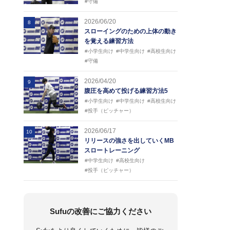
#守備
2026/06/20
8
スローイングのための上体の動き
を覚える練習方法
#小学生向け
#中学生向け
#高校生向け
#守備
2026/04/20
9
腹圧を高めて投げる練習方法5
#小学生向け
#中学生向け
#高校生向け
#投手（ピッチャー）
2026/06/17
10
リリースの強さを出していくMB
スロートレーニング
#中学生向け
#高校生向け
#投手（ピッチャー）
Sufuの改善にご協力ください