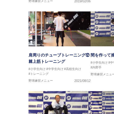
野球練習メニュー
2019/02/06
肩周りのチューブトレーニング⑫
間を作って
棘上筋トレーニング
#小学生向け
#
#内野手
#小学生向け
#中学生向け
#高校生向け
#トレーニング
野球練習メニュ
野球練習メニュー
2021/08/12