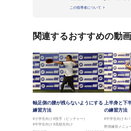
個人はもちろんのこと、中・高・
この指導者について
関連するおすすめの動
軸足側の腰が残らないようにする
上半身と下
練習方法
の練習方法
#小学生向け
#投手（ピッチャー）
#中学生向け
#
#中学生向け
#高校生向け
野球練習メニュ