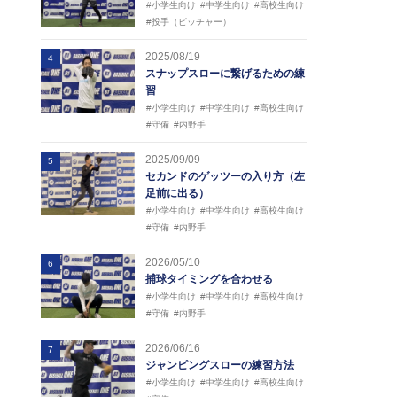
#小学生向け
#中学生向け
#高校生向け
#投手（ピッチャー）
2025/08/19
4
スナップスローに繋げるための練
習
#小学生向け
#中学生向け
#高校生向け
#守備
#内野手
2025/09/09
5
セカンドのゲッツーの入り方（左
足前に出る）
#小学生向け
#中学生向け
#高校生向け
#守備
#内野手
2026/05/10
6
捕球タイミングを合わせる
#小学生向け
#中学生向け
#高校生向け
#守備
#内野手
2026/06/16
7
ジャンピングスローの練習方法
#小学生向け
#中学生向け
#高校生向け