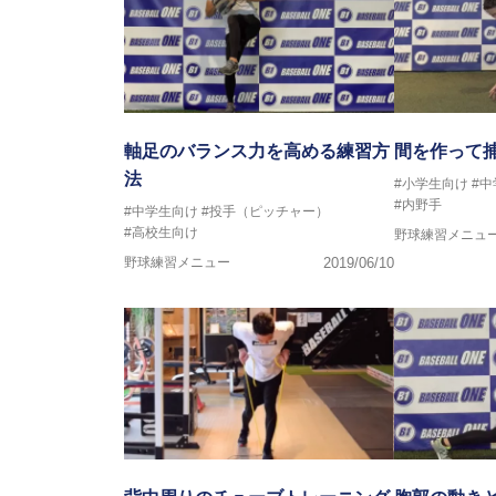
軸足のバランス力を高める練習方
間を作って
法
#小学生向け
#
#内野手
#中学生向け
#投手（ピッチャー）
#高校生向け
野球練習メニュ
野球練習メニュー
2019/06/10