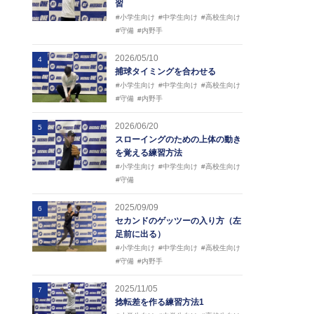
習
#小学生向け
#中学生向け
#高校生向け
#守備
#内野手
2026/05/10
4
捕球タイミングを合わせる
#小学生向け
#中学生向け
#高校生向け
#守備
#内野手
2026/06/20
5
スローイングのための上体の動き
を覚える練習方法
#小学生向け
#中学生向け
#高校生向け
#守備
2025/09/09
6
セカンドのゲッツーの入り方（左
足前に出る）
#小学生向け
#中学生向け
#高校生向け
#守備
#内野手
2025/11/05
7
捻転差を作る練習方法1