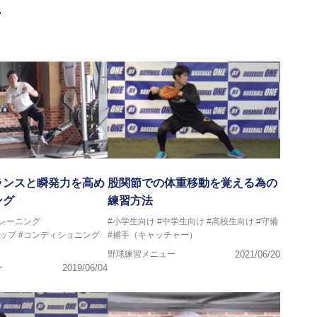
画
ランスと瞬発力を高め
股関節での体重移動を覚える為の
ング
練習方法
トレーニング
#小学生向け
#中学生向け
#高校生向け
#守備
ップ
#コンディショニング
#捕手（キャッチャー）
野球練習メニュー
2021/06/20
ー
2019/06/04