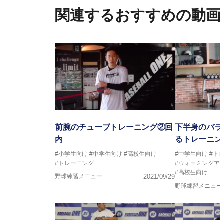
関連するおすすめの動
前腕のチューブトレーニング②回
下半身のバ
内
るトレーニ
#小学生向け
#中学生向け
#高校生向け
#中学生向け
#
#トレーニング
#ウォーミングア
#高校生向け
野球練習メニュー
2021/09/29
野球練習メニュ