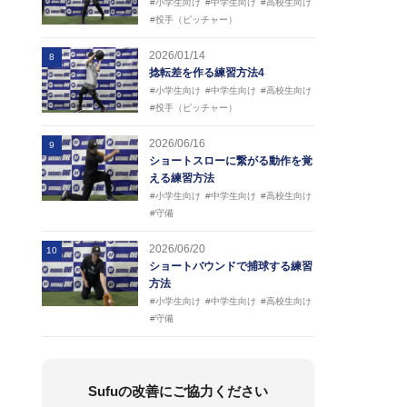
#小学生向け
#中学生向け
#高校生向け
#投手（ピッチャー）
2026/01/14
8
捻転差を作る練習方法4
#小学生向け
#中学生向け
#高校生向け
#投手（ピッチャー）
2026/06/16
9
ショートスローに繋がる動作を覚
える練習方法
#小学生向け
#中学生向け
#高校生向け
#守備
2026/06/20
10
ショートバウンドで捕球する練習
方法
#小学生向け
#中学生向け
#高校生向け
#守備
Sufuの改善にご協力ください