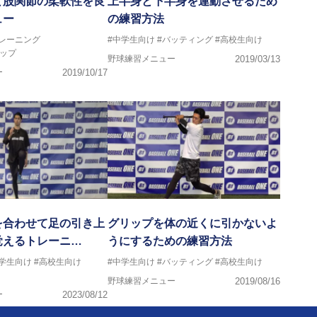
と股関節の柔軟性を良
上半身と下半身を連動させるため
ュー
の練習方法
トレーニング
#中学生向け
#バッティング
#高校生向け
ップ
野球練習メニュー
2019/03/13
ー
2019/10/17
を合わせて足の引き上
グリップを体の近くに引かないよ
覚えるトレーニ…
うにするための練習方法
中学生向け
#高校生向け
#中学生向け
#バッティング
#高校生向け
野球練習メニュー
2019/08/16
ー
2023/08/12