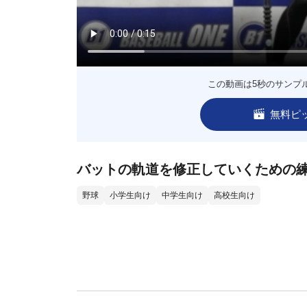
この動画は5秒のサンプ
無料ピ
バットの軌道を修正していくための
野球
小学生向け
中学生向け
高校生向け