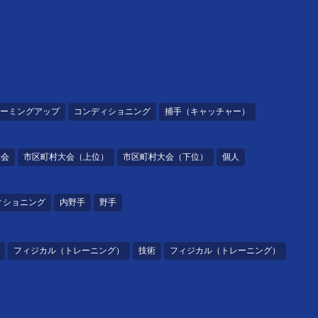
ーミングアップ
コンディショニング
捕手（キャッチャー）
大会
市区町村大会（上位）
市区町村大会（下位）
個人
ィショニング
内野手
野手
フィジカル（トレーニング）
技術
フィジカル（トレーニング）