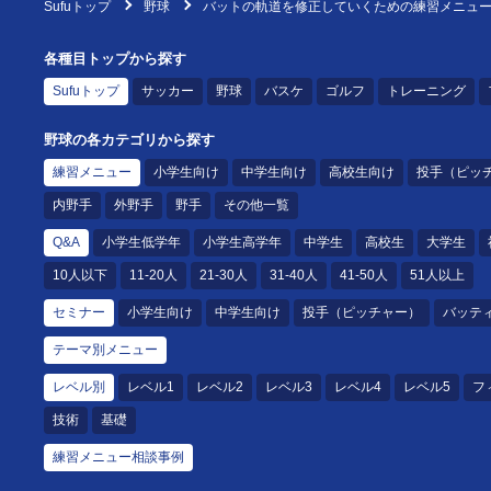
Sufuトップ
野球
バットの軌道を修正していくための練習メニュ
各種目トップから探す
Sufuトップ
サッカー
野球
バスケ
ゴルフ
トレーニング
野球の各カテゴリから探す
練習メニュー
小学生向け
中学生向け
高校生向け
投手（ピッ
内野手
外野手
野手
その他一覧
Q&A
小学生低学年
小学生高学年
中学生
高校生
大学生
10人以下
11-20人
21-30人
31-40人
41-50人
51人以上
セミナー
小学生向け
中学生向け
投手（ピッチャー）
バッテ
テーマ別メニュー
レベル別
レベル1
レベル2
レベル3
レベル4
レベル5
フ
技術
基礎
練習メニュー相談事例