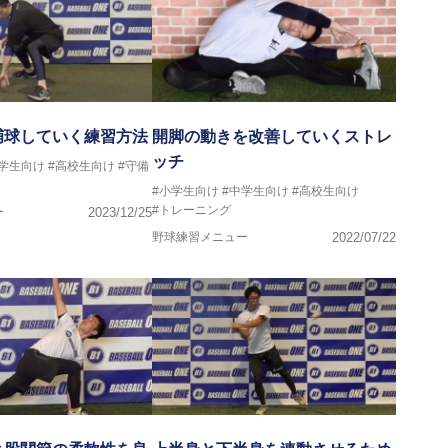
捕球していく練習方法
開脚の動きを改善していくストレ
ッチ
中学生向け
#高校生向け
#守備
#小学生向け
#中学生向け
#高校生向け
#トレーニング
ー
2023/12/25
野球練習メニュー
2022/07/22