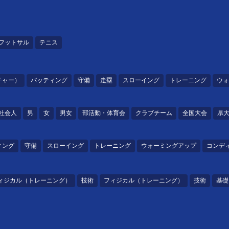
ー
フットサル
テニス
チャー）
バッティング
守備
走塁
スローイング
トレーニング
ウォ
社会人
男
女
男女
部活動・体育会
クラブチーム
全国大会
県
ィング
守備
スローイング
トレーニング
ウォーミングアップ
コンデ
ィジカル（トレーニング）
技術
フィジカル（トレーニング）
技術
基礎