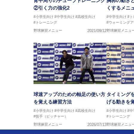
背中周りのチューブトレーニング
胸郭の動き
②引く力の強化2
くするメニ
#小学生向け
#中学生向け
#高校生向け
#中学生向け
#
#トレーニング
#ウォーミングア
野球練習メニュー
2021/09/12
野球練習メニュ
球速アップのための軸足の使い方
タイミング
を覚える練習方法
げる動きを
#小学生向け
#中学生向け
#高校生向け
#小学生向け
#
#投手（ピッチャー）
#トレーニング
野球練習メニュー
2026/07/13
野球練習メニュ