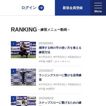
ログイン
新規会員登録
RANKING
－練習メニュー動画－
2026/03/01
1
捕球する時の手の使い方を覚える
練習方法
#小学生向け
#中学生向け
#高校生向け
#守備
#捕手（キャッチャー）
2025/09/27
2
ランニングスローに繋がる送球練
習
#小学生向け
#中学生向け
#高校生向け
#守備
#内野手
2025/08/19
3
スナップスローに繋げるための練