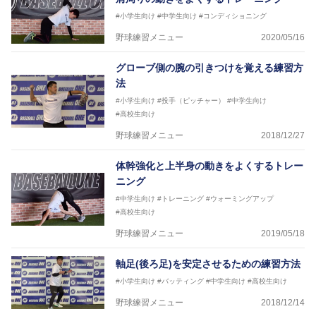
#小学生向け
#中学生向け
#コンディショニング
野球練習メニュー
2020/05/16
グローブ側の腕の引きつけを覚える練習方
法
#小学生向け
#投手（ピッチャー）
#中学生向け
#高校生向け
野球練習メニュー
2018/12/27
体幹強化と上半身の動きをよくするトレー
ニング
#中学生向け
#トレーニング
#ウォーミングアップ
#高校生向け
野球練習メニュー
2019/05/18
軸足(後ろ足)を安定させるための練習方法
#小学生向け
#バッティング
#中学生向け
#高校生向け
野球練習メニュー
2018/12/14