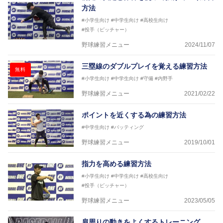
方法
#小学生向け
#中学生向け
#高校生向け
#投手（ピッチャー）
野球練習メニュー
2024/11/07
三塁線のダブルプレイを覚える練習方法
無料
#小学生向け
#中学生向け
#守備
#内野手
野球練習メニュー
2021/02/22
ポイントを近くする為の練習方法
#中学生向け
#バッティング
野球練習メニュー
2019/10/01
指力を高める練習方法
#小学生向け
#中学生向け
#高校生向け
#投手（ピッチャー）
野球練習メニュー
2023/05/05
肩周りの動きをよくするトレーニング