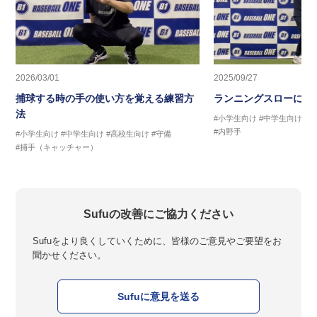
2026/03/01
2025/09/27
捕球する時の手の使い方を覚える練習方
ランニングスローに繋
法
#小学生向け
#中学生向け
#
#内野手
#小学生向け
#中学生向け
#高校生向け
#守備
#捕手（キャッチャー）
Sufuの改善にご協力ください
Sufuをより良くしていくために、皆様のご意見やご要望をお
聞かせください。
Sufuに意見を送る