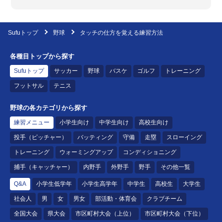
Sufuトップ
野球
タッチの仕方を覚える練習方法
各種目トップから探す
Sufuトップ
サッカー
野球
バスケ
ゴルフ
トレーニング
フットサル
テニス
野球の各カテゴリから探す
練習メニュー
小学生向け
中学生向け
高校生向け
投手（ピッチャー）
バッティング
守備
走塁
スローイング
トレーニング
ウォーミングアップ
コンディショニング
捕手（キャッチャー）
内野手
外野手
野手
その他一覧
Q&A
小学生低学年
小学生高学年
中学生
高校生
大学生
社会人
男
女
男女
部活動・体育会
クラブチーム
全国大会
県大会
市区町村大会（上位）
市区町村大会（下位）