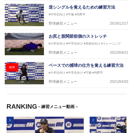
逆シングルを覚えるための練習方法
#中学生向け
#守備
#内野手
野球練習メニュー
2019/12/17
お尻と股関節前側のストレッチ
#小学生向け
#中学生向け
#高校生向け
#トレーニング
野球練習メニュー
2022/04/21
ベースでの捕球の仕方を覚える練習方法
無料
#小学生向け
#中学生向け
#守備
#内野手
野球練習メニュー
2021/04/20
RANKING
－練習メニュー動画－
1
2