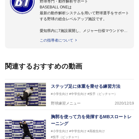
野球専門・動作解析サポート
BASEBALL ONEは
最新の動作解析システムを用いて野球選手をサポート
する野球の総合レベルアップ施設です。
愛知県内に7施設展開し、メジャー仕様マウンドやト
レーニング施設も設置しています。
この指導者について
動作解析システムを用いて、小学生からプロ野球選手
まで累計9,000人以上の選手をサポート。
個人はもちろんのこと、中・高・大学のチームサポー
トも実施。
関連するおすすめの動画
ステップ足に体重を乗せる練習方法
#小学生向け
#中学生向け
#投手（ピッチャー）
野球練習メニュー
2020/12/19
胸郭を使って力を発揮するMBスロートレ
ーニング
#小学生向け
#中学生向け
#高校生向け
#投手（ピッチャー）