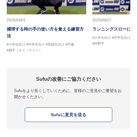
2026/03/01
2025/09/27
捕球する時の手の使い方を覚える練習方
ランニングスローに繋
法
#小学生向け
#中学生向け
#
#内野手
#小学生向け
#中学生向け
#高校生向け
#守備
#捕手（キャッチャー）
Sufuの改善にご協力ください
Sufuをより良くしていくために、皆様のご意見やご要望をお
聞かせください。
Sufuに意見を送る