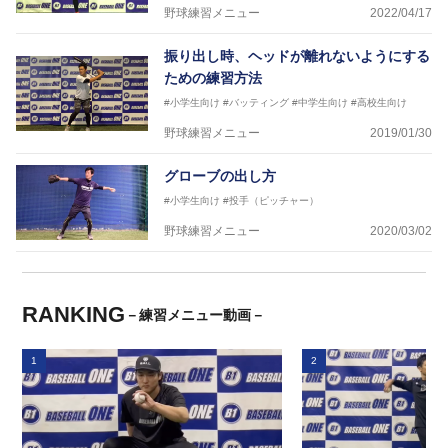
野球練習メニュー
2022/04/17
振り出し時、ヘッドが離れないようにする
ための練習方法
#小学生向け
#バッティング
#中学生向け
#高校生向け
野球練習メニュー
2019/01/30
グローブの出し方
#小学生向け
#投手（ピッチャー）
野球練習メニュー
2020/03/02
RANKING
－練習メニュー動画－
1
2