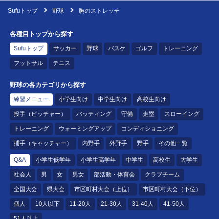
Sufuトップ
野球
胸のストレッチ
各種目トップから探す
Sufuトップ
サッカー
野球
バスケ
ゴルフ
トレーニング
フットサル
テニス
野球の各カテゴリから探す
練習メニュー
小学生向け
中学生向け
高校生向け
投手（ピッチャー）
バッティング
守備
走塁
スローイング
トレーニング
ウォーミングアップ
コンディショニング
捕手（キャッチャー）
内野手
外野手
野手
その他一覧
Q&A
小学生低学年
小学生高学年
中学生
高校生
大学生
社会人
男
女
男女
部活動・体育会
クラブチーム
全国大会
県大会
市区町村大会（上位）
市区町村大会（下位）
個人
10人以下
11-20人
21-30人
31-40人
41-50人
51人以上