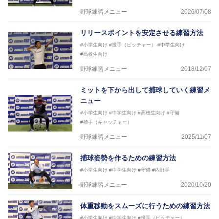
野球練習メニュー
2026/07/08
リリースポイントを安定させる練習方法
#小学生向け
#投手（ピッチャー）
#中学生向け
#高校生向け
野球練習メニュー
2018/12/07
ミットを下から出して捕球していく練習メ
ニュー
#小学生向け
#中学生向け
#高校生向け
#守備
#捕手（キャッチャー）
野球練習メニュー
2025/11/07
捕球姿勢を作るための練習方法
#小学生向け
#中学生向け
#守備
#内野手
野球練習メニュー
2020/10/20
体重移動をスムーズに行うための練習方法
#小学生向け
#中学生向け
#投手（ピッチャー）